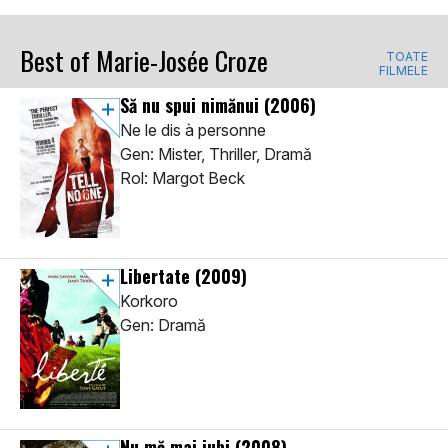
Best of Marie-Josée Croze
TOATE
FILMELE
Să nu spui nimănui
(2006)
Ne le dis à personne
Gen: Mister, Thriller, Dramă
Rol: Margot Beck
Libertate
(2009)
Korkoro
Gen: Dramă
Nu mă mai iubi
(2008)