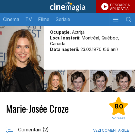
DESCARCA
APLICATIA
Cinema
TV
Filme
Seriale
Ocupație:
Actriţă
Locul naşterii:
Montréal, Québec,
Canada
Data naşterii:
23.02.1970 (56 ani)
Marie-Josée Croze
8.0
Votează
Comentarii (2)
VEZI COMENTARIILE