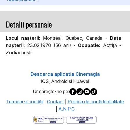
Detalii personale
Locul naşterii:
Montréal, Québec, Canada -
Data
naşterii:
23.02.1970 (56 ani) -
Ocupaţie:
Actriţă -
Zodia:
peşti
Descarca aplicatia Cinemagia
iOS, Android si Huawei
Urmăreşte-ne pe:
Termeni şi condiţii
|
Contact
|
Politica de confidentialitate
|
A.N.P.C