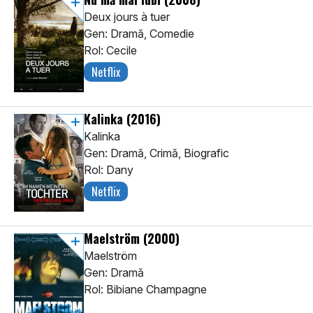
Deux jours à tuer
Gen: Dramă, Comedie
Rol: Cecile
Netflix
Kalinka
(2016)
Kalinka
Gen: Dramă, Crimă, Biografic
Rol: Dany
Netflix
Maelström
(2000)
Maelström
Gen: Dramă
Rol: Bibiane Champagne