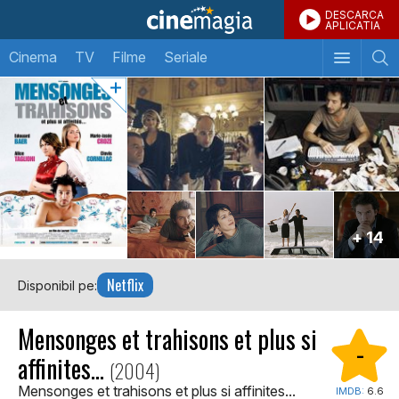
DESCARCA
APLICATIA
Cinema
TV
Filme
Seriale
+ 14
Netflix
Disponibil pe:
Mensonges et trahisons et plus si
-
affinites...
(2004)
Mensonges et trahisons et plus si affinites...
IMDB:
6.6