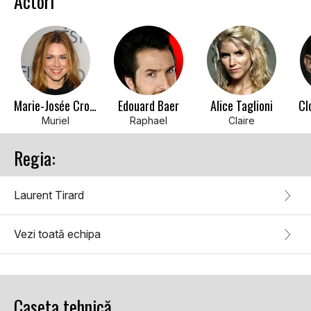
Actori
Marie-Josée Croze
Edouard Baer
Alice Taglioni
Cl
Muriel
Raphael
Claire
Regia:
Laurent Tirard
Vezi toată echipa
Caseta tehnică