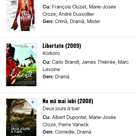
Cu:
François Cluzet, Marie-Josée
Croze, André Dussollier
Gen:
Crimă, Dramă, Mister
Libertate (2009)
Korkoro
Cu:
Carlo Brandt, James Thiérrée, Marc
Lavoine
Gen:
Dramă
Nu mă mai iubi (2008)
Deux jours à tuer
Cu:
Albert Dupontel, Marie-Josée
Croze, Pierre Vaneck
Gen:
Comedie, Dramă