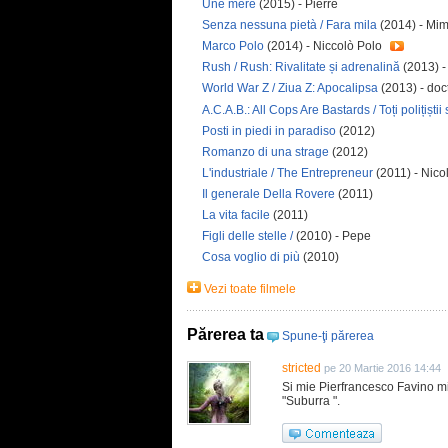
Une mère
(2015) - Pierre
Senza nessuna pietà / Fara mila
(2014) - Mi
Marco Polo
(2014) - Niccolò Polo
Rush / Rush: Rivalitate și adrenalină
(2013) 
World War Z / Ziua Z: Apocalipsa
(2013) - doc
A.C.A.B.: All Cops Are Bastards / Toți polițiștii
Posti in piedi in paradiso
(2012)
Romanzo di una strage
(2012)
L'industriale / The Entrepreneur
(2011) - Nico
Il generale Della Rovere
(2011)
La vita facile
(2011)
Figli delle stelle /
(2010) - Pepe
Cosa voglio di più
(2010)
Vezi toate filmele
Părerea ta
Spune-ţi părerea
stricted
pe 20 Martie 2016 14:44
Si mie Pierfrancesco Favino mi
"Suburra ".