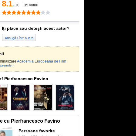
8.1
/
10
35
voturi
Îţi place sau deteşti acest actor?
Adaugă-l într-o listă!
ii
minalizare
Academia Europeana de Film
premiile »
of Pierfrancesco Favino
te cu Pierfrancesco Favino
Persoane favorite