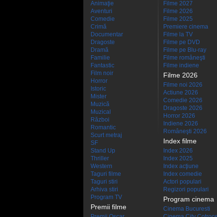
Animaţie
Filme 2027
Aventuri
Filme 2026
Comedie
Filme 2025
Crimă
Premiere cinema
Documentar
Filme la TV
Dragoste
Filme pe DVD
Dramă
Filme pe Blu-ray
Familie
Filme româneşti
Fantastic
Filme indiene
Film noir
Filme 2026
Horror
Filme noi 2026
Istoric
Actiune 2026
Mister
Comedie 2026
Muzică
Dragoste 2026
Muzical
Horror 2026
Război
Indiene 2026
Romantic
Româneşti 2026
Scurt metraj
Index filme
SF
Stand Up
Index 2026
Thriller
Index 2025
Western
Index acţiune
Taguri filme
Index comedie
Taguri stiri
Actori populari
Arhiva stiri
Regizori populari
Program TV
Program cinema
Premii filme
Cinema Bucuresti
Premii Oscar
Cinema City Cotroc