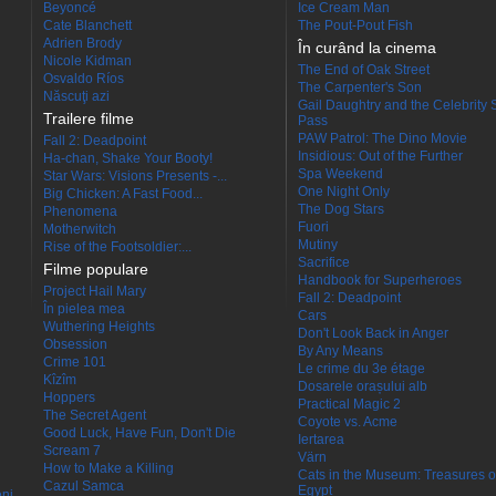
Beyoncé
Ice Cream Man
Cate Blanchett
The Pout-Pout Fish
Adrien Brody
În curând la cinema
Nicole Kidman
The End of Oak Street
Osvaldo Ríos
The Carpenter's Son
Născuţi azi
Gail Daughtry and the Celebrity 
Trailere filme
Pass
PAW Patrol: The Dino Movie
Fall 2: Deadpoint
Insidious: Out of the Further
Ha-chan, Shake Your Booty!
Spa Weekend
Star Wars: Visions Presents -...
One Night Only
Big Chicken: A Fast Food...
The Dog Stars
Phenomena
Fuori
Motherwitch
Mutiny
Rise of the Footsoldier:...
Sacrifice
Filme populare
Handbook for Superheroes
Project Hail Mary
Fall 2: Deadpoint
În pielea mea
Cars
Wuthering Heights
Don't Look Back in Anger
Obsession
By Any Means
Crime 101
Le crime du 3e étage
Kîzîm
Dosarele orașului alb
Hoppers
Practical Magic 2
The Secret Agent
Coyote vs. Acme
Good Luck, Have Fun, Don't Die
Iertarea
Scream 7
Värn
How to Make a Killing
Cats in the Museum: Treasures o
Cazul Samca
Egypt
eni