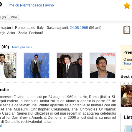
o
Filme cu Pierfrancesco Favino
i (2)
Wiki
 naşterii
: Rome, Lazio, Italy ·
Data naşterii
:
24.08.1969
(56 ani) ·
ţie
: Actor ·
Zodia
: Fecioară
 (40)
Toate pozele »
Prem
O no
Toate 
Best 
rafie
rancesco Favino s-a nascut pe 24 august 1969 in Lazio, Roma (Italia). Si-
eput cariera la inceputul anilor '90 si de atunci a aparut in peste 35 de
si seriale de televiziune. Printre aparitiile sale notabile se numara cea din
 At The Museum (Christopher Columbus), The Chronicles Of Narnia:
e Caspian (generalul Glozelle) si cel mai recent in adaptarea celebrului
Lis
 al lui Dan Brown, Angels & Demons. In 2006 a fost distins cu premiul
di Donatello (echivalentul italian...
lt