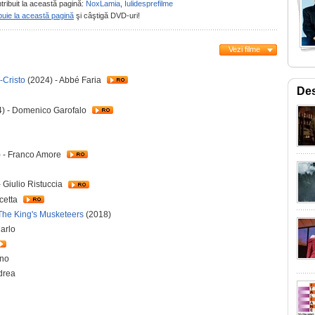
tribuit la această pagină:
NoxLamia
,
Iulidesprefilme
buie la această pagină
şi câştigă DVD-uri!
Vezi filme
-Cristo
(2024) - Abbé Faria
Des
) - Domenico Garofalo
 - Franco Amore
 Giulio Ristuccia
cetta
 The King's Musketeers
(2018)
arlo
ino
drea