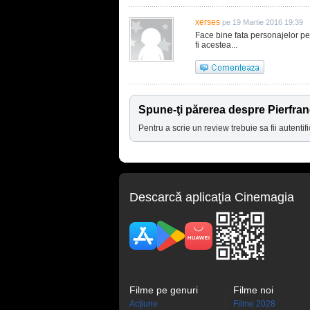
xerses
pe 19 Martie 2016 19:39
Face bine fata personajelor pe c
fi acestea...
Spune-ţi părerea despre Pierfra
Pentru a scrie un review trebuie sa fii autentifi
Descarcă aplicaţia Cinemagia
Filme pe genuri
Filme noi
Acţiune
Filme 2028