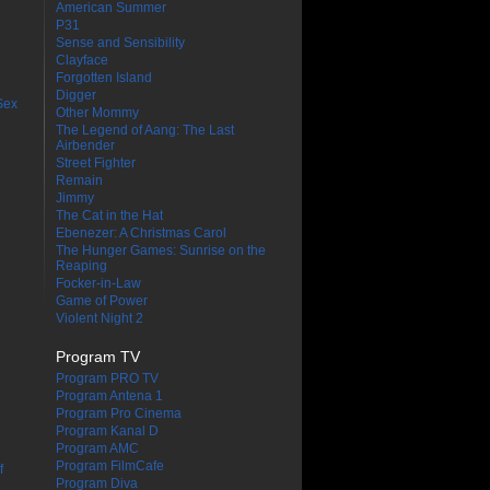
American Summer
P31
Sense and Sensibility
Clayface
Forgotten Island
Digger
Sex
Other Mommy
The Legend of Aang: The Last
Airbender
Street Fighter
Remain
Jimmy
The Cat in the Hat
Ebenezer: A Christmas Carol
The Hunger Games: Sunrise on the
Reaping
Focker-in-Law
Game of Power
Violent Night 2
Program TV
Program PRO TV
Program Antena 1
Program Pro Cinema
Program Kanal D
Program AMC
Program FilmCafe
f
Program Diva