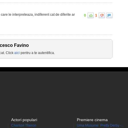
are le interpreteaza, indiferent cat de diferite ar
0
1
ncesco Favino
cat. Click
aici
pentru a te autentifica.
Actori populari
Premiere cinema
Charlize Theron
Uma Musume: Pretty Derby -...