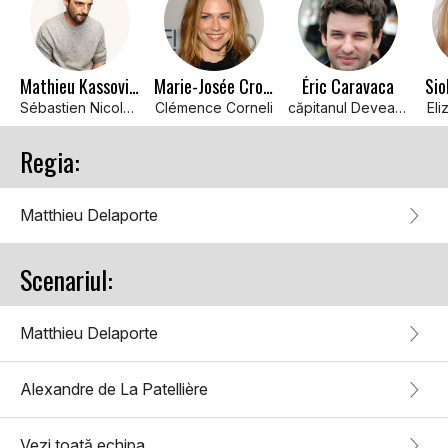
Mathieu Kassovitz
Marie-Josée Croze
Éric Caravaca
Sio
Sébastien Nicolas / Henri de Montalte
Clémence Corneli
căpitanul Deveaux
Eli
Regia:
Matthieu Delaporte
Scenariul:
Matthieu Delaporte
Alexandre de La Patellière
Vezi toată echipa