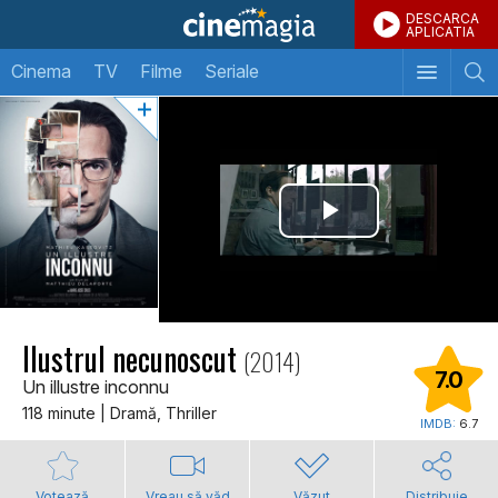
DESCARCA
APLICATIA
Cinema
TV
Filme
Seriale
Ilustrul necunoscut
(2014)
7.0
Un illustre inconnu
118 minute | Dramă, Thriller
IMDB:
6.7
Votează
Vreau să văd
Văzut
Distribuie