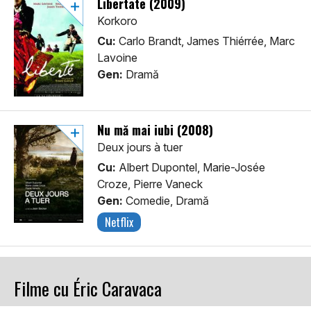
Libertate (2009)
Korkoro
Cu:
Carlo Brandt, James Thiérrée, Marc
Lavoine
Gen:
Dramă
Nu mă mai iubi (2008)
Deux jours à tuer
Cu:
Albert Dupontel, Marie-Josée
Croze, Pierre Vaneck
Gen:
Comedie, Dramă
Netflix
Filme cu Éric Caravaca