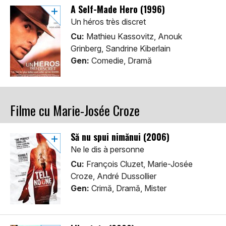
A Self-Made Hero (1996)
Un héros très discret
Cu:
Mathieu Kassovitz, Anouk
Grinberg, Sandrine Kiberlain
Gen:
Comedie, Dramă
Filme cu Marie-Josée Croze
Să nu spui nimănui (2006)
Ne le dis à personne
Cu:
François Cluzet, Marie-Josée
Croze, André Dussollier
Gen:
Crimă, Dramă, Mister