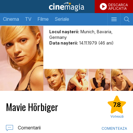
DESCARCA
APLICATIA
Cinema
TV
Filme
Seriale
Locul naşterii:
Munich, Bavaria,
Germany
Data naşterii:
14.11.1979 (46 ani)
Mavie Hörbiger
7.8
Votează
Comentarii
COMENTEAZA