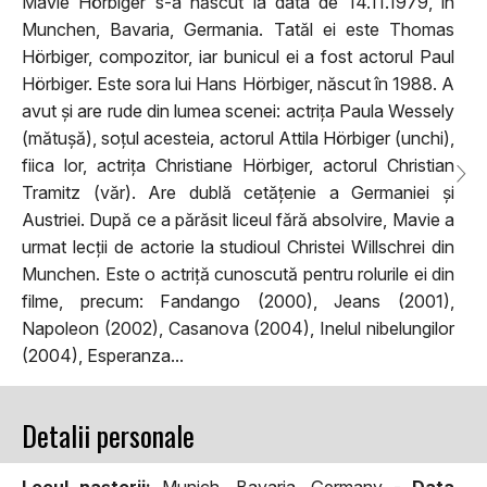
Mavie Hörbiger s-a născut la data de 14.11.1979, în
Munchen, Bavaria, Germania. Tatăl ei este Thomas
Hörbiger, compozitor, iar bunicul ei a fost actorul Paul
Hörbiger. Este sora lui Hans Hörbiger, născut în 1988. A
avut și are rude din lumea scenei: actrița Paula Wessely
(mătușă), soțul acesteia, actorul Attila Hörbiger (unchi),
fiica lor, actrița Christiane Hörbiger, actorul Christian
Tramitz (văr). Are dublă cetățenie a Germaniei și
Austriei. După ce a părăsit liceul fără absolvire, Mavie a
urmat lecții de actorie la studioul Christei Willschrei din
Munchen. Este o actriță cunoscută pentru rolurile ei din
filme, precum: Fandango (2000), Jeans (2001),
Napoleon (2002), Casanova (2004), Inelul nibelungilor
(2004), Esperanza...
Detalii personale
Locul naşterii:
Munich, Bavaria, Germany -
Data