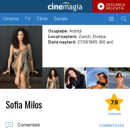
DESCARCA
APLICATIA
Cinema
TV
Filme
Seriale
Ocupație:
Actriță
Locul naşterii:
Zurich, Elveția
Data naşterii:
27.09.1965 (60 ani)
Sofia Milos
7.9
Votează
Comentarii
COMENTEAZA