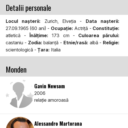
Detalii personale
Locul naşterii:
Zurich, Elveția -
Data naşterii:
27.09.1965 (60 ani) -
Ocupaţie:
Actriță -
Constituţie:
atletică -
Înălţime:
173 cm -
Culoarea părului:
castaniu -
Zodia:
balanță -
Etnie/rasă:
albă -
Religie:
scientologică -
Țara:
Italia
Monden
Gavin Newsom
2006
relaţie amoroasă
Alessandro Martorana