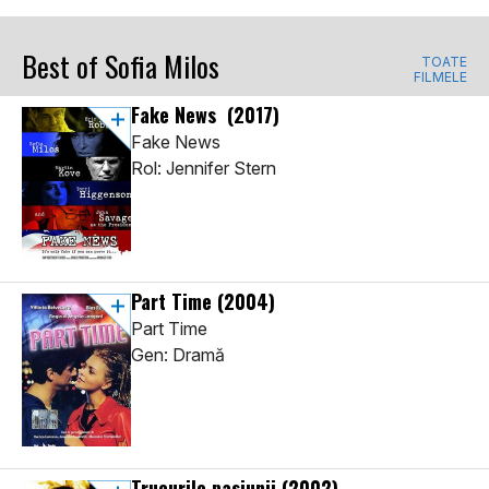
Best of Sofia Milos
TOATE
FILMELE
Fake News
(2017)
Fake News
Rol: Jennifer Stern
Part Time
(2004)
Part Time
Gen: Dramă
Trucurile pasiunii
(2002)