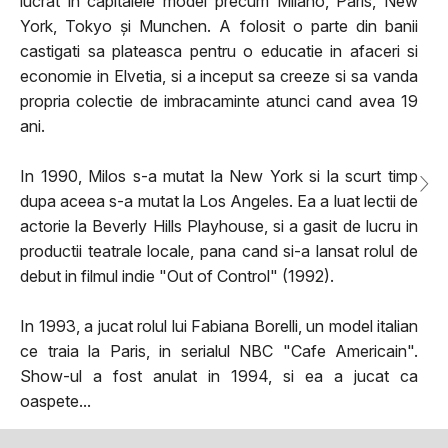
lucrat in capitalele modei precum Milano, Paris, New
York, Tokyo și Munchen. A folosit o parte din banii
castigati sa plateasca pentru o educatie in afaceri si
economie in Elvetia, si a inceput sa creeze si sa vanda
propria colectie de imbracaminte atunci cand avea 19
ani.
In 1990, Milos s-a mutat la New York si la scurt timp
dupa aceea s-a mutat la Los Angeles. Ea a luat lectii de
actorie la Beverly Hills Playhouse, si a gasit de lucru in
productii teatrale locale, pana cand si-a lansat rolul de
debut in filmul indie "Out of Control" (1992).
In 1993, a jucat rolul lui Fabiana Borelli, un model italian
ce traia la Paris, in serialul NBC "Cafe Americain".
Show-ul a fost anulat in 1994, si ea a jucat ca
oaspete...