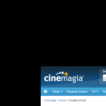
De
Filme
Program cinema
TV
Ti
Cinemagia
Actori
Josefine Preuß
>
>