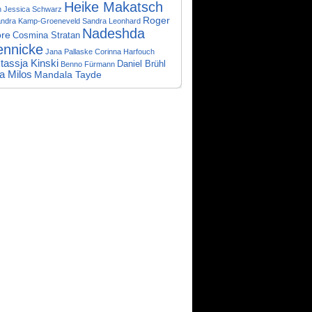
Heike Makatsch
h
Jessica Schwarz
Roger
andra Kamp-Groeneveld
Sandra Leonhard
Nadeshda
re
Cosmina Stratan
ennicke
Jana Pallaske
Corinna Harfouch
tassja Kinski
Daniel Brühl
Benno Fürmann
ia Milos
Mandala Tayde