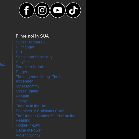
Filme noi în SUA
Super Troopers 3
Cliffhanger
P31
Sense and Sensibility
Clayface
Sex
Forgotten Island
Digger
The Legend of Aang: The Last
Airbender
Other Mommy
Street Fighter
Remain
Jimmy
The Cat in the Hat
Ebenezer: A Christmas Carol
The Hunger Games: Sunrise on the
Reaping
Focker-in-Law
Game of Power
Violent Night 2