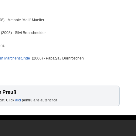
8) - Melanie 'Melli' Mueller
i
(2008) - Silvi Brotschneider
ens
eben Märchenstunde
(2006) - Papatya / Dornröschen
e Preuß
cat. Click
aici
pentru a te autentifica.