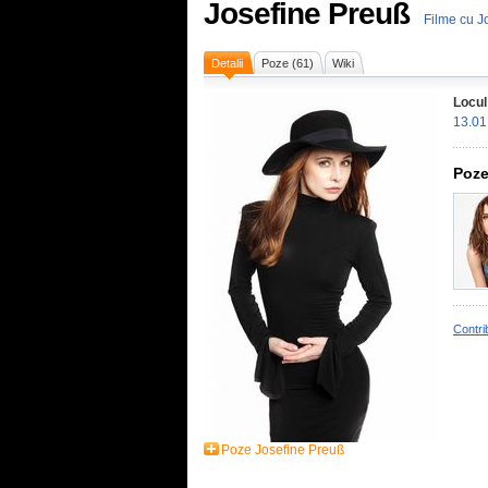
Josefine Preuß
Filme cu J
Detalii
Poze (61)
Wiki
Locul
13.01
Poze
Contri
Poze Josefine Preuß