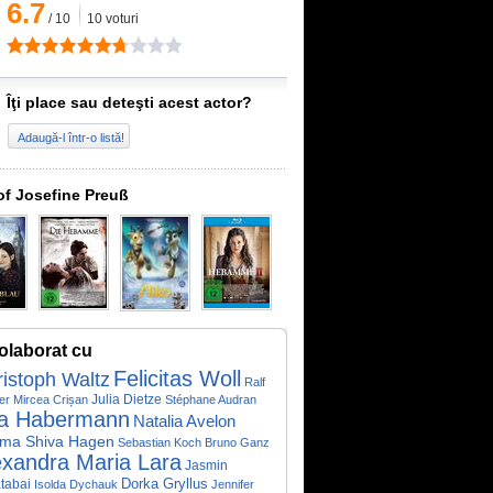
6.7
/
10
10
voturi
Îţi place sau deteşti acest actor?
Adaugă-l într-o listă!
of Josefine Preuß
olaborat cu
Felicitas Woll
istoph Waltz
Ralf
Julia Dietze
er
Mircea Crișan
Stéphane Audran
a Habermann
Natalia Avelon
ma Shiva Hagen
Sebastian Koch
Bruno Ganz
exandra Maria Lara
Jasmin
Dorka Gryllus
tabai
Isolda Dychauk
Jennifer