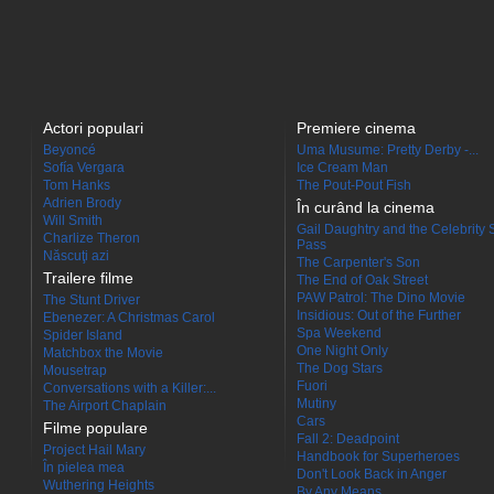
Actori populari
Premiere cinema
Beyoncé
Uma Musume: Pretty Derby -...
Sofía Vergara
Ice Cream Man
Tom Hanks
The Pout-Pout Fish
Adrien Brody
În curând la cinema
Will Smith
Gail Daughtry and the Celebrity 
Charlize Theron
Pass
Născuţi azi
The Carpenter's Son
Trailere filme
The End of Oak Street
PAW Patrol: The Dino Movie
The Stunt Driver
Insidious: Out of the Further
Ebenezer: A Christmas Carol
Spa Weekend
Spider Island
One Night Only
Matchbox the Movie
The Dog Stars
Mousetrap
Fuori
Conversations with a Killer:...
Mutiny
The Airport Chaplain
Cars
Filme populare
Fall 2: Deadpoint
Project Hail Mary
Handbook for Superheroes
În pielea mea
Don't Look Back in Anger
Wuthering Heights
By Any Means