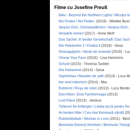
Filme cu Josefine Preuß
Niko - Beyond the Northern Lights / Micuțul r
Nix Festes / Nix Festes
(2018) - Wiebke Bus
Verpiss Dich, Schneewittchen / Verpiss Dich
Vorwärts immer!
(2017) - Anne Wolf
Das Sacher. In bester Gesellschaft / Das Sach
Die Hebamme 2 / A bába II
(2016) - Gesa
Smaragdgrün / Verde de smarald
(2016) - Lu
I Know Your Face
(2016) - Lisa Heinrichs
Schuld
(2015) - Theresa Tackler
Die Hebamme
(2014) - Gesa
Saphirblau / Albastru de safir
(2014) - Lucy M
Irre sind männlich
(2014) - Mia
Rubinrot / Roşu de rubin
(2013) - Lucy Mont
Das Adlon. Eine Familiensaga
(2013)
Lost Place
(2013) - Jessica
Türkisch für Anfänger / Limba turcă pentru înc
Im besten Alter / Cea mai frumoasă vârstă
(20
Rubbeldiekatz / Woman in Love
(2011) - Beni
Bermuda-Dreieck Nordsee / Bermuda Triangl