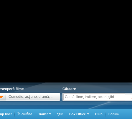
scoperă filme
Căutare
Comedie, acţiune, dramă, ...
mp liber
În curând
Trailer
Ştiri
Box Office
Club
Forum