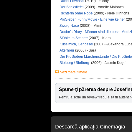
Danni Lowinski
(2010) - Fanny
Der Stinkstiefel
(2009) - Amelie Maibach
Richterin ohne Robe
(2009) - Nele Hinrichs
ProSieben FunnyMovie - Eine wie keiner
(200
Zwerg Nase
(2008) - Mimi
Doctor's Diary - Männer sind die beste Mediz
Stühle im Schnee
(2007) - Klara
Küss mich, Genosse!
(2007) - Alexandra Lütj
Afterhour
(2006) - Sara
Die ProSieben Märchenstunde / Die ProSi
Stolberg / Stolberg
(2006) - Jasmin Kogel
Vezi toate filmele
Spune-ţi părerea despre Josefin
Pentru a scrie un review trebuie sa fii autentifi
Descarcă aplicaţia Cinemagia