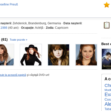
osefine Preuß
 naşterii
: Zehdenick, Brandenburg, Germania ·
Data naşterii
:
.1986
(40 ani) ·
Ocupaţie
: Actriță ·
Zodia
: Capricorn
 (61)
Toate pozele »
Best 
buie la această pagină
şi câştigă DVD-uri!
A c
Chr
Moell
Ev
Cos
Al
Taba