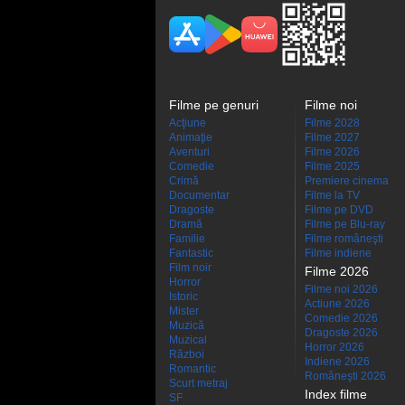
Filme pe genuri
Filme noi
Acţiune
Filme 2028
Animaţie
Filme 2027
Aventuri
Filme 2026
Comedie
Filme 2025
Crimă
Premiere cinema
Documentar
Filme la TV
Dragoste
Filme pe DVD
Dramă
Filme pe Blu-ray
Familie
Filme româneşti
Fantastic
Filme indiene
Film noir
Filme 2026
Horror
Filme noi 2026
Istoric
Actiune 2026
Mister
Comedie 2026
Muzică
Dragoste 2026
Muzical
Horror 2026
Război
Indiene 2026
Romantic
Româneşti 2026
Scurt metraj
Index filme
SF