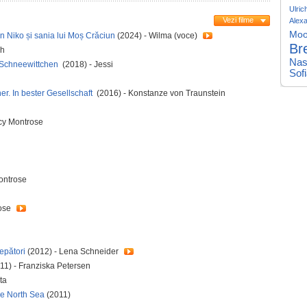
Ulric
Vezi filme
Alex
Moo
en Niko și sania lui Moș Crăciun
(2024) - Wilma (voce)
Br
ch
Nas
, Schneewittchen
(2018) - Jessi
Sof
er. In bester Gesellschaft
(2016) - Konstanze von Traunstein
cy Montrose
ontrose
rose
epători
(2012) - Lena Schneider
11) - Franziska Petersen
ta
e North Sea
(2011)