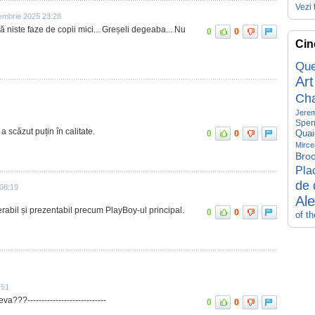
Vezi 
embrie 2025 23:28
ă niste faze de copii mici... Greșeli degeaba... Nu
0
0
Cin
Que
Art
Ch
Jerem
Spen
a scăzut puțin în calitate.
Quai
0
0
Mirce
Broo
Pla
de 
 08:19
Al
gerabil și prezentabil precum PlayBoy-ul principal.
0
0
of t
:51
???----------------------------
0
0