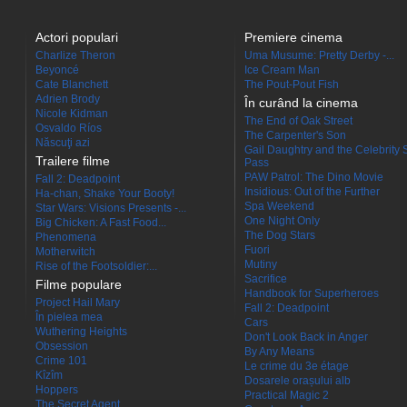
Actori populari
Premiere cinema
Charlize Theron
Uma Musume: Pretty Derby -...
Beyoncé
Ice Cream Man
Cate Blanchett
The Pout-Pout Fish
Adrien Brody
În curând la cinema
Nicole Kidman
The End of Oak Street
Osvaldo Ríos
The Carpenter's Son
Născuţi azi
Gail Daughtry and the Celebrity 
Trailere filme
Pass
PAW Patrol: The Dino Movie
Fall 2: Deadpoint
Insidious: Out of the Further
Ha-chan, Shake Your Booty!
Spa Weekend
Star Wars: Visions Presents -...
One Night Only
Big Chicken: A Fast Food...
The Dog Stars
Phenomena
Fuori
Motherwitch
Mutiny
Rise of the Footsoldier:...
Sacrifice
Filme populare
Handbook for Superheroes
Project Hail Mary
Fall 2: Deadpoint
În pielea mea
Cars
Wuthering Heights
Don't Look Back in Anger
Obsession
By Any Means
Crime 101
Le crime du 3e étage
Kîzîm
Dosarele orașului alb
Hoppers
Practical Magic 2
The Secret Agent