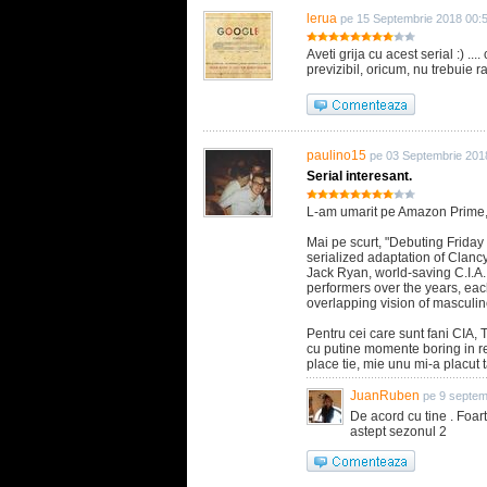
lerua
pe 15 Septembrie 2018 00:
Aveti grija cu acest serial :) ..
previzibil, oricum, nu trebuie rat
paulino15
pe 03 Septembrie 201
Serial interesant.
L-am umarit pe Amazon Prime
Mai pe scurt, "Debuting Frida
serialized adaptation of Clancy
Jack Ryan, world-saving C.I.A.
performers over the years, eac
overlapping vision of masculi
Pentru cei care sunt fani CIA, T
cu putine momente boring in res
place tie, mie unu mi-a placut 
JuanRuben
pe 9 septem
De acord cu tine . Foart
astept sezonul 2