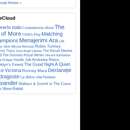
toate filmele »
eCloud
The
rerlo todo
Competencia oficial
 of More
Matching
Child's Play
Menajerimi Ara
ampions
Life
Robin Tunney
y Sisto
Mircea Mureșan
Dennis
cer Tracy
The Recall
Jose Angel Llamas
d
The Goonies
Royal Winter
Vincent Kartheiser
Andreea Raicu
Inside Job
a Drăgan
A Quiet
klyn's Finest
The Good Night
Declarație
Victoria
ce
Rooney Mara
dragoste
La dolce vita
Fedakar
exander
Wallace & Gromit in The Curse
he Were-Rabbit