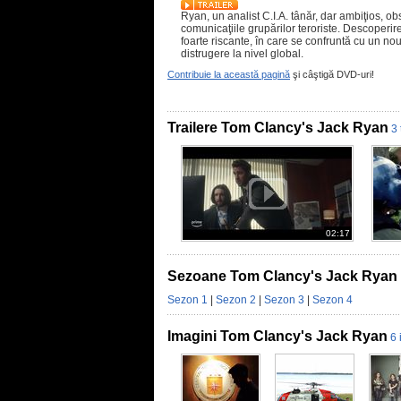
Ryan, un analist C.I.A. tânăr, dar ambiţios, ob
comunicaţiile grupărilor teroriste. Descoperire
foarte riscante, în care se confruntă cu un nou
distrugere la nivel global.
Contribuie la această pagină
şi câştigă DVD-uri!
Trailere Tom Clancy's Jack Ryan
3 
02:17
Sezoane Tom Clancy's Jack Ryan
Sezon 1
|
Sezon 2
|
Sezon 3
|
Sezon 4
Imagini Tom Clancy's Jack Ryan
6 