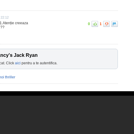
 22:12
 1.Atenție creeaza
0
1
???
ancy's Jack Ryan
cat. Click
aici
pentru a te autentifica.
noi thriller