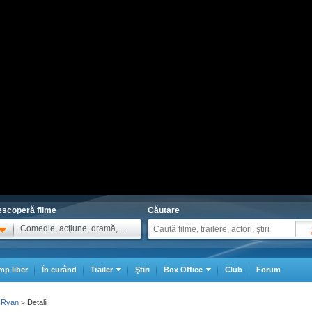
scoperă filme
Căutare
Comedie, acţiune, dramă, ...
mp liber
În curând
Trailer
Ştiri
Box Office
Club
Forum
 Ryan
Detalii
>