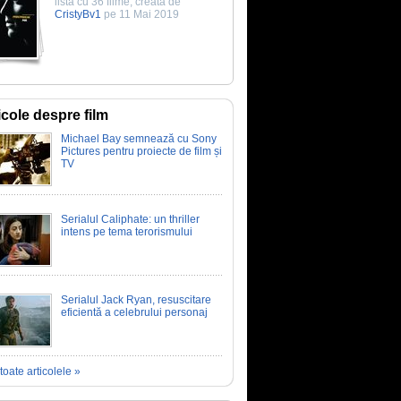
listă cu 36 filme, creată de
CristyBv1
pe 11 Mai 2019
icole despre film
Michael Bay semnează cu Sony
Pictures pentru proiecte de film și
TV
Serialul Caliphate: un thriller
intens pe tema terorismului
Serialul Jack Ryan, resuscitare
eficientă a celebrului personaj
toate articolele »