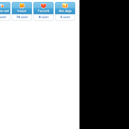
seri
74
useri
8
useri
5
useri