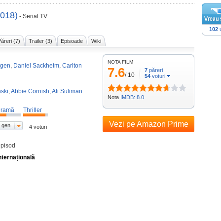
2018)
- Serial TV
102
u
ăreri (7)
Trailer (3)
Episoade
Wiki
NOTA FILM
ggen
,
Daniel Sackheim
,
Carlton
7.6
7
păreri
/
10
54
voturi
ski
,
Abbie Cornish
,
Ali Suliman
Nota
IMDB: 8.0
ramă
Thriller
Vezi pe Amazon Prime
 gen
4 voturi
episod
nternațională