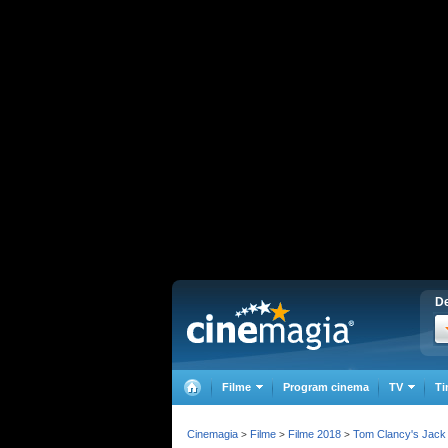
De
Filme
Program cinema
TV
Ti
Cinemagia
Filme
Filme 2018
Tom Clancy's Jack
>
>
>