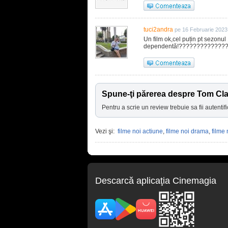
tuci2andra
pe 16 Februarie 2023
Un film ok,cel puțin pt sezonul
dependentă!?????????????
Spune-ţi părerea despre Tom Cl
Pentru a scrie un review trebuie sa fii autentifi
Vezi şi:
filme noi actiune
,
filme noi drama
,
filme 
Descarcă aplicaţia Cinemagia