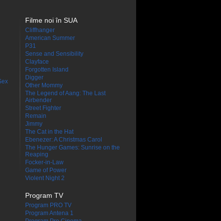
Filme noi în SUA
Cliffhanger
American Summer
P31
Sense and Sensibility
Clayface
Forgotten Island
Digger
Sex
Other Mommy
The Legend of Aang: The Last
Airbender
Street Fighter
Remain
Jimmy
The Cat in the Hat
Ebenezer: A Christmas Carol
The Hunger Games: Sunrise on the
Reaping
Focker-in-Law
Game of Power
Violent Night 2
Program TV
Program PRO TV
Program Antena 1