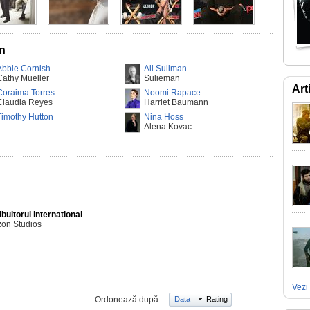
an
Abbie Cornish
Ali Suliman
Cathy Mueller
Sulieman
Art
Coraima Torres
Noomi Rapace
Claudia Reyes
Harriet Baumann
Timothy Hutton
Nina Hoss
Alena Kovac
ibuitorul international
on Studios
Vezi 
Ordonează după
Data
Rating