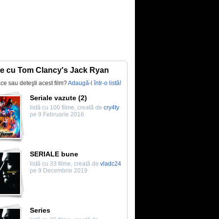
te cu Tom Clancy's Jack Ryan
lace sau deteşti acest film?
Adaugă-l într-o listă!
Seriale vazute (2)
listă cu 100 filme, creată de
cry4ty
pe 9 Februarie 2016
SERIALE bune
listă cu 33 filme, creată de
vladc24
pe 9 Decembrie 2019
Series