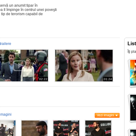
servă un anumit tipar în
a Il împinge în centrul unei poveşti
 tip de terorism capabil de
Lis
trailere
Îţi p
02:22
01:24
imagini
Vezi imagini