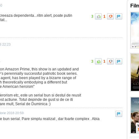
Fil
50
.. creeaza dependenta...ritm alert, poate putin
3
1
at...
8 22:23
,
3
1
y on Amazon Prime, this show is an updated and
’s perennially successful patriotic book series.
 agent, has been played by a bizarre range of
h theoretically embodying a different but
ne American heroism"
erorism etc, este un serial bun si destul de reusit
t actiune. Totul depinde de gust si de ce iti
tare mult, Serial de Duminica :)
brie 2018 20:59
e bun serial. Pare simplu realizat , dar foarte complex . Abia
V