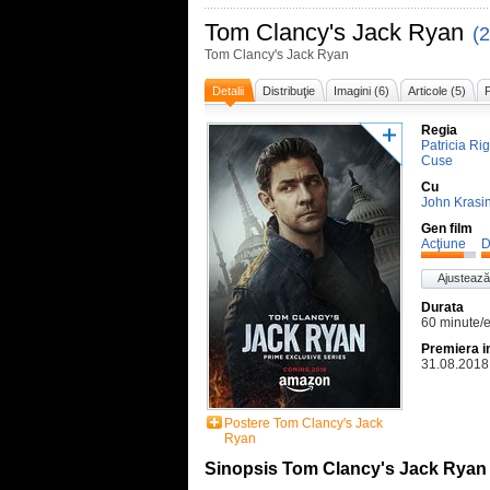
Tom Clancy's Jack Ryan
(
Tom Clancy's Jack Ryan
Detalii
Distribuţie
Imagini (6)
Articole (5)
P
Regia
Patricia Ri
Cuse
Cu
John Krasin
Gen film
Acţiune
D
Ajustează
Durata
60 minute/
Premiera i
31.08.2018
Postere Tom Clancy's Jack
Ryan
Sinopsis Tom Clancy's Jack Ryan