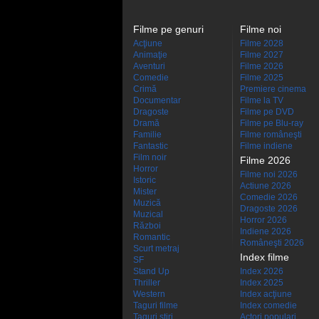
Filme pe genuri
Filme noi
Acţiune
Filme 2028
Animaţie
Filme 2027
Aventuri
Filme 2026
Comedie
Filme 2025
Crimă
Premiere cinema
Documentar
Filme la TV
Dragoste
Filme pe DVD
Dramă
Filme pe Blu-ray
Familie
Filme româneşti
Fantastic
Filme indiene
Film noir
Filme 2026
Horror
Filme noi 2026
Istoric
Actiune 2026
Mister
Comedie 2026
Muzică
Dragoste 2026
Muzical
Horror 2026
Război
Indiene 2026
Romantic
Româneşti 2026
Scurt metraj
Index filme
SF
Stand Up
Index 2026
Thriller
Index 2025
Western
Index acţiune
Taguri filme
Index comedie
Taguri stiri
Actori populari