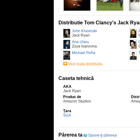
Distributie Tom Clancy's Jack Ry
John Krasinski
Jack Ryan
Ana Ularu
Zoya Ivanovna
Michael Peña
Vezi toata distributia
Caseta tehnică
AKA
Jack Ryan
Produs de
Distr
Amazon Studios
Amaz
Țara
SUA
Părerea ta
Spune-ţi părerea