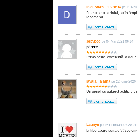
user-5d45e9f07bc94
pe 15 Noi
Foarte slab serialul, se întâmpl
recomand..
sebybog
pe 04 Mai 2021 06:14
părere
Prima serie, excelentă, a doua 
lavara_laiarna
pe 22 Iunie 2020
Un serial cu subiect politic di
kasmyn
pe 16 Februarie 2020 21
la hbo apare serialul??stie cineva