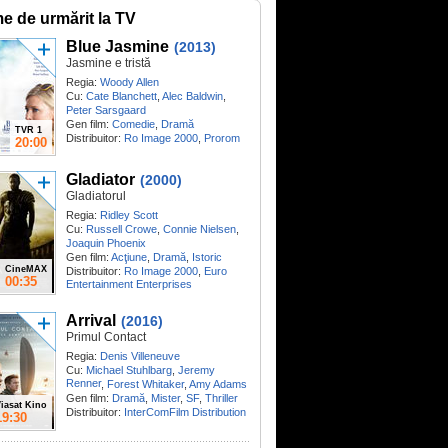
me de urmărit la TV
Blue Jasmine
(2013)
Jasmine e tristă
Regia:
Woody Allen
Cu:
Cate Blanchett
,
Alec Baldwin
,
Peter Sarsgaard
Gen film:
Comedie
,
Dramă
TVR 1
Distribuitor:
Ro Image 2000
,
Prorom
20:00
Gladiator
(2000)
Gladiatorul
Regia:
Ridley Scott
Cu:
Russell Crowe
,
Connie Nielsen
,
Joaquin Phoenix
Gen film:
Acţiune
,
Dramă
,
Istoric
CineMAX
Distribuitor:
Ro Image 2000
,
Euro
00:35
Entertainment Enterprises
Arrival
(2016)
Primul Contact
Regia:
Denis Villeneuve
Cu:
Michael Stuhlbarg
,
Jeremy
Renner
,
Forest Whitaker
,
Amy Adams
Gen film:
Dramă
,
Mister
,
SF
,
Thriller
iasat Kino
Distribuitor:
InterComFilm Distribution
19:30