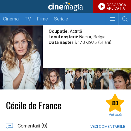
DESCARCA
APLICATIA
Cinema
TV
Filme
Seriale
Ocupație:
Actriță
Locul naşterii:
Namur, Belgia
Data naşterii:
17.07.1975 (51 ani)
Cécile de France
8.1
Votează
Comentarii (9)
VEZI COMENTARIILE