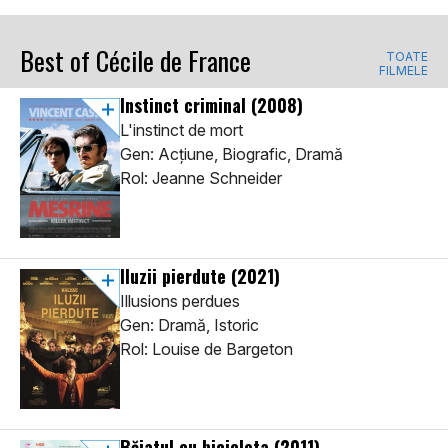
Best of Cécile de France
TOATE
FILMELE
Instinct criminal
(2008)
L'instinct de mort
Gen: Acţiune, Biografic, Dramă
Rol: Jeanne Schneider
Iluzii pierdute
(2021)
Illusions perdues
Gen: Dramă, Istoric
Rol: Louise de Bargeton
Băiatul cu bicicleta
(2011)