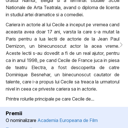
orasul Namur, Belgia si a terminat studiile Scolii
Nationale de Arta Teatrala, avand o diploma de licenta
in studiul artei dramatice si a comediei.
Cariera in actorie al lui Cecile a inceput pe vremea cand
aceasta avea doar 17 ani, varsta la care s-a mutat la
Paris pentru a lua lectii de actorie de la Jean Paul
Dernizon, un binecunoscut actor la acea vreme.
Aceste lectii s-au dovedit a fi de un real ajutor, pentru
ca in anul 1998, pe cand Cecile de France juca in piesa
de teatru Electra, a fost descoperita de catre
Dominique Besnehar, un binecunoscut cautator de
talente, care i-a propus lui Cecile sa treaca la urmatorul
nivel in ceea ce priveste cariera sa in actorie.
Printre rolurile principale pe care Cecile de...
Premii
O nominalizare
Academia Europeana de Film