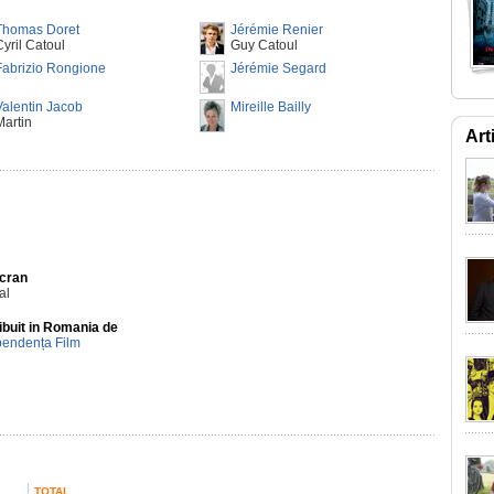
Thomas Doret
Jérémie Renier
Cyril Catoul
Guy Catoul
Fabrizio Rongione
Jérémie Segard
Valentin Jacob
Mireille Bailly
Martin
Art
Ecran
al
ibuit in Romania de
pendența Film
TOTAL