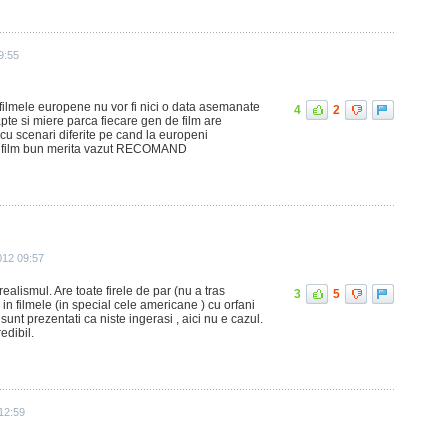
9:55
filmele europene nu vor fi nici o data asemanate
4
2
lapte si miere parca fiecare gen de film are
 cu scenari diferite pe cand la europeni
 Un film bun merita vazut RECOMAND
012 09:57
realismul. Are toate firele de par (nu a tras
3
5
in filmele (in special cele americane ) cu orfani
unt prezentati ca niste ingerasi , aici nu e cazul.
edibil.
12:59