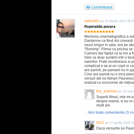
sabinalin
pe 15 Martie 2012 06:2
Repetabila povara
Memoria cinematografica a subs
Dardenne ca fiind doi cineasti 
vazut singur in sala, era pe atu
"Roming". Filmul cu pricina se
Cannes dar faptul ca la noi a 
mire ca doar suntem intr-o tar
valorilor. Fratii recidiveaza s
complicat e sa ai un copil si cat
are parinti, pe pamant nu in g
Cine are parinti nu e inca pierd
versuri ale lui Adrian Paunescu 
realizat cu economie de mijl
the_andreea
pe 15 mart
Superb filmul, mie mi-a
despre mama, si eu m-a
multi ani.
... Vezi toate comentariile (3 co
lili22
pe 17 aprilie 2015 2
Daca versurile lui Paun