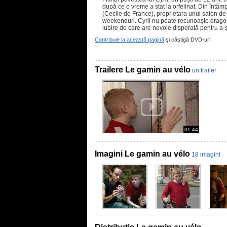
după ce o vreme a stat la orfelinat. Din întâ
(Cecile de France), proprietara unui salon de 
weekenduri. Cyril nu poate recunoaște drago
iubire de care are nevoie disperată pentru a-și 
Contribuie la această pagină
şi câştigă DVD-uri!
Trailere Le gamin au vélo
un trailer
01:44
Imagini Le gamin au vélo
18 imagini