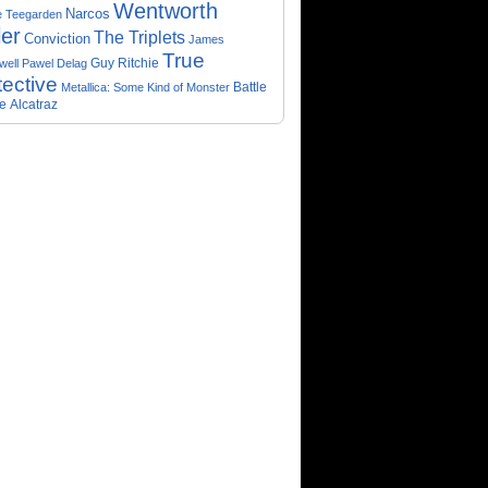
Wentworth
Narcos
e Teegarden
ler
The Triplets
Conviction
James
True
Guy Ritchie
well
Pawel Delag
ective
Metallica: Some Kind of Monster
Battle
e
Alcatraz