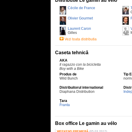
Distributie Le gamin au vélo
Cécile de France
Olivier Gourmet
Laurent Caron
Gilles
Vezi toata distributia
Caseta tehnică
AKA
Il ragazzo con la bicicletta
Boy with a Bike
Produs de
Tip 
Wild Bunch
norm
Distribuitorul international
Distr
Diaphana Distribution
Inde
Țara
Franta
Box office Le gamin au vélo
WEEKEND PREMIERĂ
(05.03.2012)