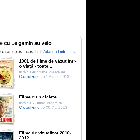
te cu Le gamin au vélo
lace sau deteşti acest film?
Adaugă-l într-o listă!
1001 de filme de văzut într-
o viață - toate...
listă cu 987 filme, creată de
Cretzulynne
pe 1 Aprilie 2013
Filme cu biciclete
listă cu 51 filme, creată de
Cretzulynne
pe 30 Mai 2013
Filme de vizualizat 2010-
2012