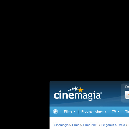
De
Filme
Program cinema
TV
Ti
Cinemagia
Filme
Filme 2011
Le gamin au vélo
>
>
>
>