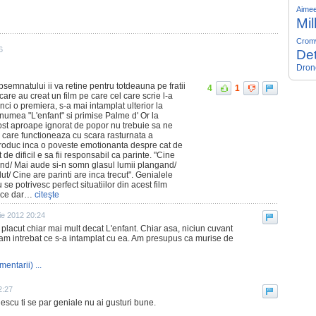
Aime
Mil
Crom
6
Det
Dron
emnatului ii va retine pentru totdeauna pe fratii
4
1
care au creat un film pe care cel care scrie l-a
nci o premiera, s-a mai intamplat ulterior la
 numea "L'enfant" si primise Palme d' Or la
fost aproape ignorat de popor nu trebuie sa ne
a care functioneaza cu scara rasturnata a
i produc inca o poveste emotionanta despre cat de
 de dificil e sa fii responsabil ca parinte. "Cine
and/ Mai aude si-n somn glasul lumii plangand/
ut/ Cine are parinti are inca trecut". Genialele
se potrivesc perfect situatiilor din acest film
oace dar…
citeşte
ie 2012 20:24
 placut chiar mai mult decat L'enfant. Chiar asa, niciun cuvant
m intrebat ce s-a intamplat cu ea. Am presupus ca murise de
mentarii) ...
2:27
escu ti se par geniale nu ai gusturi bune.