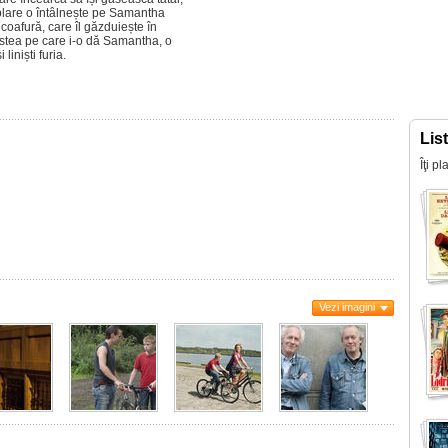
mplare o întâlnește pe Samantha
coafură, care îl găzduiește în
stea pe care i-o dă Samantha, o
liniști furia.
Lis
Îţi p
Vezi imagini