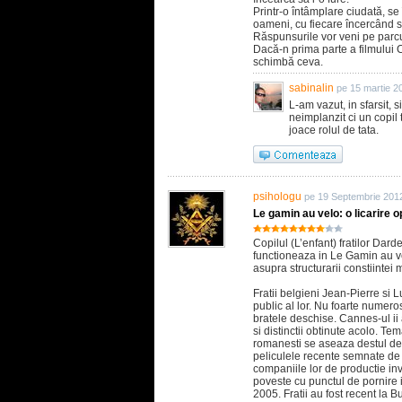
Printr-o întâmplare ciudată, s
oameni, cu fiecare încercând s
Răspunsurile vor veni pe parc
Dacă-n prima parte a filmului 
schimbă ceva.
sabinalin
pe 15 martie 2
L-am vazut, in sfarsit, s
neimplanzit ci un copil 
joace rolul de tata.
psihologu
pe 19 Septembrie 201
Le gamin au velo: o licarire o
Copilul (L’enfant) fratilor Da
functioneaza in Le Gamin au ve
asupra structurarii constiintei 
Fratii belgieni Jean-Pierre si 
public al lor. Nu foarte numeros
bratele deschise. Cannes-ul i
si distinctii obtinute acolo. Tem
romanesti se aseaza destul de 
peliculele recente semnate de a
companiile lor de productie inve
poveste cu punctul de pornire 
2005. Fratii au fost recent la 