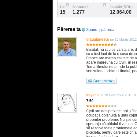
Loc
Spectatori
Încasări (RON)
15
1.277
12.064,00
Părerea ta
Spune-ţi părerea
dragulanescu
pe 10 Martie 2012
Baiatul, nu stiu ce varsta are, 
ca a fost luat de la o casa de 
France are marea calitate de 
apare impreuna cu Cyril, in res
Tema filmului nu prinde la pub
senzational, chiar si finalul, p
aayana
pe 20 Noiembrie 2011 01
7.50
Cyril are doisprezece ani și în
ocupația obișnuită a unui copil
propriilor probleme. Nu știe cu
speranța că băiatul îl va uita. 
să rezolve toate problemele adu
bicicleta, pentru care este chi
încearcă să i-o fure.