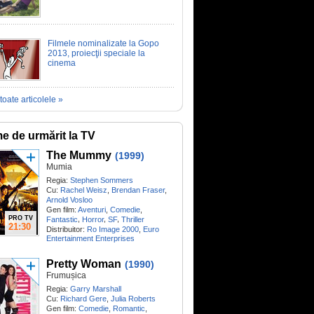
Filmele nominalizate la Gopo
2013, proiecţii speciale la
cinema
toate articolele »
me de urmărit la TV
The Mummy
(1999)
Mumia
Regia:
Stephen Sommers
Cu:
Rachel Weisz
,
Brendan Fraser
,
Arnold Vosloo
Gen film:
Aventuri
,
Comedie
,
PRO TV
,
,
,
Fantastic
Horror
SF
Thriller
21:30
Distribuitor:
Ro Image 2000
,
Euro
Entertainment Enterprises
Pretty Woman
(1990)
Frumușica
Regia:
Garry Marshall
Cu:
Richard Gere
,
Julia Roberts
Gen film:
Comedie
,
Romantic
,