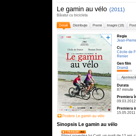
Le gamin au vélo
(2011)
Băiatul cu bicicleta
Detalii
Distribuţie
Premii
Imagini (18)
Post
Regia
Jean-Pierr
Cu
Cécile de 
Renier
Gen film
Dramă
Ajustează
Durata
87 minute
Premiera 
09.03.2012
Premiera i
15.05.2011
Postere Le gamin au vélo
Sinopsis Le gamin au vélo
Filmul povestea lui Cyril, un puști de 12 ani, 