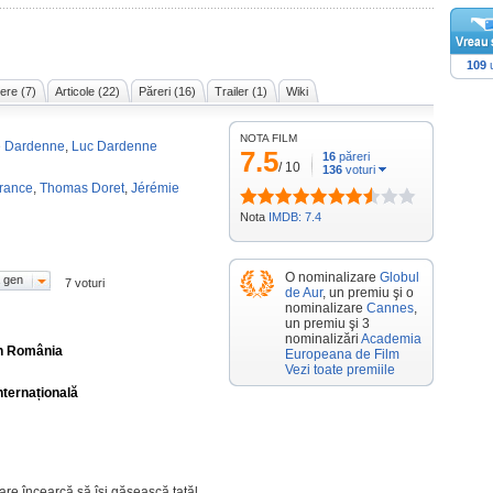
109
u
ere (7)
Articole (22)
Păreri (16)
Trailer (1)
Wiki
NOTA FILM
e Dardenne
,
Luc Dardenne
7.5
16
păreri
/
10
136
voturi
France
,
Thomas Doret
,
Jérémie
Nota
IMDB: 7.4
O nominalizare
Globul
 gen
7 voturi
de Aur
, un premiu şi o
nominalizare
Cannes
,
un premiu şi 3
nominalizări
Academia
în România
Europeana de Film
Vezi toate premiile
nternațională
care încearcă să își găsească tatăl,