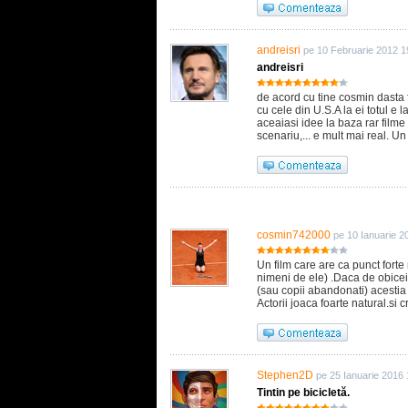
andreisri
pe 10 Februarie 2012 1
andreisri
de acord cu tine cosmin dasta 
cu cele din U.S.A la ei totul e 
aceaiasi idee la baza rar filme
scenariu,... e mult mai real.
cosmin742000
pe 10 Ianuarie 2
Un film care are ca punct forte 
nimeni de ele) .Daca de obicei 
(sau copii abandonati) acestia s
Actorii joaca foarte natural.si cr
Stephen2D
pe 25 Ianuarie 2016 
Tintin pe bicicletă.