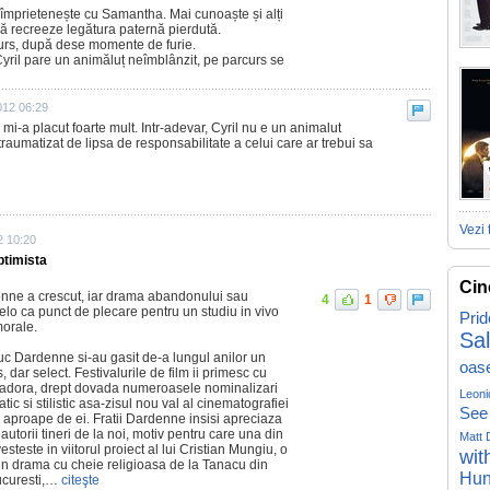
e împrietenește cu Samantha. Mai cunoaște și alți
ă recreeze legătura paternă pierdută.
urs, după dese momente de furie.
Cyril pare un animăluț neîmblânzit, pe parcurs se
012 06:29
i mi-a placut foarte mult. Intr-adevar, Cyril nu e un animalut
traumatizat de lipsa de responsabilitate a celui care ar trebui sa
Vezi 
2 10:20
ptimista
Cin
rdenne a crescut, iar drama abandonului sau
4
1
lo ca punct de plecare pentru un studiu in vivo
Prid
morale.
Sa
Luc Dardenne si-au gasit de-a lungul anilor un
oas
, dar select. Festivalurile de film ii primesc cu
i adora, drept dovada numeroasele nominalizari
Leoni
atic si stilistic asa-zisul nou val al cinematografiei
See
aproape de ei. Fratii Dardenne insisi apreciaza
utorii tineri de la noi, motiv pentru care una din
Matt 
steste in viitorul proiect al lui Cristian Mungiu, o
wit
in drama cu cheie religioasa de la Tanacu din
Hun
Bucuresti,…
citeşte