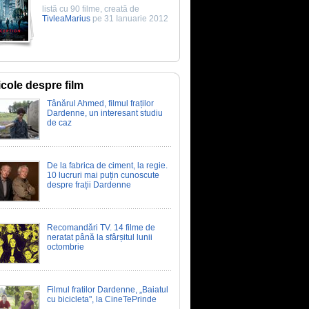
listă cu 90 filme, creată de
TivleaMarius
pe 31 Ianuarie 2012
icole despre film
Tânărul Ahmed, filmul fraților
Dardenne, un interesant studiu
de caz
De la fabrica de ciment, la regie.
10 lucruri mai puțin cunoscute
despre frații Dardenne
Recomandări TV. 14 filme de
neratat până la sfârșitul lunii
octombrie
Filmul fratilor Dardenne, „Baiatul
cu bicicleta", la CineTePrinde