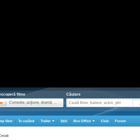
scoperă filme
Căutare
Comedie, acţiune, dramă, ...
mp liber
În curând
Trailer
Ştiri
Box Office
Club
Forum
Detalii