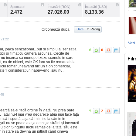
Spectatori
Încasări (RON)
Încasări (USD)
2.472
27.026,00
8.133,36
Ordonează după
Data
Rating
 21:22
Vezi 
dar, joaca senzational...pur si simplu ai senzatia
6
0
copii si filmat cu camera ascunsa. Cecile de
a nu incerca sa monopolizeze scenele in care
Fil
t, ca de obicei, este OK fara sa fie remarcabila.
licul roman, neavand niciun filon comercial,
oate fi considerat un happy-end, sau nu...
:48
cearcă să-și facă ordine în viață. Nu prea pare
5
2
. Tatăl nu-l mai vrea deoarece abia mai face față
m să-i spună, așa că-l trimite la cămin în
Cyril nu se poate atașa de niște străini și încearcă
lților. Singurul lucru rămas de la tatăl său este
ar în stare să devină un pitbull când cineva