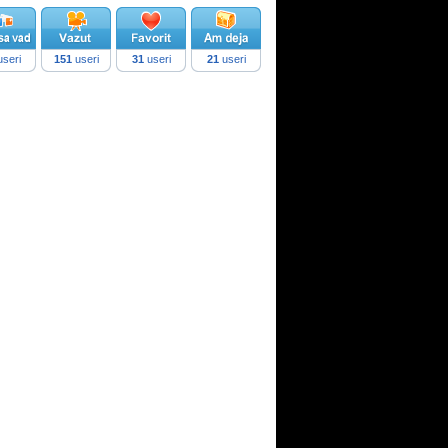
seri
151
useri
31
useri
21
useri