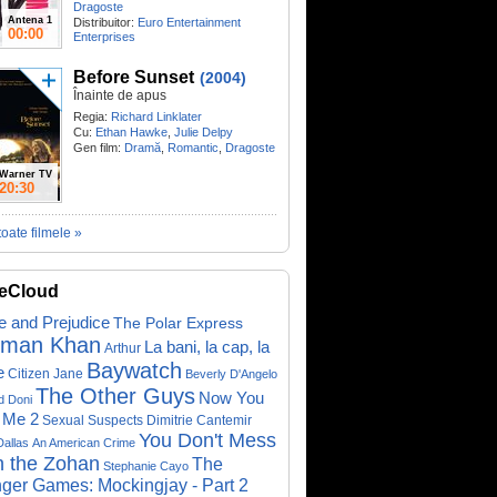
Dragoste
Antena 1
Distribuitor:
Euro Entertainment
00:00
Enterprises
Before Sunset
(2004)
Înainte de apus
Regia:
Richard Linklater
Cu:
Ethan Hawke
,
Julie Delpy
Gen film:
Dramă
,
Romantic
,
Dragoste
Warner TV
20:30
toate filmele »
eCloud
e and Prejudice
The Polar Express
lman Khan
La bani, la cap, la
Arthur
Baywatch
e
Citizen Jane
Beverly D'Angelo
The Other Guys
Now You
d Doni
 Me 2
Sexual Suspects
Dimitrie Cantemir
You Don't Mess
Dallas
An American Crime
h the Zohan
The
Stephanie Cayo
ger Games: Mockingjay - Part 2