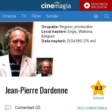
DESCARCA
APLICATIA
Cinema
TV
Filme
Seriale
Ocupație:
Regizor, producător
Locul naşterii:
Engis, Wallonia,
Belgium
Data naşterii:
21.04.1951 (75 ani)
Jean-Pierre Dardenne
8.3
Votează
Comentarii (2)
VEZI COMENTARIILE