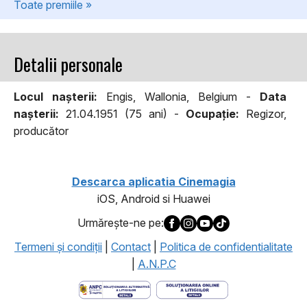
Toate premiile »
Detalii personale
Locul naşterii:
Engis, Wallonia, Belgium -
Data
naşterii:
21.04.1951 (75 ani) -
Ocupaţie:
Regizor,
producător
Descarca aplicatia Cinemagia
iOS, Android si Huawei
Urmăreşte-ne pe:
Termeni şi condiţii
|
Contact
|
Politica de confidentialitate
|
A.N.P.C