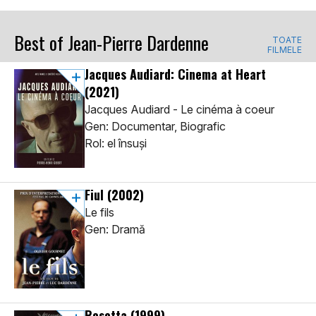
Best of Jean-Pierre Dardenne
TOATE
FILMELE
Jacques Audiard: Cinema at Heart
(2021)
Jacques Audiard - Le cinéma à coeur
Gen: Documentar, Biografic
Rol: el însuși
Fiul
(2002)
Le fils
Gen: Dramă
Rosetta
(1999)