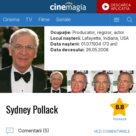
DESCARCA
APLICATIA
Cinema
TV
Filme
Seriale
Ocupație:
Producator, regizor, actor
Locul naşterii:
Lafayette, Indiana, USA
Data naşterii:
01.07.1934 (73 ani)
Data decesului:
26.05.2008
Sydney Pollack
8.8
Votează
Comentarii (5)
VEZI COMENTARIILE