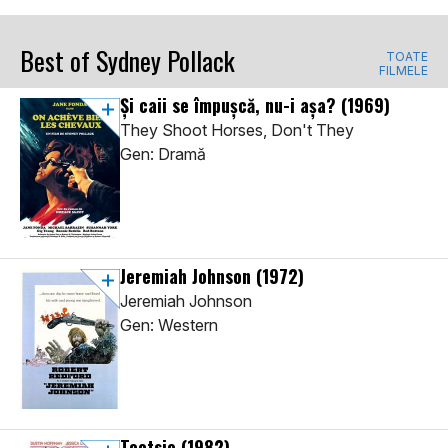
Best of Sydney Pollack
TOATE
FILMELE
Și caii se împușcă, nu-i așa?
(1969)
They Shoot Horses, Don't They
Gen: Dramă
Jeremiah Johnson
(1972)
Jeremiah Johnson
Gen: Western
Tootsie
(1982)