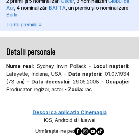
2 premii şi 5 nominalizări
Oscar
, 3 nominalizări
Globul de
Aur
, 4 nominalizări
BAFTA
, un premiu şi o nominalizare
Berlin
Toate premiile »
Detalii personale
Nume real:
Sydney Irwin Pollack -
Locul naşterii:
Lafayette, Indiana, USA -
Data naşterii:
01.07.1934
(73 ani) -
Data decesului:
26.05.2008 -
Ocupaţie:
Producator, regizor, actor -
Zodia:
rac
Descarca aplicatia Cinemagia
iOS, Android si Huawei
Urmăreşte-ne pe: