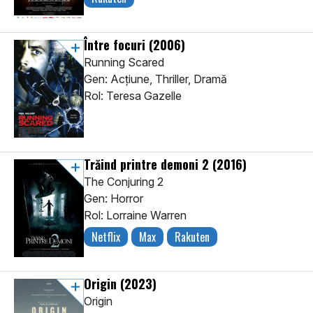
Între focuri
(2006)
Running Scared
Gen: Acţiune, Thriller, Dramă
Rol: Teresa Gazelle
Trăind printre demoni 2
(2016)
The Conjuring 2
Gen: Horror
Rol: Lorraine Warren
Netflix
Max
Rakuten
Origin
(2023)
Origin