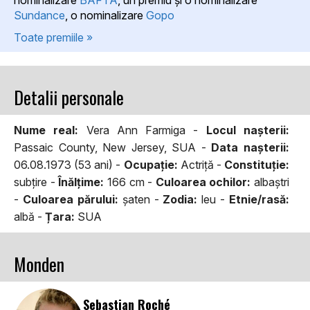
Sundance
, o nominalizare
Gopo
Toate premiile »
Detalii personale
Nume real:
Vera Ann Farmiga -
Locul naşterii:
Passaic County, New Jersey, SUA -
Data naşterii:
06.08.1973 (53 ani) -
Ocupaţie:
Actriță -
Constituţie:
subţire -
Înălţime:
166 cm -
Culoarea ochilor:
albaştri
-
Culoarea părului:
şaten -
Zodia:
leu -
Etnie/rasă:
albă -
Țara:
SUA
Monden
Sebastian Roché