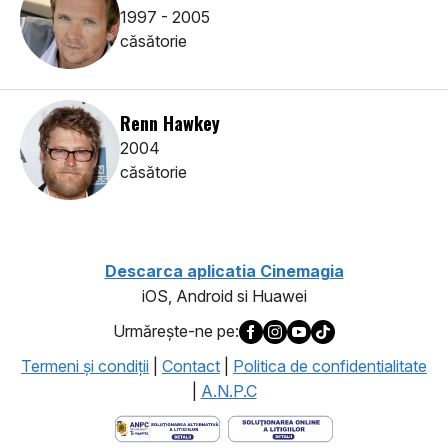
1997 - 2005
căsătorie
Renn Hawkey
2004
căsătorie
Descarca aplicatia Cinemagia
iOS, Android si Huawei
Urmăreşte-ne pe:
Termeni şi condiţii
|
Contact
|
Politica de confidentialitate
|
A.N.P.C