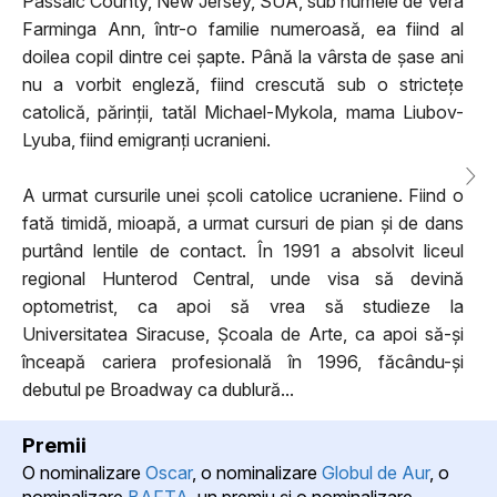
Passaic County, New Jersey, SUA, sub numele de Vera
Farminga Ann, într-o familie numeroasă, ea fiind al
doilea copil dintre cei șapte. Până la vârsta de șase ani
nu a vorbit engleză, fiind crescută sub o strictețe
catolică, părinții, tatăl Michael-Mykola, mama Liubov-
Lyuba, fiind emigranți ucranieni.
A urmat cursurile unei școli catolice ucraniene. Fiind o
fată timidă, mioapă, a urmat cursuri de pian și de dans
purtând lentile de contact. În 1991 a absolvit liceul
regional Hunterod Central, unde visa să devină
optometrist, ca apoi să vrea să studieze la
Universitatea Siracuse, Școala de Arte, ca apoi să-și
înceapă cariera profesională în 1996, făcându-și
debutul pe Broadway ca dublură...
Premii
O nominalizare
Oscar
, o nominalizare
Globul de Aur
, o
nominalizare
BAFTA
, un premiu şi o nominalizare