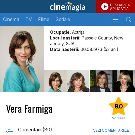
DESCARCA
APLICATIA
Cinema
TV
Filme
Seriale
Ocupație:
Actriță
Locul naşterii:
Passaic County, New
Jersey, SUA
Data naşterii:
06.08.1973 (53 ani)
Vera Farmiga
9.0
Votează
Comentarii (30)
VEZI COMENTARIILE