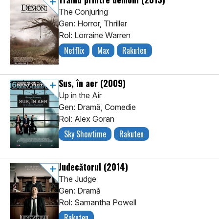
The Conjuring
Gen: Horror, Thriller
Rol: Lorraine Warren
Netflix
Max
Rakuten
Sus, în aer
(2009)
Up in the Air
Gen: Dramă, Comedie
Rol: Alex Goran
Sky Showtime
Rakuten
Judecătorul
(2014)
The Judge
Gen: Dramă
Rol: Samantha Powell
Rakuten