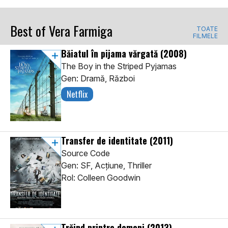
Best of Vera Farmiga
TOATE
FILMELE
Băiatul în pijama vărgată
(2008)
The Boy in the Striped Pyjamas
Gen: Dramă, Război
Netflix
Transfer de identitate
(2011)
Source Code
Gen: SF, Acţiune, Thriller
Rol: Colleen Goodwin
Trăind printre demoni
(2013)