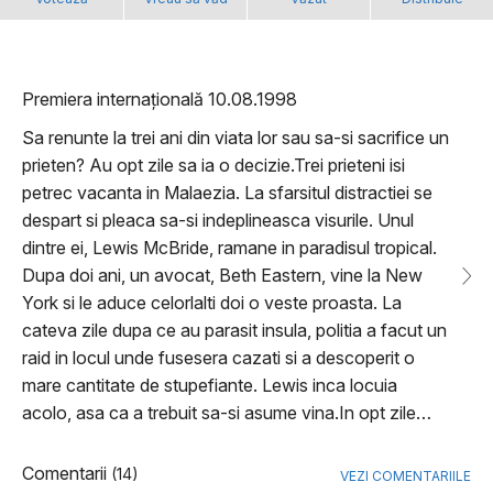
Premiera internațională 10.08.1998
Sa renunte la trei ani din viata lor sau sa-si sacrifice un
prieten? Au opt zile sa ia o decizie.Trei prieteni isi
petrec vacanta in Malaezia. La sfarsitul distractiei se
despart si pleaca sa-si indeplineasca visurile. Unul
dintre ei, Lewis McBride, ramane in paradisul tropical.
Dupa doi ani, un avocat, Beth Eastern, vine la New
York si le aduce celorlalti doi o veste proasta. La
cateva zile dupa ce au parasit insula, politia a facut un
raid in locul unde fusesera cazati si a descoperit o
mare cantitate de stupefiante. Lewis inca locuia
acolo, asa ca a trebuit sa-si asume vina.In opt zile…
Comentarii
(14)
VEZI COMENTARIILE