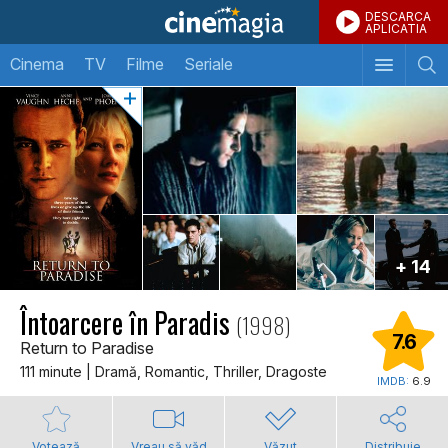
DESCARCA
APLICATIA
Cinema
TV
Filme
Seriale
+ 14
Întoarcere în Paradis
(1998)
7.6
Return to Paradise
111 minute | Dramă, Romantic, Thriller, Dragoste
IMDB:
6.9
Votează
Vreau să văd
Văzut
Distribuie