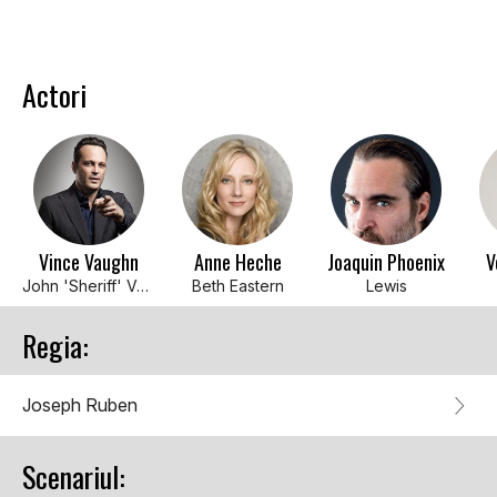
Actori
Vince Vaughn
Anne Heche
Joaquin Phoenix
V
John 'Sheriff' Volgecherev
Beth Eastern
Lewis
Regia:
Joseph Ruben
Scenariul: