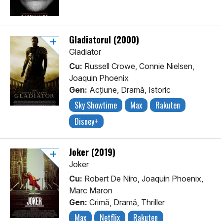
Gladiatorul (2000)
Gladiator
Cu:
Russell Crowe, Connie Nielsen,
Joaquin Phoenix
Gen:
Acţiune, Dramă, Istoric
Sky Showtime
Max
Rakuten
Disney+
Joker (2019)
Joker
Cu:
Robert De Niro, Joaquin Phoenix,
Marc Maron
Gen:
Crimă, Dramă, Thriller
Max
Netflix
Rakuten