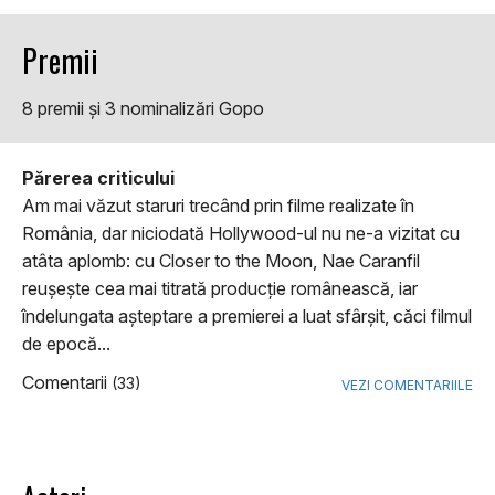
Premii
8 premii şi 3 nominalizări Gopo
Părerea criticului
Am mai văzut staruri trecând prin filme realizate în
România, dar niciodată Hollywood-ul nu ne-a vizitat cu
atâta aplomb: cu Closer to the Moon, Nae Caranfil
reuşeşte cea mai titrată producţie românească, iar
îndelungata aşteptare a premierei a luat sfârşit, căci filmul
de epocă...
Comentarii
(33)
VEZI COMENTARIILE