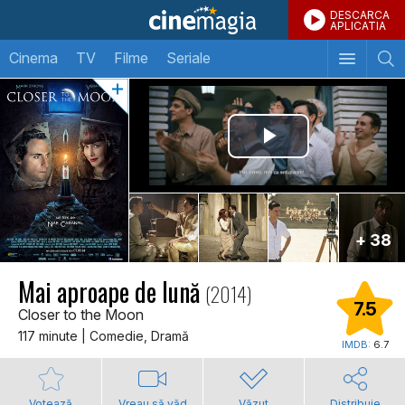
DESCARCA
APLICATIA
Cinema
TV
Filme
Seriale
+ 38
Mai aproape de lună
(2014)
7.5
Closer to the Moon
117 minute | Comedie, Dramă
IMDB:
6.7
Votează
Vreau să văd
Văzut
Distribuie