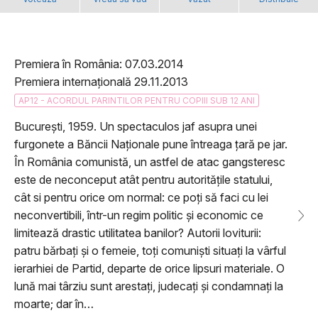
Premiera în România: 07.03.2014
Premiera internațională 29.11.2013
AP12 - ACORDUL PARINTILOR PENTRU COPIII SUB 12 ANI
București, 1959. Un spectaculos jaf asupra unei
furgonete a Băncii Naționale pune întreaga țară pe jar.
În România comunistă, un astfel de atac gangsteresc
este de neconceput atât pentru autoritățile statului,
cât si pentru orice om normal: ce poți să faci cu lei
neconvertibili, într-un regim politic și economic ce
limitează drastic utilitatea banilor? Autorii loviturii:
patru bărbați și o femeie, toți comuniști situați la vârful
ierarhiei de Partid, departe de orice lipsuri materiale. O
lună mai târziu sunt arestați, judecați și condamnați la
moarte; dar în…