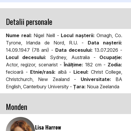
Detalii personale
Nume real:
Nigel Neill -
Locul naşterii:
Omagh, Co.
Tyrone, Irlanda de Nord, R.U. -
Data naşterii:
14.09.1947 (78 ani) -
Data decesului:
13.07.2026 -
Locul decesului:
Sydney, Australia -
Ocupaţie:
Actor, regizor, scenarist -
Înălţime:
182 cm -
Zodia:
fecioară -
Etnie/rasă:
albă -
Liceul:
Christ College,
Christchurch, New Zealand -
Universitate:
BA
English, Canterbury University -
Țara:
Noua Zeelanda
Monden
Lisa Harrow