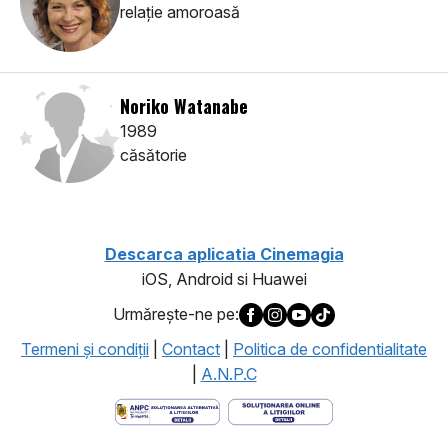
relaţie amoroasă
Noriko Watanabe
1989
căsătorie
Descarca aplicatia Cinemagia
iOS, Android si Huawei
Urmăreşte-ne pe:
Termeni şi condiţii
|
Contact
|
Politica de confidentialitate
|
A.N.P.C