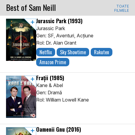
Best of Sam Neill
TOATE
FILMELE
Jurassic Park
(1993)
Jurassic Park
Gen: SF, Aventuri, Acţiune
Rol: Dr. Alan Grant
Netflix
Sky Showtime
Rakuten
Amazon Prime
Frații
(1985)
Kane & Abel
Gen: Dramă
Rol: William Lowell Kane
Oamenii Gnu
(2016)