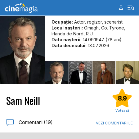
Ocupație:
Actor, regizor, scenarist
Locul naşterii:
Omagh, Co. Tyrone,
Irlanda de Nord, R.U.
Data naşterii:
14.09.1947 (78 ani)
Data decesului:
13.07.2026
Sam Neill
8.9
Votează
Comentarii (19)
VEZI COMENTARIILE