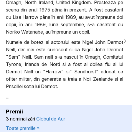
Omagh, North Ireland, United Kingdom. Presteaza pe
scena din anul 1975 pâna în prezent. A fost casatorit
cu Lisa Harrow pâna în anii 1989, au avut împreuna doi
copii, în anii 1989, luna septembrie, s-a casatorit cu
Noriko Watanabe, au împreuna un copil.
Numele de botez al actorului este Nigel John Dermot
Neill, dar mai este cunoscut si ca Nigel John Dermot
"Sam" Neill. Sam neill s-a nascut în Omagh, Comitatul
Tyrone, Irlanda de Nord si a fost al doilea fiu al lui
Dermot Neill un "Harrow" si" Sandhurst" educat ca
ofiter militar, din generatia a treia a Noii Zeelande si al
Priscillei sotia lui Dermot.
...
Premii
3 nominalizări
Globul de Aur
Toate premiile »