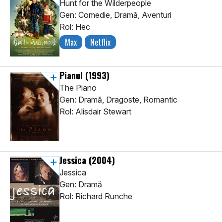
Hunt for the Wilderpeople
Gen: Comedie, Dramă, Aventuri
Rol: Hec
Max
Netflix
Pianul
(1993)
The Piano
Gen: Dramă, Dragoste, Romantic
Rol: Alisdair Stewart
Jessica
(2004)
Jessica
Gen: Dramă
Rol: Richard Runche