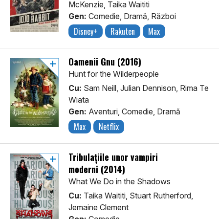
McKenzie, Taika Waititi
Gen:
Comedie, Dramă, Război
Disney+
Rakuten
Max
Oamenii Gnu (2016)
Hunt for the Wilderpeople
Cu:
Sam Neill, Julian Dennison, Rima Te
Wiata
Gen:
Aventuri, Comedie, Dramă
Max
Netflix
Tribulațiile unor vampiri
moderni (2014)
What We Do in the Shadows
Cu:
Taika Waititi, Stuart Rutherford,
Jemaine Clement