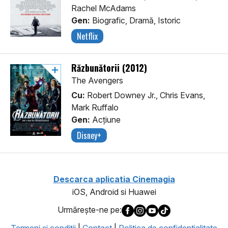
Rachel McAdams
Gen:
Biografic, Dramă, Istoric
Netflix
Răzbunătorii (2012)
The Avengers
Cu:
Robert Downey Jr., Chris Evans,
Mark Ruffalo
Gen:
Acţiune
Disney+
Descarca aplicatia Cinemagia
iOS, Android si Huawei
Urmăreşte-ne pe:
Termeni şi condiţii
|
Contact
|
Politica de confidentialitate