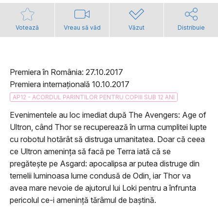
Votează
Vreau să văd
Văzut
Distribuie
Premiera în România: 27.10.2017
Premiera internațională 10.10.2017
AP12 - ACORDUL PARINTILOR PENTRU COPIII SUB 12 ANI
Evenimentele au loc imediat după The Avengers: Age of
Ultron, când Thor se recuperează în urma cumplitei lupte
cu robotul hotărât să distruga umanitatea. Doar că ceea
ce Ultron amenința să facă pe Terra iată că se
pregătește pe Asgard: apocalipsa ar putea distruge din
temelii luminoasa lume condusă de Odin, iar Thor va
avea mare nevoie de ajutorul lui Loki pentru a înfrunta
pericolul ce-i amenință tărâmul de baștină.