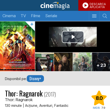
DESCARCA
APLICATIA
Cinema
TV
Filme
Seriale
+ 23
Disney+
Disponibil pe:
Thor: Ragnarok
(2017)
8.0
Thor: Ragnarok
130 minute | Acţiune, Aventuri, Fantastic
IMDB:
7.9