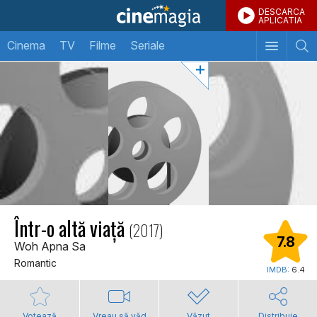
DESCARCA
APLICATIA
Cinema
TV
Filme
Seriale
Într-o altă viaţă
(2017)
7.8
Woh Apna Sa
Romantic
IMDB:
6.4
Votează
Vreau să văd
Văzut
Distribuie