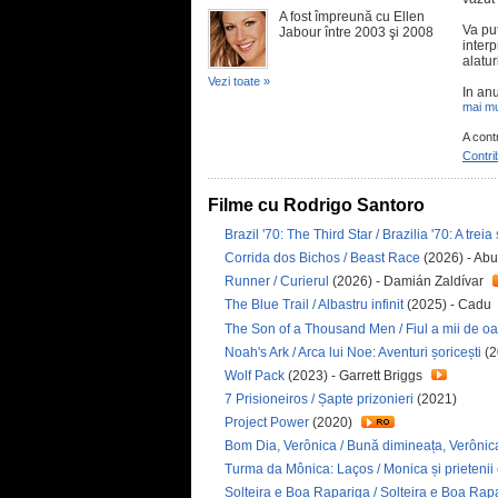
A fost împreună cu Ellen
Va pu
Jabour între 2003 şi 2008
interp
alatur
Vezi toate »
In anu
mai mu
A cont
Contri
Filme cu Rodrigo Santoro
Brazil '70: The Third Star / Brazilia '70: A treia
Corrida dos Bichos / Beast Race
(2026) - Ab
Runner / Curierul
(2026) - Damián Zaldívar
The Blue Trail / Albastru infinit
(2025) - Cadu
The Son of a Thousand Men / Fiul a mii de o
Noah's Ark / Arca lui Noe: Aventuri șoricești
(2
Wolf Pack
(2023) - Garrett Briggs
7 Prisioneiros / Șapte prizonieri
(2021)
Project Power
(2020)
Bom Dia, Verônica / Bună dimineața, Verônic
Turma da Mônica: Laços / Monica și prietenii 
Solteira e Boa Rapariga / Solteira e Boa Ra