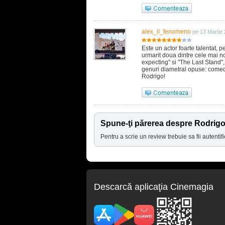
alex_il_fenomeno
pe 13 Martie
Este un actor foarte talentat,
urmarit doua dintre cele mai n
expecting" si "The Last Stand"
genuri diametral opuse: comedi
Rodrigo!
Spune-ţi părerea despre Rodrig
Pentru a scrie un review trebuie sa fii autentifi
Descarcă aplicaţia Cinemagia