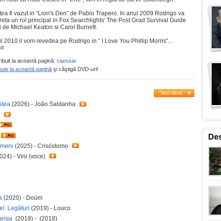
tea fi vazut in “Lion's Den” de Pablo Trapero. In anul 2009 Rodrigo va
reta un rol principal in Fox Searchlights' The Post Grad Survival Guide
i de Michael Keaton si Carol Burnett.
l 2010 il vom revedea pe Rodrigo in “ I Love You Phillip Morris”...
lt
ribuit la această pagină:
caessar
buie la această pagină
şi câştigă DVD-uri!
Vezi filme
 stea
(2026) - João Saldanha
u
Des
ameni
(2025) - Crisóstomo
024) - Vini (voce)
a
(2020) - Doúm
ei: Legături
(2019) - Louco
pariga
(2019) - (2018)