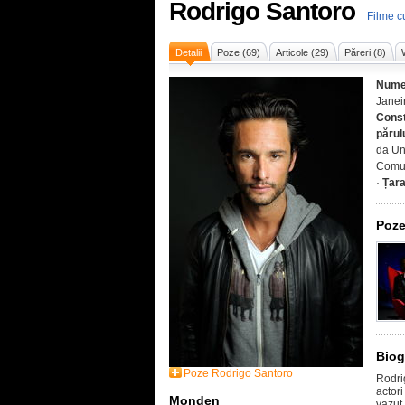
Rodrigo Santoro
Filme c
Detalii
Poze (69)
Articole (29)
Păreri (8)
Nume
Janeir
Const
părul
da Un
Comun
·
Țar
Poze
Biog
Poze Rodrigo Santoro
Rodrig
actori
Monden
vazut 