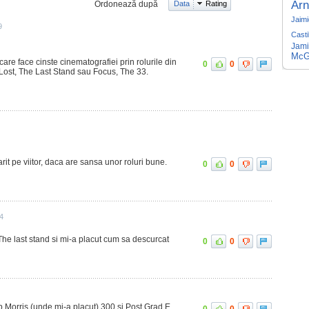
Arn
Ordonează după
Data
Rating
Jaimi
9
Casti
Jami
McG
 care face cinste cinematografiei prin rolurile din
0
0
, Lost, The Last Stand sau Focus, The 33.
rit pe viitor, daca are sansa unor roluri bune.
0
0
34
 The last stand si mi-a placut cum sa descurcat
0
0
ip Morris (unde mi-a placut) 300 si Post Grad.E
0
0