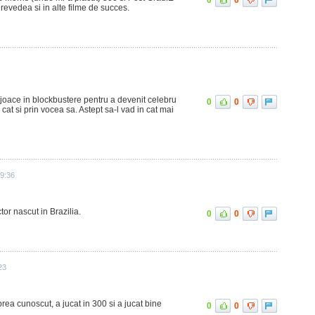
 revedea si in alte filme de succes.
 joace in blockbustere pentru a devenit celebru
0
0
cat si prin vocea sa. Astept sa-l vad in cat mai
19:36
or nascut in Brazilia.
0
0
23
rea cunoscut, a jucat in 300 si a jucat bine
0
0