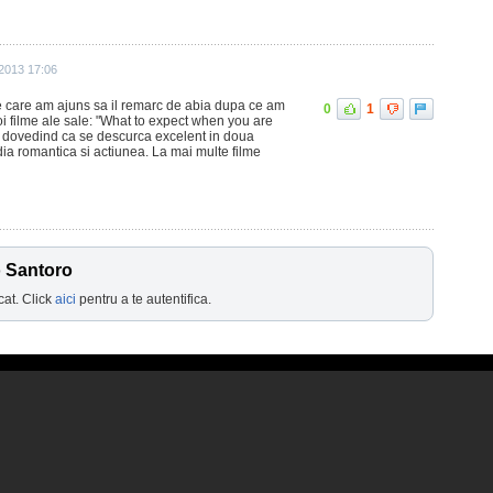
 2013 17:06
 pe care am ajuns sa il remarc de abia dupa ce am
0
1
oi filme ale sale: "What to expect when you are
, dovedind ca se descurca excelent in doua
a romantica si actiunea. La mai multe filme
o Santoro
cat. Click
aici
pentru a te autentifica.