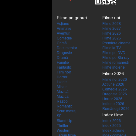
Filme pe genuri
Filme noi
Acţiune
Filme 2028
Animaţie
Filme 2027
Aventuri
Filme 2026
Comedie
Filme 2025
Crimă
Premiere cinema
Documentar
Filme la TV
Dragoste
Filme pe DVD
Dramă
Filme pe Blu-ray
Familie
Filme româneşti
Fantastic
Filme indiene
Film noir
Filme 2026
Horror
Filme noi 2026
Istoric
Actiune 2026
Mister
Comedie 2026
Muzică
Dragoste 2026
Muzical
Horror 2026
Război
Indiene 2026
Romantic
Româneşti 2026
Scurt metraj
Index filme
SF
Stand Up
Index 2026
Thriller
Index 2025
Western
Index acţiune
Taguri filme
Index comedie