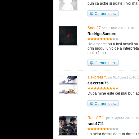
bun ca actor si poate il voi mai
Sorin87
pe 02 Iulie 2011 11:10
Rodrigo Santoro
Un actor ce nu a fost nevoit sa
prin modul unic de a interpreta 
multe filme.
alexcretu75
pe 01 August 2010 
alexcretu75
Dupa mine este cel mai bun act
Radu1711
pe 03 Aprilie 2010 21:
radu1711
un actor destul de bun dar nu p