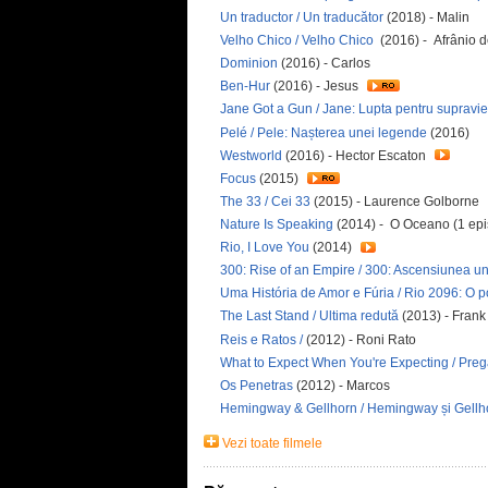
Un traductor / Un traducător
(2018) - Malin
Velho Chico / Velho Chico
(2016) - Afrânio 
Dominion
(2016) - Carlos
Ben-Hur
(2016) - Jesus
Jane Got a Gun / Jane: Lupta pentru supravie
Pelé / Pele: Nașterea unei legende
(2016)
Westworld
(2016) - Hector Escaton
Focus
(2015)
The 33 / Cei 33
(2015) - Laurence Golborne
Nature Is Speaking
(2014) - O Oceano (1 ep
Rio, I Love You
(2014)
300: Rise of an Empire / 300: Ascensiunea un
Uma História de Amor e Fúria / Rio 2096: O po
The Last Stand / Ultima redută
(2013) - Frank
Reis e Ratos /
(2012) - Roni Rato
What to Expect When You're Expecting / Pregă
Os Penetras
(2012) - Marcos
Hemingway & Gellhorn / Hemingway și Gellh
Vezi toate filmele