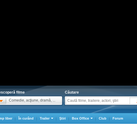
scoperă filme
Căutare
Comedie, acţiune, dramă, ...
mp liber
În curând
Trailer
Ştiri
Box Office
Club
Forum