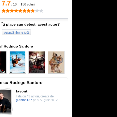
7.7
/
10
156
voturi
Îţi place sau deteşti acest actor?
Adaugă-l într-o listă!
of Rodrigo Santoro
te cu Rodrigo Santoro
favoriti
listă cu 43 actori, creată de
gianina137
pe 9 August 2012