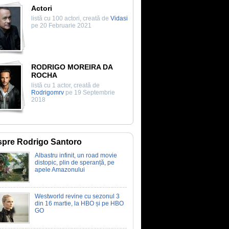
Actori
listă cu 100 actori, creată de
Vidasi
pe 20 Februarie 2021
RODRIGO MOREIRA DA
ROCHA
listă cu 1 actor, creată de
Rodrigomrv
pe 19 Septembrie
2018
pre Rodrigo Santoro
Albastru infinit, un road movie
distopic, plin de speranță, pe
apele Amazonului
Westworld revine cu sezonul 3
din 16 martie, la HBO și pe HBO
GO