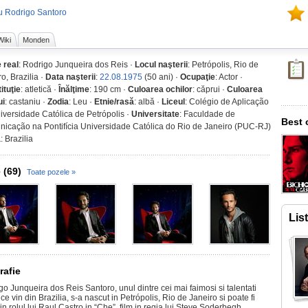
u Rodrigo Santoro
Wiki
Monden
 real
: Rodrigo Junqueira dos Reis ·
Locul naşterii
: Petrópolis, Rio de
o, Brazilia ·
Data naşterii
:
22.08.1975
(50 ani) ·
Ocupaţie
: Actor ·
ituţie
: atletică ·
Înălţime
: 190 cm ·
Culoarea ochilor
: căprui ·
Culoarea
ui
: castaniu ·
Zodia
: Leu ·
Etnie/rasă
: albă ·
Liceul
: Colégio de Aplicação
iversidade Católica de Petrópolis ·
Universitate
: Faculdade de
Best 
icação na Pontifícia Universidade Católica do Rio de Janeiro (PUC-RJ)
a
: Brazilia
 (69)
Toate pozele »
Lis
rafie
o Junqueira dos Reis Santoro, unul dintre cei mai faimosi si talentati
 ce vin din Brazilia, s-a nascut in Petrópolis, Rio de Janeiro si poate fi
in rolul lui Raul Castro in “Che”, film in regia lui Steve Soderbegh.