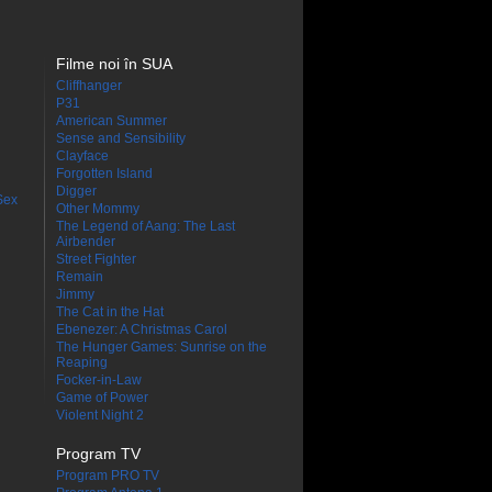
Filme noi în SUA
Cliffhanger
P31
American Summer
Sense and Sensibility
Clayface
Forgotten Island
Digger
Sex
Other Mommy
The Legend of Aang: The Last
Airbender
Street Fighter
Remain
Jimmy
The Cat in the Hat
Ebenezer: A Christmas Carol
The Hunger Games: Sunrise on the
Reaping
Focker-in-Law
Game of Power
Violent Night 2
Program TV
Program PRO TV