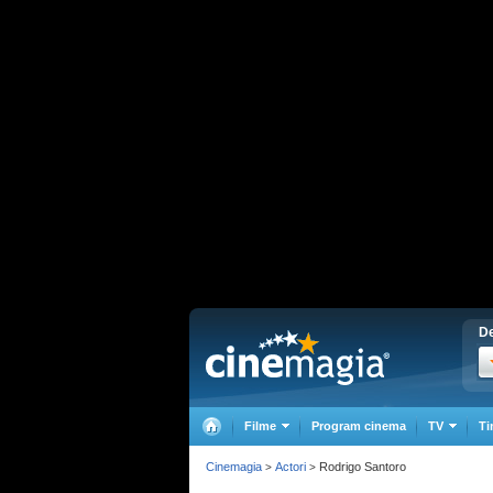
De
Filme
Program cinema
TV
Ti
Cinemagia
Actori
Rodrigo Santoro
>
>