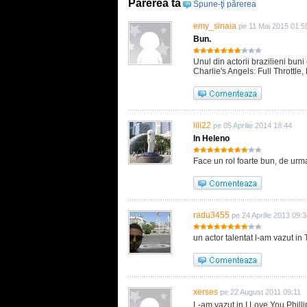
Părerea ta
Spune-ţi părerea
emy_sinaia
pe 11 Mai 2015 01:5
Bun.
Unul din actorii brazilieni buni
Charlie's Angels: Full Throttle
lili22
pe 05 Aprilie 2014 18:44
In Heleno
Face un rol foarte bun, de urma
radu3455
pe 24 Aprilie 2013 09:
un actor talentat l-am vazut in
xerses
pe 22 August 2011 09:11
L-am vazut in I Love You Phill