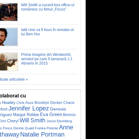
Will Smith a cucerit box office-ul
românesc cu filmul „Focus”
Iată cine va fi Iisus în remake-ul
lui Ben Hur
Prima imagine din Westworld,
serialul pe care îl lansează J.J.
Abrams în 2015
toate articolele »
olaborat cu
a Headey
Brooklyn Decker
Chace
Chris Rock
Jennifer Lopez
Genesis
ford
riguez
Eva Green
Margot Robbie
Benicio
Will Smith
Toro
Cheryl
Jesse Eisenberg
Anne
os Ponce
Dennis Quaid
Franka Potente
thaway
Natalie Portman