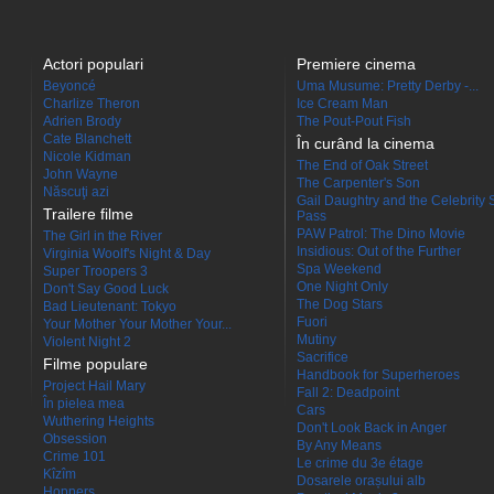
Actori populari
Premiere cinema
Beyoncé
Uma Musume: Pretty Derby -...
Charlize Theron
Ice Cream Man
Adrien Brody
The Pout-Pout Fish
Cate Blanchett
În curând la cinema
Nicole Kidman
The End of Oak Street
John Wayne
The Carpenter's Son
Născuţi azi
Gail Daughtry and the Celebrity 
Trailere filme
Pass
PAW Patrol: The Dino Movie
The Girl in the River
Insidious: Out of the Further
Virginia Woolf's Night & Day
Spa Weekend
Super Troopers 3
One Night Only
Don't Say Good Luck
The Dog Stars
Bad Lieutenant: Tokyo
Fuori
Your Mother Your Mother Your...
Mutiny
Violent Night 2
Sacrifice
Filme populare
Handbook for Superheroes
Project Hail Mary
Fall 2: Deadpoint
În pielea mea
Cars
Wuthering Heights
Don't Look Back in Anger
Obsession
By Any Means
Crime 101
Le crime du 3e étage
Kîzîm
Dosarele orașului alb
Hoppers