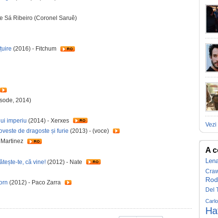
de Sá Ribeiro (Coronel Saruê)
țuire
(2016) - Fitchum
isode, 2014)
ui imperiu
(2014) - Xerxes
Vezi 
veste de dragoste și furie
(2013) - (voce)
 Martinez
A c
Len
tește-te, că vine!
(2012) - Nate
Craw
Rod
orn
(2012) - Paco Zarra
Del 
Carl
Ha