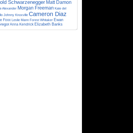
old Schwarzenegger
Matt Damon
Morgan Freeman
e Alexander
Kate del
Cameron Diaz
llo
Johnny Knoxville
Ewan
e Foxx
Leslie Mann
Forest Whitaker
regor
Elizabeth Banks
Anna Kendrick