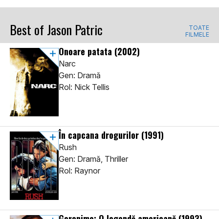
Best of Jason Patric
TOATE
FILMELE
Onoare patata
(2002)
Narc
Gen: Dramă
Rol: Nick Tellis
În capcana drogurilor
(1991)
Rush
Gen: Dramă, Thriller
Rol: Raynor
Geronimo: O legendă americană
(1993)