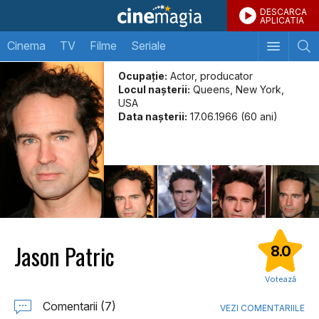
DESCARCA
APLICATIA
Cinema
TV
Filme
Seriale
Ocupație:
Actor, producator
Locul naşterii:
Queens, New York,
USA
Data naşterii:
17.06.1966 (60 ani)
Jason Patric
8.0
Votează
Comentarii (7)
VEZI COMENTARIILE