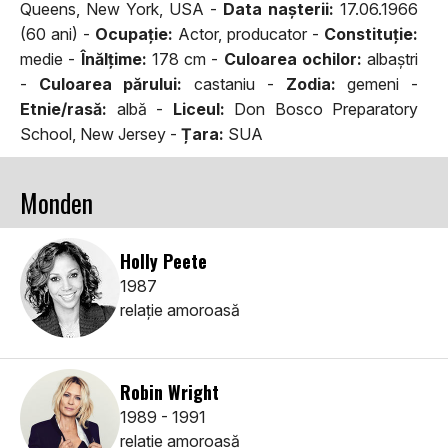
Queens, New York, USA -
Data naşterii:
17.06.1966
(60 ani) -
Ocupaţie:
Actor, producator -
Constituţie:
medie -
Înălţime:
178 cm -
Culoarea ochilor:
albaştri
-
Culoarea părului:
castaniu -
Zodia:
gemeni -
Etnie/rasă:
albă -
Liceul:
Don Bosco Preparatory
School, New Jersey -
Țara:
SUA
Monden
Holly Peete
1987
relaţie amoroasă
Robin Wright
1989 - 1991
relaţie amoroasă