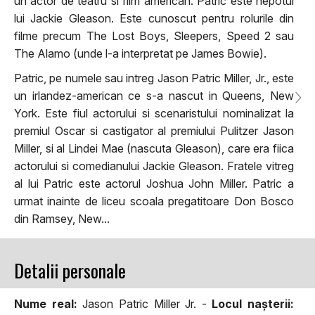
un actor de teatru si film american. Patric este nepotul
lui Jackie Gleason. Este cunoscut pentru rolurile din
filme precum The Lost Boys, Sleepers, Speed 2 sau
The Alamo (unde l-a interpretat pe James Bowie).
Patric, pe numele sau intreg Jason Patric Miller, Jr., este
un irlandez-american ce s-a nascut in Queens, New
York. Este fiul actorului si scenaristului nominalizat la
premiul Oscar si castigator al premiului Pulitzer Jason
Miller, si al Lindei Mae (nascuta Gleason), care era fiica
actorului si comedianului Jackie Gleason. Fratele vitreg
al lui Patric este actorul Joshua John Miller. Patric a
urmat inainte de liceu scoala pregatitoare Don Bosco
din Ramsey, New...
Detalii personale
Nume real:
Jason Patric Miller Jr. -
Locul naşterii: