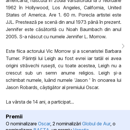
americană, născută în zodia vărsătorului la 5 februarie
1962 în Hollywood, Los Angeles, California, United
States of America. Are 1. 60 m. Porecla artistei este
JJL. Prestează pe scenă din anul 1973 până în prezent.
Jennifer este căsătorită cu Noah Baumbach din anul
2005. S-a născut cu numele Jennifer L. Morrow.
Este fiica actorului Vic Morrow și a scenaristei Barbara
Turner. Părinții lui Leigh au fost evrei iar tatăl ei avea
origini străvechi rusești, cu toate acestea, Leigh nu a
crescut sub un semn anume religios. Leigh și-a
schimbat numele, luând numele 'Jason ' în onoarea lui
Jason Robards, câștigător al premiului Oscar.
La vârsta de 14 ani, a participat...
Premii
O nominalizare
Oscar
, 2 nominalizări
Globul de Aur
, o
nominalizare
BAFTA
, un premiu
Venetia