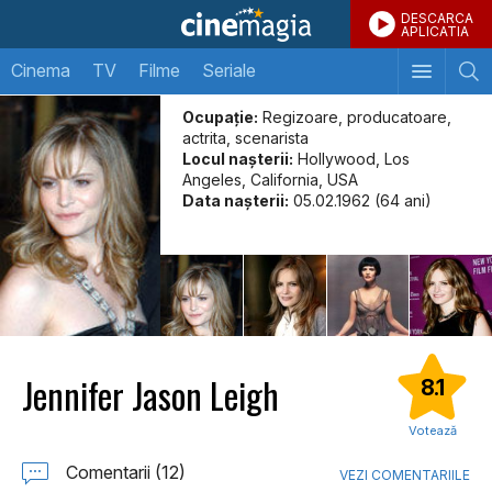
DESCARCA
APLICATIA
Cinema
TV
Filme
Seriale
Ocupație:
Regizoare, producatoare,
actrita, scenarista
Locul naşterii:
Hollywood, Los
Angeles, California, USA
Data naşterii:
05.02.1962 (64 ani)
Jennifer Jason Leigh
8.1
Votează
Comentarii (12)
VEZI COMENTARIILE