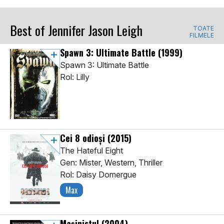
Best of Jennifer Jason Leigh
TOATE
FILMELE
Spawn 3: Ultimate Battle
(1999)
Spawn 3: Ultimate Battle
Rol: Lilly
Cei 8 odioși
(2015)
The Hateful Eight
Gen: Mister, Western, Thriller
Rol: Daisy Domergue
Max
Mașinistul
(2004)