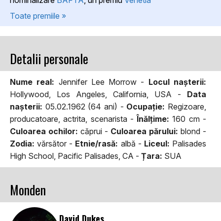
Toate premiile »
Detalii personale
Nume real:
Jennifer Lee Morrow -
Locul naşterii:
Hollywood, Los Angeles, California, USA -
Data
naşterii:
05.02.1962 (64 ani) -
Ocupaţie:
Regizoare,
producatoare, actrita, scenarista -
Înălţime:
160 cm -
Culoarea ochilor:
căprui -
Culoarea părului:
blond -
Zodia:
vărsător -
Etnie/rasă:
albă -
Liceul:
Palisades
High School, Pacific Palisades, CA -
Țara:
SUA
Monden
David Dukes