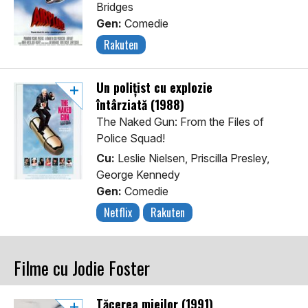
Bridges
Gen:
Comedie
Rakuten
Un polițist cu explozie
întârziată (1988)
The Naked Gun: From the Files of
Police Squad!
Cu:
Leslie Nielsen, Priscilla Presley,
George Kennedy
Gen:
Comedie
Netflix
Rakuten
Filme cu Jodie Foster
Tăcerea mieilor (1991)