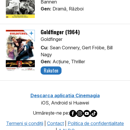
Bannen
Gen:
Dramă, Război
Goldfinger (1964)
Goldfinger
Cu:
Sean Connery, Gert Fröbe, Bill
Nagy
Gen:
Acţiune, Thriller
Rakuten
Descarca aplicatia Cinemagia
iOS, Android si Huawei
Urmăreşte-ne pe:
Termeni şi condiţii
|
Contact
|
Politica de confidentialitate