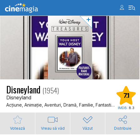
Disneyland
(1954)
7.1
Disneyland
Acţiune, Animaţie, Aventuri, Dramă, Familie, Fantastic, Western
IMDB:
8.3
Votează
Vreau să văd
Văzut
Distribuie