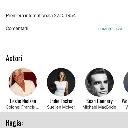
Premiera internațională 27.10.1954
Comentarii
COMENTEAZA
Actori
Leslie Nielsen
Jodie Foster
Sean Connery
Wo
Colonel Francis Marion (9 episodes, 1959-1967)
Suellen McIver
Michael MacBride
W
Regia: