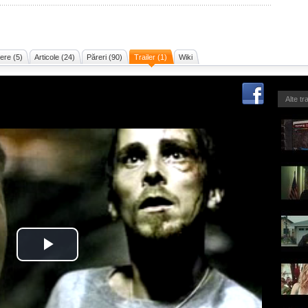
ere (5)
Articole (24)
Păreri (90)
Trailer (1)
Wiki
Alte tr