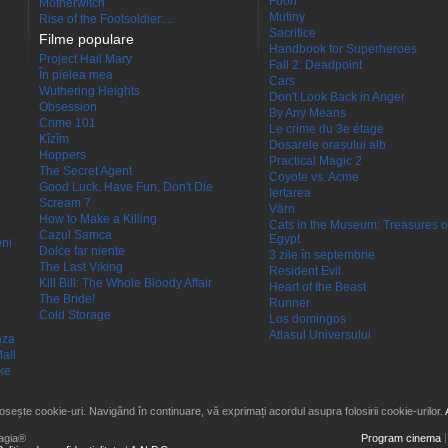
Fuori
Motherwitch
Mutiny
Rise of the Footsoldier:...
Sacrifice
Filme populare
Handbook for Superheroes
Project Hail Mary
Fall 2: Deadpoint
În pielea mea
Cars
Wuthering Heights
Don't Look Back in Anger
Obsession
By Any Means
Crime 101
Le crime du 3e étage
Kîzîm
Dosarele orașului alb
Hoppers
Practical Magic 2
The Secret Agent
Coyote vs. Acme
Good Luck, Have Fun, Don't Die
Iertarea
Scream 7
Värn
How to Make a Killing
Cats in the Museum: Treasures o
Cazul Samca
Egypt
eni
Dolce far niente
3 zile în septembrie
The Last Viking
Resident Evil
Kill Bill: The Whole Bloody Affair
Heart of the Beast
The Bride!
Runner
Cold Storage
Los domingos
Atlasul Universului
aza
all
ke
losește cookie-uri. Navigând în continuare, vă exprimați acordul asupra folosirii cookie-urilor.
agia®
Program cinema