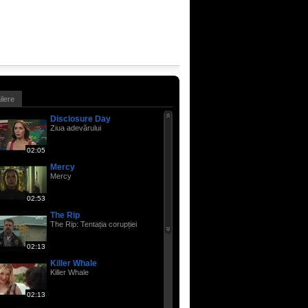
ailere
Disclosure Day
Ziua adevărului
02:05
Mercy
Mercy
02:53
The Rip
The Rip: Tentația corupției
02:13
Killer Whale
Killer Whale
02:13