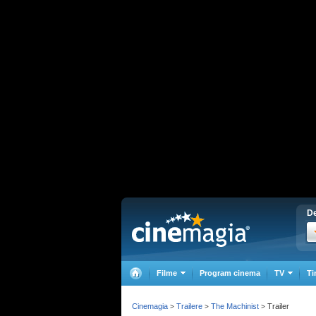
De
Filme
Program cinema
TV
Ti
Cinemagia
Trailere
The Machinist
Trailer
>
>
>