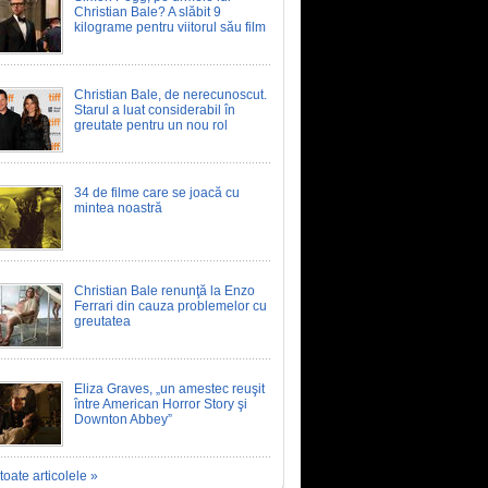
Christian Bale? A slăbit 9
kilograme pentru viitorul său film
Christian Bale, de nerecunoscut.
Starul a luat considerabil în
greutate pentru un nou rol
34 de filme care se joacă cu
mintea noastră
Christian Bale renunţă la Enzo
Ferrari din cauza problemelor cu
greutatea
Eliza Graves, „un amestec reuşit
între American Horror Story şi
Downton Abbey”
toate articolele »