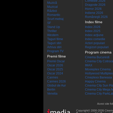
Comedie 2026
Muzică
Dragoste 2026
Muzical
Horror 2026
Război
Indiene 2026
Romantic
Româneşti 2026
Scurt metraj
Index filme
SF
Stand Up
Index 2026
Thriller
Index 2025
Western
Index acţiune
Taguri filme
Index comedie
Taguri stiri
Actori populari
Arhiva stiri
Regizori populari
Program TV
Program cinema
Premii filme
Cinema Bucuresti
Premii Oscar
Cinema City Cotroc
Oscar 2026
IMAX
Oscar 2025
Movieplex Cinema
Oscar 2024
Hollywood Multiplex
Cannes
Cineplexx Baneasa
Cannes 2026
Happy Cinema
Globul de Aur
Cinema City Sun Pl
Berlin
Cinema City Mega M
Venetia
Cinema City ParkLa
Acest site fo
Copyright© 2000-2026 Cinem