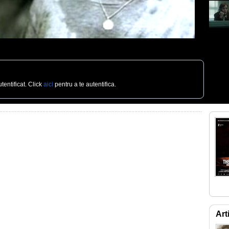
tentificat. Click
aici
pentru a te autentifica.
Art