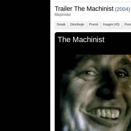
Trailer
The Machinist
(2004)
Mașinistul
Detalii
Distribuţie
Premii
Imagini (43)
Post
The Machinist