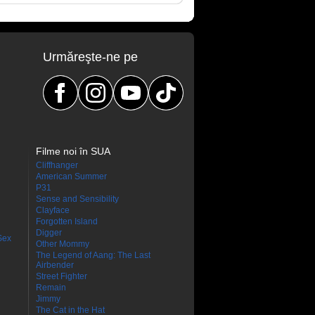
Urmăreşte-ne pe
Filme noi în SUA
Cliffhanger
American Summer
P31
Sense and Sensibility
Clayface
Forgotten Island
Digger
Sex
Other Mommy
The Legend of Aang: The Last
Airbender
Street Fighter
Remain
Jimmy
The Cat in the Hat