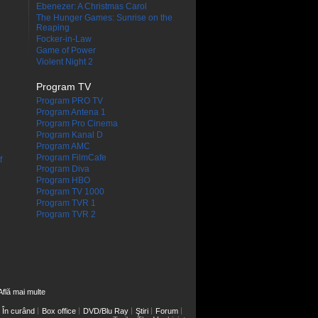
Ebenezer: A Christmas Carol
The Hunger Games: Sunrise on the
Reaping
Focker-in-Law
Game of Power
Violent Night 2
Program TV
Program PRO TV
Program Antena 1
Program Pro Cinema
Program Kanal D
Program AMC
Program FilmCafe
f
Program Diva
Program HBO
Program TV 1000
Program TVR 1
Program TVR 2
Află mai multe
În curând
Box office
DVD/Blu Ray
Ştiri
Forum