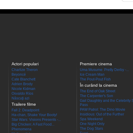
Actori populari
Premiere cinema
Charlize Theron
Uma Musume: Pretty Derby -...
Beyoncé
Ice Cream Man
Cate Blanchett
The Pout-Pout Fish
Adrien Brody
În curând la cinema
Nicole Kidman
The End of Oak Street
Osvaldo Ríos
The Carpenter's Son
Născuţi azi
Gail Daughtry and the Celebrity 
Trailere filme
Pass
PAW Patrol: The Dino Movie
Fall 2: Deadpoint
Insidious: Out of the Further
Ha-chan, Shake Your Booty!
Spa Weekend
Star Wars: Visions Presents -...
One Night Only
Big Chicken: A Fast Food...
The Dog Stars
Phenomena