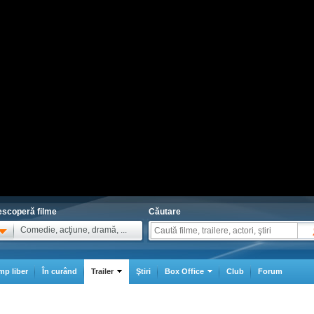
scoperă filme
Căutare
Comedie, acţiune, dramă, ...
mp liber
În curând
Trailer
Ştiri
Box Office
Club
Forum