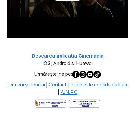
Descarca aplicatia Cinemagia
iOS, Android si Huawei
Urmăreşte-ne pe:
Termeni şi condiţii
|
Contact
|
Politica de confidentialitate
|
A.N.P.C