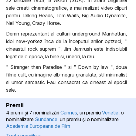
22 ianuarie 1953, la Akron (SUA). În afara originalei
sale creatii cinematografice, a mai realizat video clipuri
pentru Talking Heads, Tom Waits, Big Audio Dynamite,
Neil Young, Crazy Horse.
Demn reprezentant al culturii underground Manhattan,
idol new-yorkez înca de la începutul anilor optzeci, "
cineastul rock suprem ", Jim Jamrush este indisolubil
legat de o epoca, la bine si, uneori, la rau.
" Stranger than Paradise " si " Down by law ", doua
filme cult, cu imagine alb-negru granulata, stil minimalist
si umor sarcastic l-au consacrat ca cineast al epocii
sale.
Premii
4 premii şi 7 nominalizări
Cannes
, un premiu
Venetia
, o
nominalizare
Sundance
, un premiu şi o nominalizare
Academia Europeana de Film
Toate premiile »