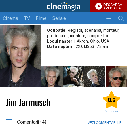
DESCARCA
APLICATIA
Cinema
TV
Filme
Seriale
Ocupație:
Regizor, scenarist, monteur,
producator, monteur, compozitor
Locul naşterii:
Akron, Ohio, USA
Data naşterii:
22.01.1953 (73 ani)
Jim Jarmusch
8.2
Votează
Comentarii (4)
VEZI COMENTARIILE