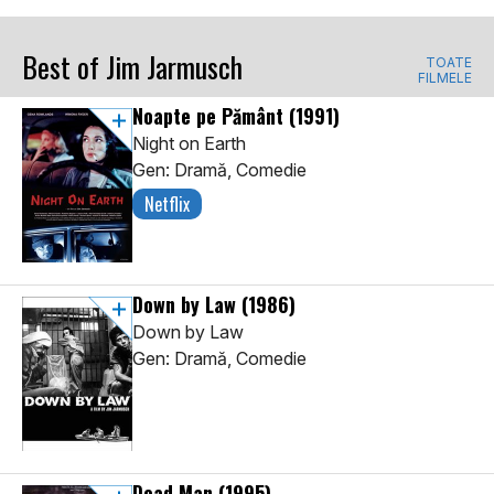
Best of Jim Jarmusch
TOATE
FILMELE
Noapte pe Pământ
(1991)
Night on Earth
Gen: Dramă, Comedie
Netflix
Down by Law
(1986)
Down by Law
Gen: Dramă, Comedie
Dead Man
(1995)