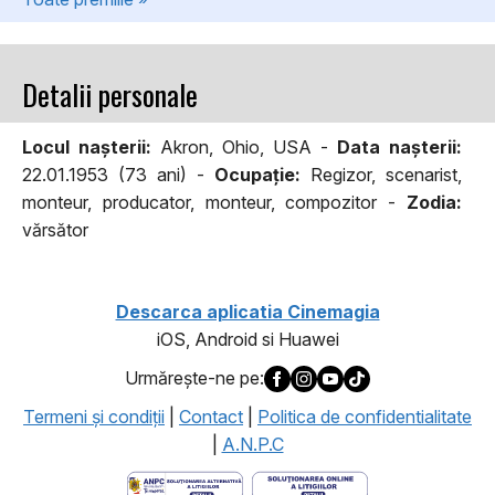
Detalii personale
Locul naşterii:
Akron, Ohio, USA -
Data naşterii:
22.01.1953 (73 ani) -
Ocupaţie:
Regizor, scenarist,
monteur, producator, monteur, compozitor -
Zodia:
vărsător
Descarca aplicatia Cinemagia
iOS, Android si Huawei
Urmăreşte-ne pe:
Termeni şi condiţii
|
Contact
|
Politica de confidentialitate
|
A.N.P.C