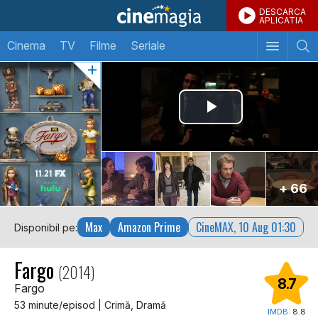
DESCARCA
APLICATIA
Cinema
TV
Filme
Seriale
+ 66
Max
Amazon Prime
CineMAX, 10 Aug 01:30
Disponibil pe:
Fargo
(2014)
8.7
Fargo
53 minute/episod | Crimă, Dramă
IMDB:
8.8