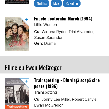
Netflix
Max
Rakuten
Fiicele doctorului March (1994)
Little Women
Cu:
Winona Ryder, Trini Alvarado,
Susan Sarandon
Gen:
Dramă
Filme cu Ewan McGregor
Trainspotting - Din viață scapă cine
poate (1996)
Trainspotting
Cu:
Jonny Lee Miller, Robert Carlyle,
Ewan McGregor