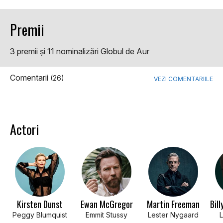
Premii
3 premii şi 11 nominalizări Globul de Aur
Comentarii
(26)
VEZI COMENTARIILE
Actori
Kirsten Dunst
Ewan McGregor
Martin Freeman
Peggy Blumquist
Emmit Stussy
Lester Nygaard