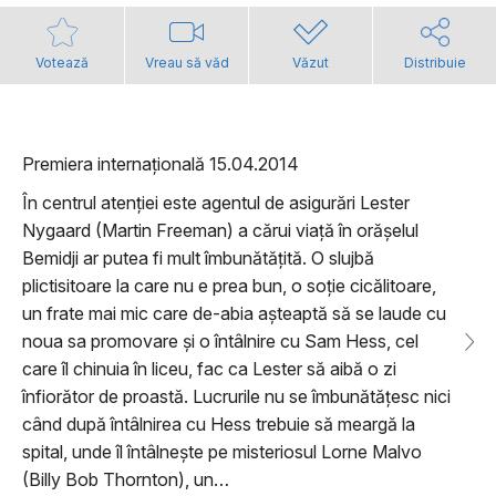
Votează
Vreau să văd
Văzut
Distribuie
Premiera internațională 15.04.2014
În centrul atenției este agentul de asigurări Lester
Nygaard (Martin Freeman) a cărui viață în orășelul
Bemidji ar putea fi mult îmbunătățită. O slujbă
plictisitoare la care nu e prea bun, o soție cicălitoare,
un frate mai mic care de-abia așteaptă să se laude cu
noua sa promovare și o întâlnire cu Sam Hess, cel
care îl chinuia în liceu, fac ca Lester să aibă o zi
înfiorător de proastă. Lucrurile nu se îmbunătățesc nici
când după întâlnirea cu Hess trebuie să meargă la
spital, unde îl întâlnește pe misteriosul Lorne Malvo
(Billy Bob Thornton), un…