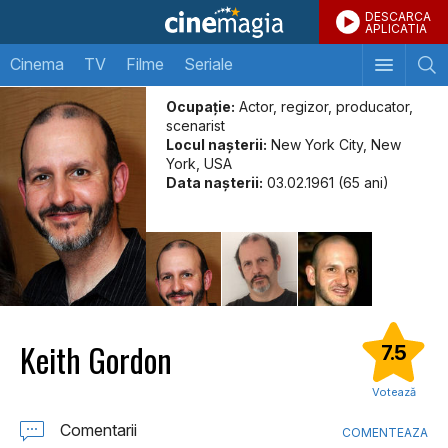
DESCARCA
APLICATIA
Cinema
TV
Filme
Seriale
Ocupație:
Actor, regizor, producator,
scenarist
Locul naşterii:
New York City, New
York, USA
Data naşterii:
03.02.1961 (65 ani)
Keith Gordon
7.5
Votează
Comentarii
COMENTEAZA