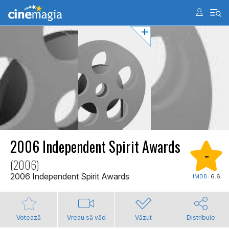
2006 Independent Spirit Awards
-
(2006)
2006 Independent Spirit Awards
IMDB:
6.6
Votează
Vreau să văd
Văzut
Distribuie