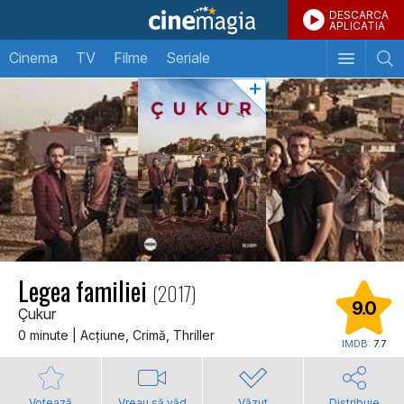
DESCARCA
APLICATIA
Cinema
TV
Filme
Seriale
Legea familiei
(2017)
9.0
Çukur
0 minute | Acţiune, Crimă, Thriller
IMDB:
7.7
Votează
Vreau să văd
Văzut
Distribuie