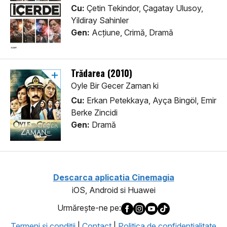
Cu:
Çetin Tekindor, Çagatay Ulusoy,
Yildiray Sahinler
Gen:
Acţiune, Crimă, Dramă
Trădarea (2010)
Oyle Bir Gecer Zaman ki
Cu:
Erkan Petekkaya, Ayça Bingöl, Emir
Berke Zincidi
Gen:
Dramă
Descarca aplicatia Cinemagia
iOS, Android si Huawei
Urmăreşte-ne pe:
Termeni şi condiţii
|
Contact
|
Politica de confidentialitate