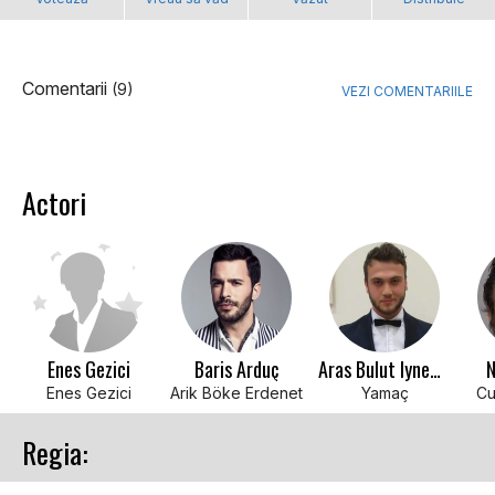
Comentarii
(9)
VEZI COMENTARIILE
Actori
Enes Gezici
Baris Arduç
Aras Bulut Iynemli
N
Enes Gezici
Arik Böke Erdenet
Yamaç
Cu
Regia: