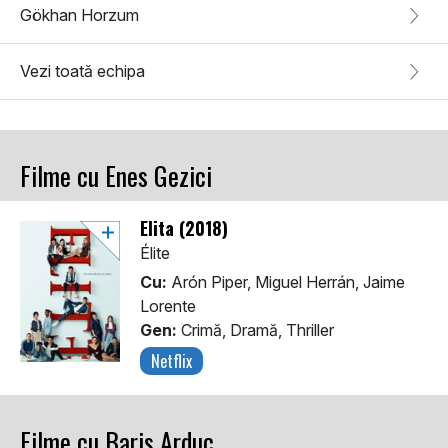
Gökhan Horzum
Vezi toată echipa
Filme cu Enes Gezici
Elita (2018)
Élite
Cu:
Arón Piper, Miguel Herrán, Jaime
Lorente
Gen:
Crimă, Dramă, Thriller
Netflix
Filme cu Baris Arduç