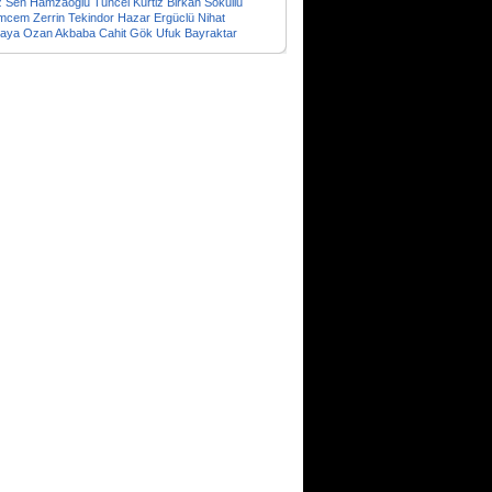
z Sen Hamzaoglu
Tuncel Kurtiz
Birkan Sokullu
emcem
Zerrin Tekindor
Hazar Ergüclü
Nihat
kaya
Ozan Akbaba
Cahit Gök
Ufuk Bayraktar