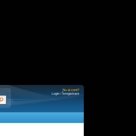
Nu ai cont?
Login / Înregistrare