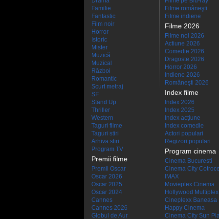
Dramă
Filme pe Blu-ray
Familie
Filme româneşti
Fantastic
Filme indiene
Film noir
Filme 2026
Horror
Filme noi 2026
Istoric
Actiune 2026
Mister
Comedie 2026
Muzică
Dragoste 2026
Muzical
Horror 2026
Război
Indiene 2026
Romantic
Româneşti 2026
Scurt metraj
Index filme
SF
Stand Up
Index 2026
Thriller
Index 2025
Western
Index acţiune
Taguri filme
Index comedie
Taguri stiri
Actori populari
Arhiva stiri
Regizori populari
Program TV
Program cinema
Premii filme
Cinema Bucuresti
Premii Oscar
Cinema City Cotroc
Oscar 2026
IMAX
Oscar 2025
Movieplex Cinema
Oscar 2024
Hollywood Multiplex
Cannes
Cineplexx Baneasa
Cannes 2026
Happy Cinema
Globul de Aur
Cinema City Sun Pl