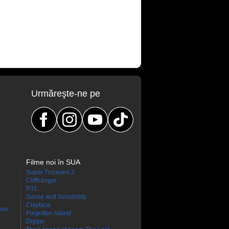
Urmăreşte-ne pe
Filme noi în SUA
Super Troopers 3
Cliffhanger
P31
Sense and Sensibility
Clayface
Sex
Forgotten Island
Digger