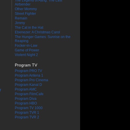
The Legend of Aang: The Last
Airbender
Other Mommy
Street Fighter
Remain
Jimmy
The Cat in the Hat
Ebenezer: A Christmas Carol
The Hunger Games: Sunrise on the
Reaping
Focker-in-Law
Game of Power
Violent Night 2
Program TV
Program PRO TV
Program Antena 1
Program Pro Cinema
Program Kanal D
Program AMC
f
Program FilmCafe
Program Diva
Program HBO
Program TV 1000
Program TVR 1
Program TVR 2