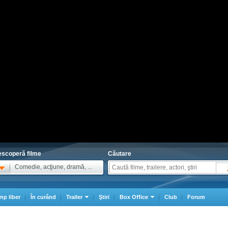
scoperă filme
Căutare
Comedie, acţiune, dramă, ...
mp liber
În curând
Trailer
Ştiri
Box Office
Club
Forum