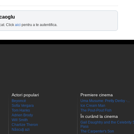
ocaoglu
cat. Click
aici
pentru a te autentifica.
Actori populari
Premiere cinema
Beyoncé
Uma Musume: Pretty Derby -...
Sofía Vergara
Ice Cream Man
Tom Hanks
The Pout-Pout Fish
Adrien Brody
În curând la cinema
Will Smith
Gail Daughtry and the Celebrity 
Charlize Theron
Pass
Născuţi azi
The Carpenter's Son