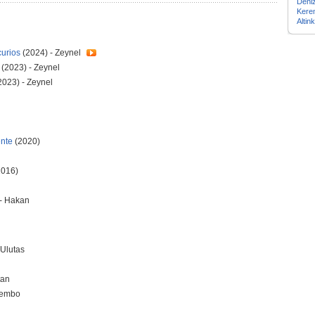
Deni
Ker
Altin
curios
(2024) - Zeynel
(2023) - Zeynel
2023) - Zeynel
ente
(2020)
2016)
 - Hakan
 Ulutas
tan
Pembo