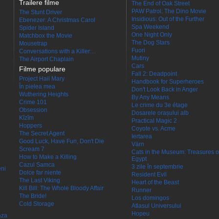
Trailere filme
The End of Oak Street
PAW Patrol: The Dino Movie
The Stunt Driver
Insidious: Out of the Further
Ebenezer: A Christmas Carol
Spa Weekend
Spider Island
One Night Only
Matchbox the Movie
The Dog Stars
Mousetrap
Fuori
Conversations with a Killer:...
Mutiny
The Airport Chaplain
Cars
Filme populare
Fall 2: Deadpoint
Project Hail Mary
Handbook for Superheroes
În pielea mea
Don't Look Back in Anger
Wuthering Heights
By Any Means
Crime 101
Le crime du 3e étage
Obsession
Dosarele orașului alb
Kîzîm
Practical Magic 2
Hoppers
Coyote vs. Acme
The Secret Agent
Iertarea
Good Luck, Have Fun, Don't Die
Värn
Scream 7
Cats in the Museum: Treasures o
How to Make a Killing
Egypt
Cazul Samca
3 zile în septembrie
eni
Dolce far niente
Resident Evil
The Last Viking
Heart of the Beast
Kill Bill: The Whole Bloody Affair
Runner
The Bride!
Los domingos
Cold Storage
Atlasul Universului
Hopeu
aza