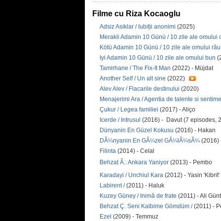
Filme cu Riza Kocaoglu
Adsiz Asiklar / Iubiții anonimi
(2025)
Merakli Adamin 10 Günü / 10 zile ale omului 
Kötü Adamin 10 Günü / 10 zile ale omului rău
Iyi Adamin 10 Günü / 10 zile ale omului bun
(
Tamirhane / The Fix-It Man
(2022) - Müjdat
Another Self / Un alt sine
(2022)
Alev Alev / Flacarile destinului
(2020)
Menajerimi Ara / Agentia de talente si sentim
Çukur / Legea familiei
(2017) - Aliço
Icerde / Intrusul
(2016) - Davut (7 episodes, 
Dünyanin En Güzel Kokusu
(2016) - Hakan
DÃ¼nyanin En GÃ¼zel GÃ¼lÃ¼sÃ¼
(2016)
Filinta
(2014) - Celal
Behzat Ã.: Ankara Yaniyor
(2013) - Pembo
Karadayi / Unchiul Kara
(2012) - Yasin 'Kibrit'
Labirent /
(2011) - Haluk
Kuzey Güney / Inimă de frate
(2011) - Ali Gün
Behzat Ç. Seni Kalbime Gömdüm /
(2011) - 
Ezel
(2009) - Temmuz