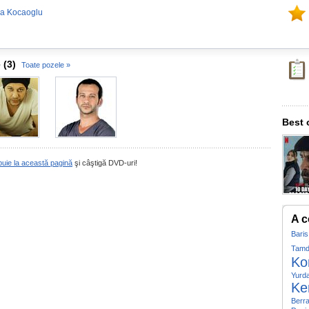
za Kocaoglu
 (3)
Toate pozele »
Best 
buie la această pagină
şi câştigă DVD-uri!
A c
Baris
Tamd
Ko
Yurd
Ke
Berr