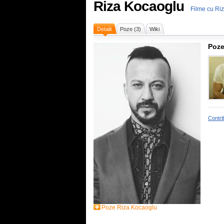
Riza Kocaoglu
Filme cu Ri
Detalii
Poze (3)
Wiki
Poze
Contri
Poze Riza Kocaoglu