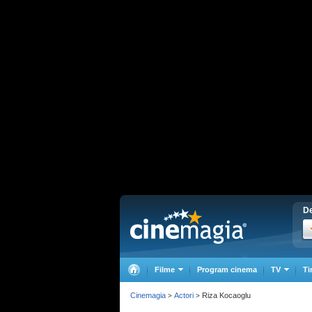
De
Filme
Program cinema
TV
Ti
Cinemagia
Actori
Riza Kocaoglu
>
>