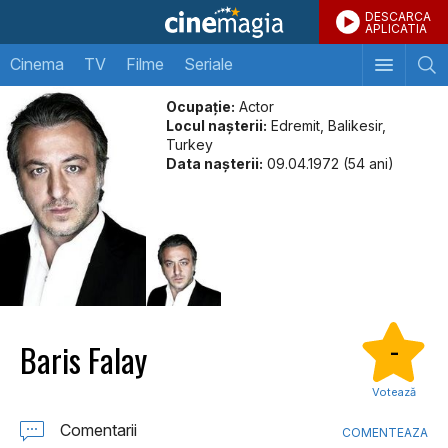
DESCARCA
APLICATIA
Cinema
TV
Filme
Seriale
Ocupație:
Actor
Locul naşterii:
Edremit, Balikesir,
Turkey
Data naşterii:
09.04.1972 (54 ani)
Baris Falay
-
Votează
Comentarii
COMENTEAZA