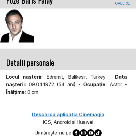
Poze Baris Falay
GALERIE
Detalii personale
Locul naşterii:
Edremit, Balikesir, Turkey -
Data
naşterii:
09.04.1972 (54 ani) -
Ocupaţie:
Actor -
Înălţime:
0 cm
Descarca aplicatia Cinemagia
iOS, Android si Huawei
Urmăreşte-ne pe: