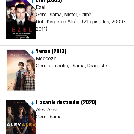
Ezel
Gen: Dramă, Mister, Crimă
Rol: Kerpeten Ali / ... (71 episodes, 2009-
2011)
Yaman
(2013)
Medcezir
Gen: Romantic, Dramă, Dragoste
Flacarile destinului
(2020)
Alev Alev
Gen: Dramă