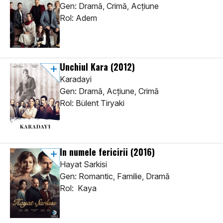
Gen: Dramă, Crimă, Acţiune
Rol: Adem
Unchiul Kara
(2012)
Karadayi
Gen: Dramă, Acţiune, Crimă
Rol: Bülent Tiryaki
In numele fericirii
(2016)
Hayat Sarkisi
Gen: Romantic, Familie, Dramă
Rol: Kaya