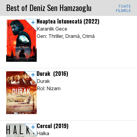
Best of Deniz Sen Hamzaoglu
TOATE
FILMELE
Noaptea întunecată
(2022)
Karanlik Gece
Gen: Thriller, Dramă, Crimă
Durak
(2016)
Durak
Rol: Nizam
Cercul
(2019)
Halka