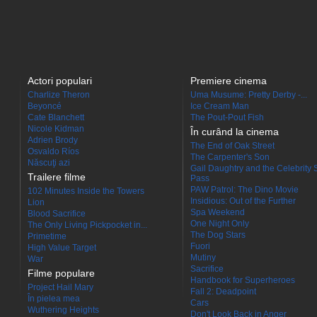
Actori populari
Premiere cinema
Charlize Theron
Uma Musume: Pretty Derby -...
Beyoncé
Ice Cream Man
Cate Blanchett
The Pout-Pout Fish
Nicole Kidman
În curând la cinema
Adrien Brody
The End of Oak Street
Osvaldo Ríos
The Carpenter's Son
Născuţi azi
Gail Daughtry and the Celebrity 
Trailere filme
Pass
PAW Patrol: The Dino Movie
102 Minutes Inside the Towers
Insidious: Out of the Further
Lion
Spa Weekend
Blood Sacrifice
One Night Only
The Only Living Pickpocket in...
The Dog Stars
Primetime
Fuori
High Value Target
Mutiny
War
Sacrifice
Filme populare
Handbook for Superheroes
Project Hail Mary
Fall 2: Deadpoint
În pielea mea
Cars
Wuthering Heights
Don't Look Back in Anger