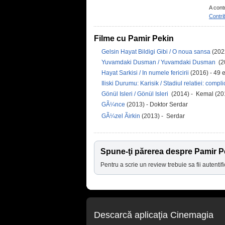
A cont
Contri
Filme cu Pamir Pekin
Gelsin Hayat Bildigi Gibi / O noua sansa
(202
Yuvamdaki Dusman / Yuvamdaki Dusman
(2
Hayat Sarkisi / In numele fericirii
(2016) - 49 
Iliski Durumu: Karisik / Stadiul relatiei: compli
Gönül Isleri / Gönül Isleri
(2014) - Kemal (20
GÃ¼nce
(2013) - Doktor Serdar
GÃ¼zel Ãirkin
(2013) - Serdar
Spune-ţi părerea despre Pamir P
Pentru a scrie un review trebuie sa fii autentifi
Descarcă aplicaţia Cinemagia