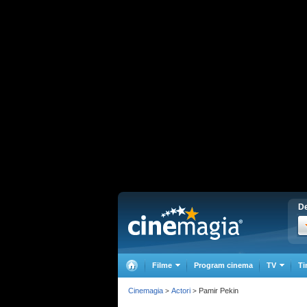
De
Filme
Program cinema
TV
Ti
Cinemagia
Actori
Pamir Pekin
>
>