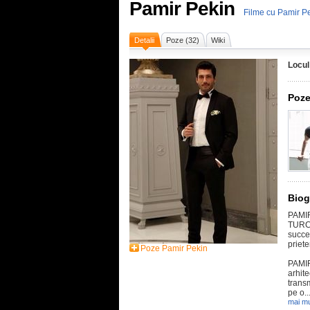
Pamir Pekin
Filme cu Pamir P
Detalii
Poze (32)
Wiki
Locul
Poze
Biog
PAMIR
TURCI
succ
priet
Poze Pamir Pekin
PAMIR
arhit
trans
pe o..
mai mu