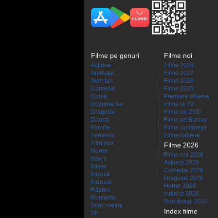
Filme pe genuri
Filme noi
Acţiune
Filme 2028
Animaţie
Filme 2027
Aventuri
Filme 2026
Comedie
Filme 2025
Crimă
Premiere cinema
Documentar
Filme la TV
Dragoste
Filme pe DVD
Dramă
Filme pe Blu-ray
Familie
Filme româneşti
Fantastic
Filme indiene
Film noir
Filme 2026
Horror
Filme noi 2026
Istoric
Actiune 2026
Mister
Comedie 2026
Muzică
Dragoste 2026
Muzical
Horror 2026
Război
Indiene 2026
Romantic
Româneşti 2026
Scurt metraj
Index filme
SF