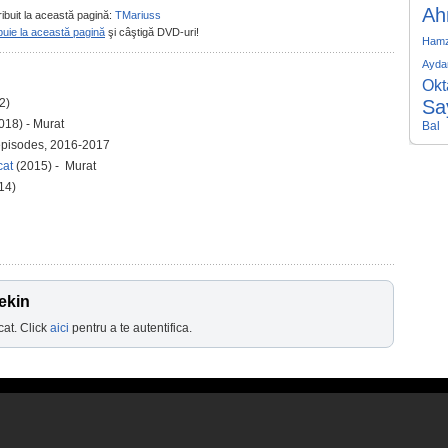
Ah
ribuit la această pagină:
TMariuss
buie la această pagină
şi câştigă DVD-uri!
Hamz
Ayda
Okt
2)
Sa
018) - Murat
Bal
episodes, 2016-2017
cat
(2015) - Murat
14)
ekin
cat. Click
aici
pentru a te autentifica.