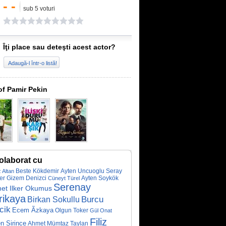
- -
sub 5 voturi
Îţi place sau deteşti acest actor?
Adaugă-l într-o listă!
of Pamir Pekin
olaborat cu
Beste Kökdemir
Ayten Uncuoglu
Seray
 Altan
er
Gizem Denizci
Ayten Soykök
Cüneyt Türel
Serenay
et Ilker Okumus
rikaya
Burcu
Birkan Sokullu
icik
Ecem Ãzkaya
Olgun Toker
Gül Onat
Filiz
n Sirince
Ahmet Mümtaz Taylan