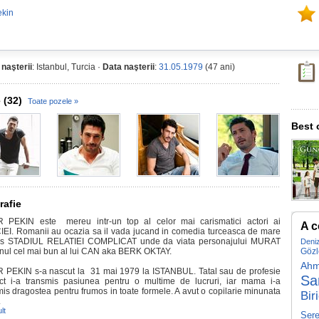
ekin
 naşterii
: Istanbul, Turcia ·
Data naşterii
:
31.05.1979
(47 ani)
 (32)
Toate pozele »
Best 
rafie
 PEKIN este mereu intr-un top al celor mai carismatici actori ai
A c
EI. Romanii au ocazia sa il vada jucand in comedia turceasca de mare
es STADIUL RELATIEI COMPLICAT unde da viata personajului MURAT
Deniz
enul cel mai bun al lui CAN aka BERK OKTAY.
Gözl
Ahm
 PEKIN s-a nascut la 31 mai 1979 la ISTANBUL. Tatal sau de profesie
Sa
ect i-a transmis pasiunea pentru o multime de lucruri, iar mama i-a
mis dragostea pentru frumos in toate formele. A avut o copilarie minunata
Bir
.
lt
Sere