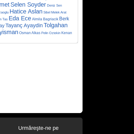
met
Selen Soyder
Deniz Sen
Hatice Aslan
aoglu
Sibel Melek Arat
Eda Ece
Berk
Almila Bagriacik
n Tas
Tolgahan
Tayanç Ayaydin
ay
yisman
Osman Alkas
Kenan
Pelin Oztekin
Urmăreşte-ne pe