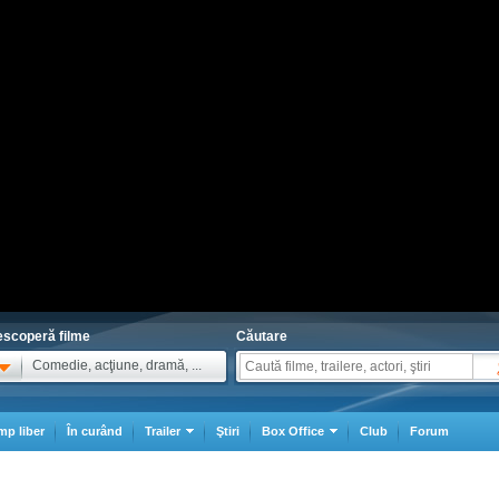
scoperă filme
Căutare
Comedie, acţiune, dramă, ...
mp liber
În curând
Trailer
Ştiri
Box Office
Club
Forum