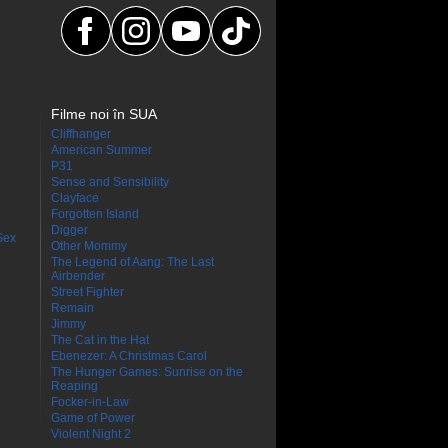
Filme noi în SUA
Cliffhanger
American Summer
P31
Sense and Sensibility
Clayface
Forgotten Island
Digger
Sex
Other Mommy
The Legend of Aang: The Last
Airbender
Street Fighter
Remain
Jimmy
The Cat in the Hat
Ebenezer: A Christmas Carol
The Hunger Games: Sunrise on the
Reaping
Focker-in-Law
Game of Power
Violent Night 2