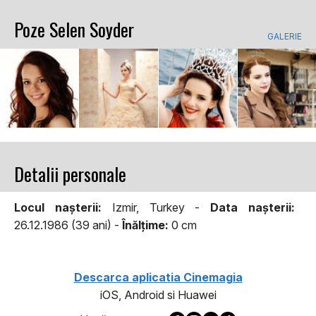
Poze Selen Soyder
GALERIE
Detalii personale
Locul naşterii:
Izmir, Turkey -
Data naşterii:
26.12.1986 (39 ani) -
Înălţime:
0 cm
Descarca aplicatia Cinemagia
iOS, Android si Huawei