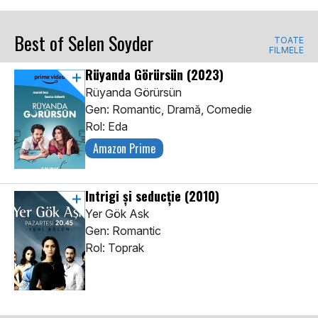
Best of Selen Soyder
TOATE
FILMELE
Rüyanda Görürsün
(2023)
Rüyanda Görürsün
Gen: Romantic, Dramă, Comedie
Rol: Eda
Amazon Prime
Intrigi și seducție
(2010)
Yer Gök Ask
Gen: Romantic
Rol: Toprak