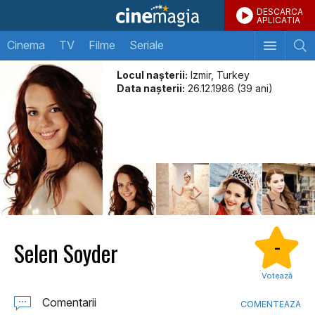
DESCARCA
APLICATIA
Cinema
TV
Filme
Seriale
Locul naşterii:
Izmir, Turkey
Data naşterii:
26.12.1986 (39 ani)
Selen Soyder
-
Votează
Comentarii
COMENTEAZA