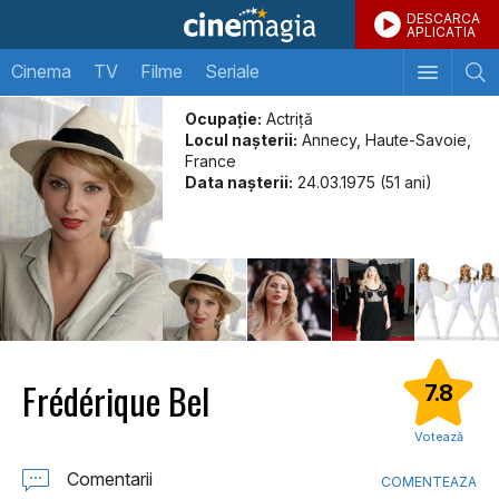
DESCARCA
APLICATIA
Cinema
TV
Filme
Seriale
Ocupație:
Actriţă
Locul naşterii:
Annecy, Haute-Savoie,
France
Data naşterii:
24.03.1975 (51 ani)
Frédérique Bel
7.8
Votează
Comentarii
COMENTEAZA