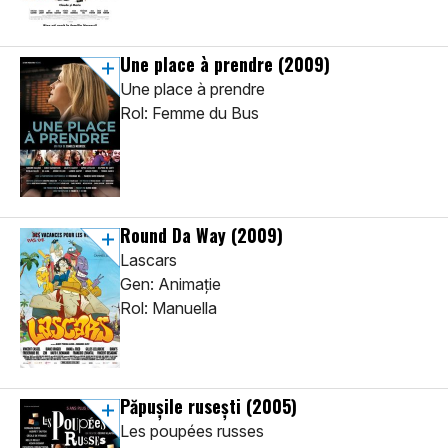
Une place à prendre
(2009)
Une place à prendre
Rol: Femme du Bus
Round Da Way
(2009)
Lascars
Gen: Animaţie
Rol: Manuella
Păpușile rusești
(2005)
Les poupées russes