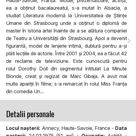
Haute-Savoie, Franța. Model, prezentatoare, actriță,
ea a obținut bacalaureatul, s-a mutat în Alsacia, a
studiat Literatura modernă la Universitatea de Științe
Umane din Strasbourg unde a obținut o diplomă de
master în istoria artei înainte de a se alătura companiei
de Teatru a Universității din Strasbourg. Apoi a devenit
figurantă, model de lenjerie intimă, dublură pentru a-și
plăti lecțiile de actorie. Între 2001 și 2004, ea a făcut 42
de reclame de televiziune. Este cunoscută pentru
rolul Dorothy Doll din segmentul intitulat La Minute
Blonde, creat și regizat de Marc Gibaja. A avut mai
multe apariții în filme; s-a remarcat în rolul Miss Franța
din comedia Un...
Detalii personale
Locul naşterii:
Annecy, Haute-Savoie, France -
Data
naşterii:
24.03.1975 (51 ani) -
Ocupaţie:
Actriţă -