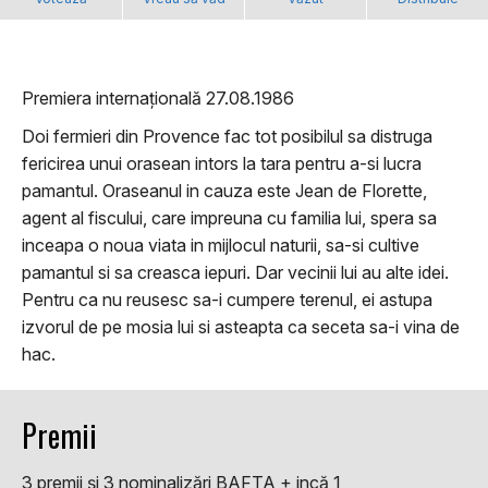
Premiera internațională 27.08.1986
Doi fermieri din Provence fac tot posibilul sa distruga
fericirea unui orasean intors la tara pentru a-si lucra
pamantul. Oraseanul in cauza este Jean de Florette,
agent al fiscului, care impreuna cu familia lui, spera sa
inceapa o noua viata in mijlocul naturii, sa-si cultive
pamantul si sa creasca iepuri. Dar vecinii lui au alte idei.
Pentru ca nu reusesc sa-i cumpere terenul, ei astupa
izvorul de pe mosia lui si asteapta ca seceta sa-i vina de
hac.
Premii
3 premii şi 3 nominalizări BAFTA + incă 1