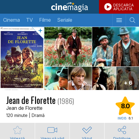
DESCARCA
APLICATIA
Cinema
TV
Filme
Seriale
+ 6
Jean de Florette
(1986)
8.0
Jean de Florette
120 minute | Dramă
IMDB:
8.1
Votează
Vreau să văd
Văzut
Distribuie