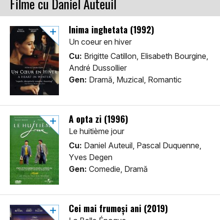
Filme cu Daniel Auteuil
Inima inghetata (1992)
Un coeur en hiver
Cu:
Brigitte Catillon, Elisabeth Bourgine,
André Dussollier
Gen:
Dramă, Muzical, Romantic
A opta zi (1996)
Le huitième jour
Cu:
Daniel Auteuil, Pascal Duquenne,
Yves Degen
Gen:
Comedie, Dramă
Cei mai frumoși ani (2019)