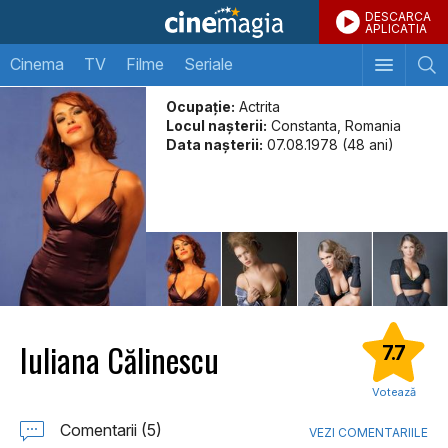
DESCARCA
APLICATIA
Cinema
TV
Filme
Seriale
Ocupație:
Actrita
Locul naşterii:
Constanta, Romania
Data naşterii:
07.08.1978 (48 ani)
Iuliana Călinescu
7.7
Votează
Comentarii (5)
VEZI COMENTARIILE