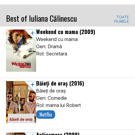
Best of Iuliana Călinescu
TOATE
FILMELE
Weekend cu mama
(2009)
Weekend cu mama
Gen: Dramă
Rol: Secretara
Băieți de oraș
(2016)
Băieți de oraș
Gen: Comedie
Rol: mama lui Robert
Netflix
Anticamera
(2008)