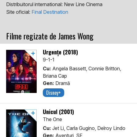
Distribuitorul international:
New Line Cinema
Site oficial:
Final Destination
Filme regizate de James Wong
Urgențe (2018)
9-1-1
Cu:
Angela Bassett, Connie Britton,
Briana Cap
Gen:
Dramă
Disney+
Unicul (2001)
The One
Cu:
Jet Li, Carla Gugino, Delroy Lindo
Gen:
Aventuri, SF