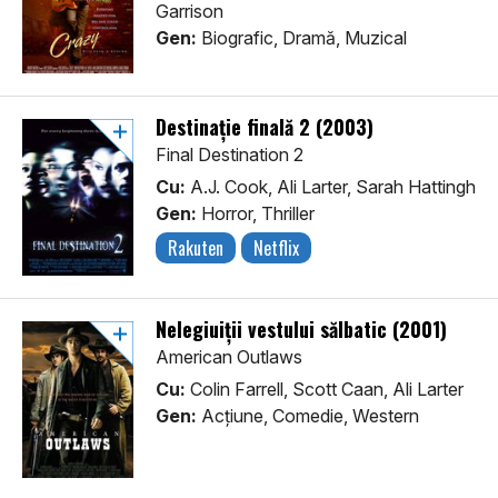
Garrison
Gen:
Biografic, Dramă, Muzical
Destinație finală 2 (2003)
Final Destination 2
Cu:
A.J. Cook, Ali Larter, Sarah Hattingh
Gen:
Horror, Thriller
Rakuten
Netflix
Nelegiuiții vestului sălbatic (2001)
American Outlaws
Cu:
Colin Farrell, Scott Caan, Ali Larter
Gen:
Acţiune, Comedie, Western