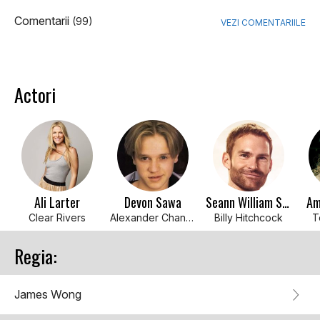
Comentarii
(99)
VEZI COMENTARIILE
Actori
Ali Larter
Devon Sawa
Seann William Scott
Am
Clear Rivers
Alexander Chance Browning
Billy Hitchcock
T
Regia:
James Wong