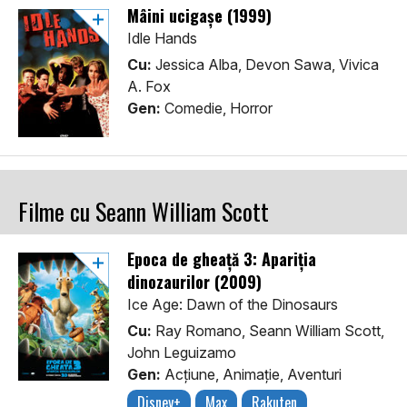
Mâini ucigașe (1999)
Idle Hands
Cu:
Jessica Alba, Devon Sawa, Vivica
A. Fox
Gen:
Comedie, Horror
Filme cu Seann William Scott
Epoca de gheață 3: Apariția
dinozaurilor (2009)
Ice Age: Dawn of the Dinosaurs
Cu:
Ray Romano, Seann William Scott,
John Leguizamo
Gen:
Acţiune, Animaţie, Aventuri
Disney+
Max
Rakuten