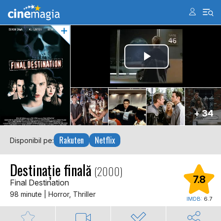
+ 34
Rakuten
Netflix
Disponibil pe:
Destinație finală
(2000)
7.8
Final Destination
98 minute | Horror, Thriller
IMDB:
6.7