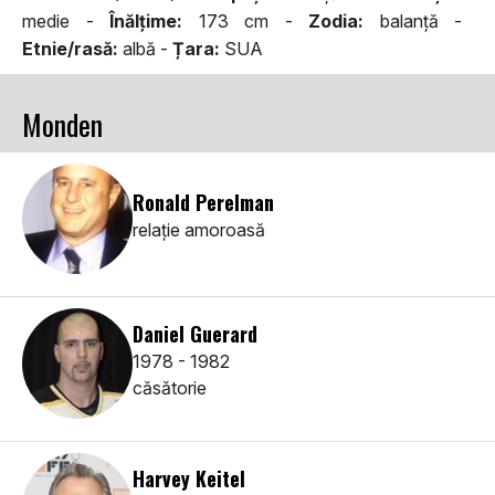
medie -
Înălţime:
173 cm -
Zodia:
balanță -
Etnie/rasă:
albă -
Țara:
SUA
Monden
Ronald Perelman
relaţie amoroasă
Daniel Guerard
1978 - 1982
căsătorie
Harvey Keitel