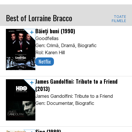
Best of Lorraine Bracco
TOATE
FILMELE
Băieți buni
(1990)
Goodfellas
Gen: Crimă, Dramă, Biografic
Rol: Karen Hill
Netflix
James Gandolfini: Tribute to a Friend
(2013)
James Gandolfini: Tribute to a Friend
Gen: Documentar, Biografic
Sing
(1989)