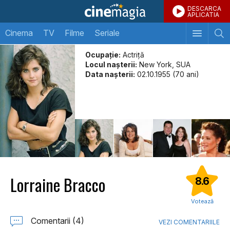
DESCARCA
APLICATIA
Cinema
TV
Filme
Seriale
Ocupație:
Actriță
Locul naşterii:
New York, SUA
Data naşterii:
02.10.1955 (70 ani)
Lorraine Bracco
8.6
Votează
Comentarii (4)
VEZI COMENTARIILE