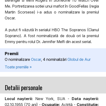
Berenger si Mimi Rogers în Someone To Watch Over
Me. Portretizarea sotiei unui mafiot în GoodFellas (regia
Martin Scorsese) i-a adus o nominalizare la premiul
Oscar.
A putut fi vãzutã în serialul HBO The Sopranos (Clanul
Soprano). A fost nominalizatã de douã ori la premiul
Emmy pentru rolul Dr. Jennifer Melfi din acest serial.
Premii
O nominalizare
Oscar
, 4 nominalizări
Globul de Aur
Toate premiile »
Detalii personale
Locul naşterii:
New York, SUA -
Data naşterii:
02.10.1955 (70 ani) -
Ocupaţie:
Actriță -
Constituţie: