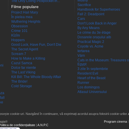
Mutiny
The Only Living Pickpocket in...
Sacrifice
Filme populare
Handbook for Superheroes
Project Hail Mary
Fall 2: Deadpoint
În pielea mea
Cars
Wuthering Heights
Don't Look Back in Anger
Obsession
By Any Means
Crime 101
Le crime du 3e étage
Kîzîm
Dosarele orașului alb
Hoppers
Practical Magic 2
Good Luck, Have Fun, Don't Die
Coyote vs. Acme
The Secret Agent
Iertarea
Scream 7
Värn
How to Make a Killing
Cats in the Museum: Treasures o
Cazul Samca
Egypt
eni
Dolce far niente
3 zile în septembrie
The Last Viking
Resident Evil
Kill Bill: The Whole Bloody Affair
Heart of the Beast
The Bride!
Runner
Cold Storage
Los domingos
Atlasul Universului
aza
all
ke
losește cookie-uri. Navigând în continuare, vă exprimați acordul asupra folosirii cookie-urilor.
agia®
Program cinema
Politica de confidențialitate
|
A.N.P.C