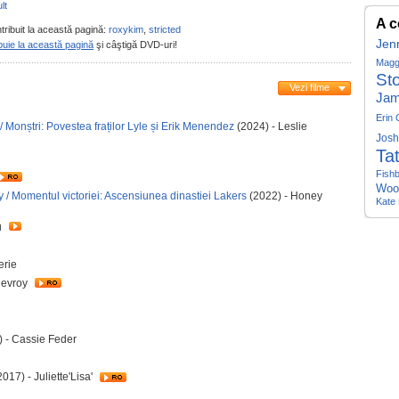
lt
A c
tribuit la această pagină:
roxykim
,
stricted
Jen
buie la această pagină
şi câştigă DVD-uri!
Magg
St
Vezi filme
Jam
Erin
 Monștri: Povestea fraților Lyle și Erik Menendez
(2024) - Leslie
Josh
Ta
Fish
Woo
 / Momentul victoriei: Ascensiunea dinastiei Lakers
(2022) - Honey
Kate
u
erie
Devroy
) - Cassie Feder
017) - Juliette'Lisa'