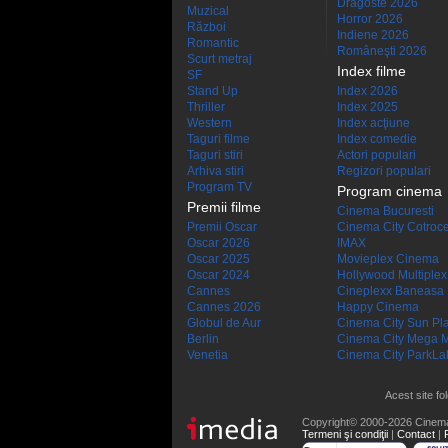
Dragoste 2026
Muzical
Horror 2026
Război
Indiene 2026
Romantic
Româneşti 2026
Scurt metraj
Index filme
SF
Stand Up
Index 2026
Thriller
Index 2025
Western
Index acţiune
Taguri filme
Index comedie
Taguri stiri
Actori populari
Arhiva stiri
Regizori populari
Program TV
Program cinema
Premii filme
Cinema Bucuresti
Premii Oscar
Cinema City Cotroc
Oscar 2026
IMAX
Oscar 2025
Movieplex Cinema
Oscar 2024
Hollywood Multiplex
Cannes
Cineplexx Baneasa
Cannes 2026
Happy Cinema
Globul de Aur
Cinema City Sun Pl
Berlin
Cinema City Mega M
Venetia
Cinema City ParkLa
Acest site fo
Copyright© 2000-2026 Cinem
Termeni şi condiţii
|
Contact
|