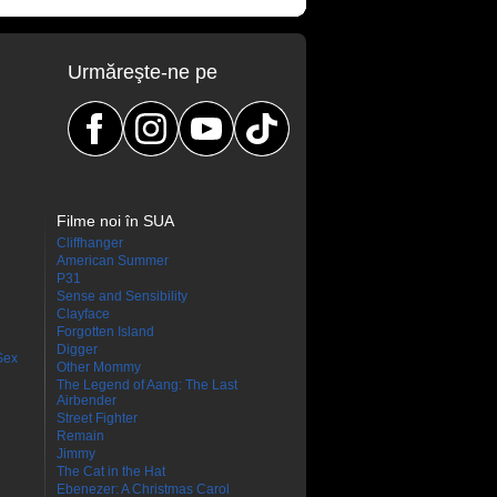
Urmăreşte-ne pe
Filme noi în SUA
Cliffhanger
American Summer
P31
Sense and Sensibility
Clayface
Forgotten Island
Digger
Sex
Other Mommy
The Legend of Aang: The Last
Airbender
Street Fighter
Remain
Jimmy
The Cat in the Hat
Ebenezer: A Christmas Carol