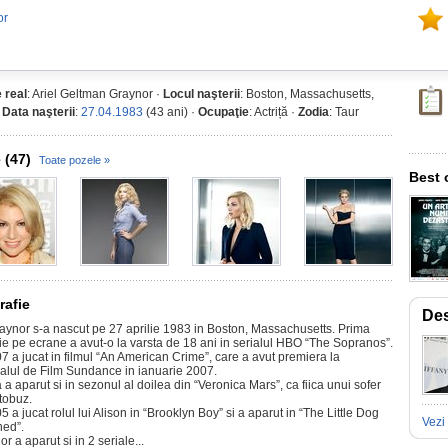
or
 real
: Ariel Geltman Graynor ·
Locul naşterii
: Boston, Massachusetts,
·
Data naşterii
:
27.04.1983
(43 ani) ·
Ocupaţie
: Actriță ·
Zodia
: Taur
 (47)
Toate pozele »
Best 
rafie
Des
raynor s-a nascut pe 27 aprilie 1983 in Boston, Massachusetts. Prima
tie pe ecrane a avut-o la varsta de 18 ani in serialul HBO “The Sopranos”.
7 a jucat in filmul “An American Crime”, care a avut premiera la
valul de Film Sundance in ianuarie 2007.
a a aparut si in sezonul al doilea din “Veronica Mars”, ca fiica unui sofer
tobuz.
5 a jucat rolul lui Alison in “Brooklyn Boy” si a aparut in “The Little Dog
Vezi 
ed”.
r a aparut si in 2 seriale...