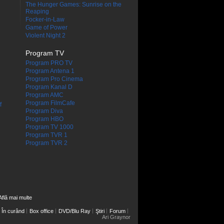
The Hunger Games: Sunrise on the
Reaping
Focker-in-Law
Game of Power
Violent Night 2
Program TV
Program PRO TV
Program Antena 1
Program Pro Cinema
Program Kanal D
Program AMC
Program FilmCafe
f
Program Diva
Program HBO
Program TV 1000
Program TVR 1
Program TVR 2
Află mai multe
În curând
Box office
DVD/Blu Ray
Ştiri
Forum
Ari Graynor