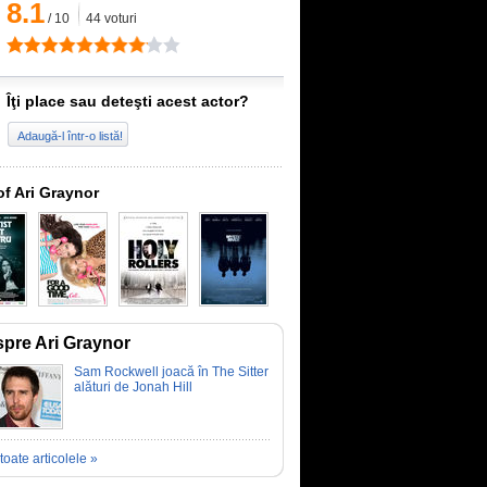
8.1
/
10
44
voturi
Îţi place sau deteşti acest actor?
Adaugă-l într-o listă!
of Ari Graynor
pre Ari Graynor
Sam Rockwell joacă în The Sitter
alături de Jonah Hill
toate articolele »