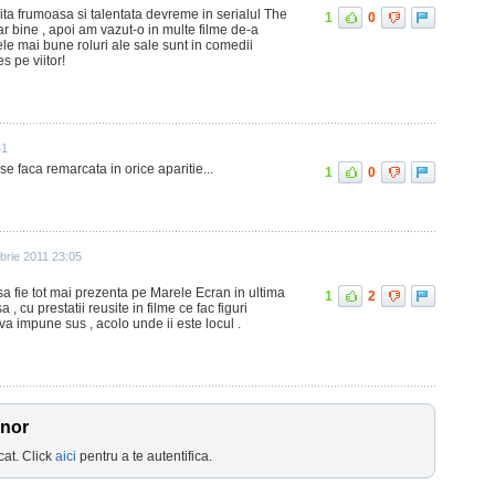
ta frumoasa si talentata devreme in serialul The
1
0
r bine , apoi am vazut-o in multe filme de-a
cele mai bune roluri ale sale sunt in comedii
s pe viitor!
41
se faca remarcata in orice aparitie...
1
0
rie 2011 23:05
 sa fie tot mai prezenta pe Marele Ecran in ultima
1
2
, cu prestatii reusite in filme ce fac figuri
a impune sus , acolo unde ii este locul .
ynor
cat. Click
aici
pentru a te autentifica.