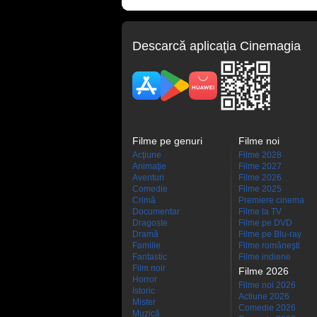
Descarcă aplicaţia Cinemagia
Filme pe genuri
Filme noi
Acţiune
Filme 2028
Animaţie
Filme 2027
Aventuri
Filme 2026
Comedie
Filme 2025
Crimă
Premiere cinema
Documentar
Filme la TV
Dragoste
Filme pe DVD
Dramă
Filme pe Blu-ray
Familie
Filme româneşti
Fantastic
Filme indiene
Film noir
Filme 2026
Horror
Filme noi 2026
Istoric
Actiune 2026
Mister
Comedie 2026
Muzică