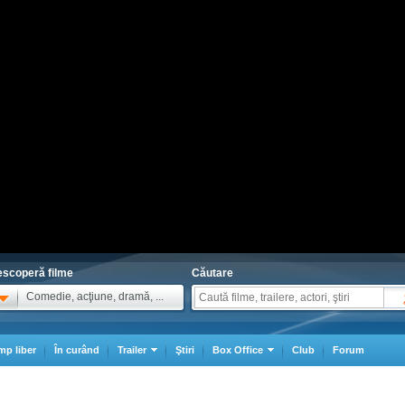
scoperă filme
Căutare
Comedie, acţiune, dramă, ...
mp liber
În curând
Trailer
Ştiri
Box Office
Club
Forum