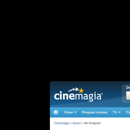
De
Filme
Program cinema
TV
Ti
Cinemagia
Actori
Ari Graynor
>
>