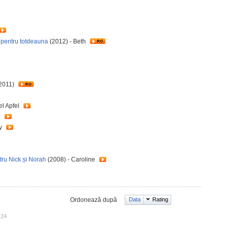
 pentru totdeauna
(2012) - Beth
2011)
el Apfel
n
ey
ntru Nick și Norah
(2008) - Caroline
Ordonează după
Data
Rating
:24