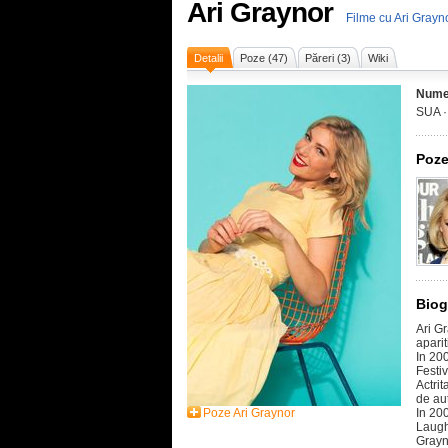
Ari Graynor
Filme cu Ari Grayn
Detalii
Poze (47)
Păreri (3)
Wiki
Nume
SUA 
Poze
Biog
Ari G
apari
In 200
Festi
Actrit
de au
Poze Ari Graynor
In 200
Laugh
Grayno