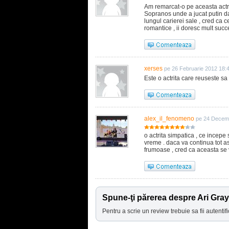
Am remarcat-o pe aceasta actri
Sopranos unde a jucat putin da
lungul carierei sale , cred ca 
romantice , ii doresc mult succe
xerses
pe 26 Februarie 2012 18:
Este o actrita care reuseste sa 
alex_il_fenomeno
pe 24 Decemb
o actrita simpatica , ce incepe
vreme . daca va continua tot asa 
frumoase , cred ca aceasta se v
Spune-ţi părerea despre Ari Gra
Pentru a scrie un review trebuie sa fii autentifi