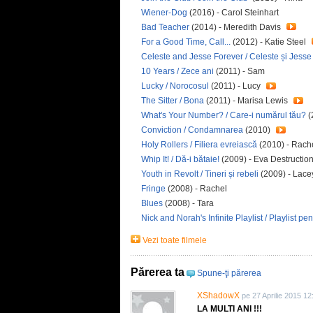
Wiener-Dog
(2016) - Carol Steinhart
Bad Teacher
(2014) - Meredith Davis
For a Good Time, Call...
(2012) - Katie Steel
Celeste and Jesse Forever / Celeste și Jesse
10 Years / Zece ani
(2011) - Sam
Lucky / Norocosul
(2011) - Lucy
The Sitter / Bona
(2011) - Marisa Lewis
What's Your Number? / Care-i numărul tău?
(
Conviction / Condamnarea
(2010)
Holy Rollers / Filiera evreiască
(2010) - Rach
Whip It! / Dă-i bătaie!
(2009) - Eva Destructio
Youth in Revolt / Tineri și rebeli
(2009) - Lac
Fringe
(2008) - Rachel
Blues
(2008) - Tara
Nick and Norah's Infinite Playlist / Playlist pe
Vezi toate filmele
Părerea ta
Spune-ţi părerea
XShadowX
pe 27 Aprilie 2015 12
LA MULTI ANI !!!