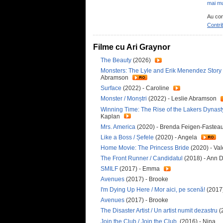
mai mu
Au con
Contri
Filme cu Ari Graynor
The Beauty
(2026)
Monsters: The Lyle and Erik Menendez Story /
Abramson
Surface
(2022) - Caroline
Monster / Monștri
(2022) - Leslie Abramson
Winning Time: The Rise of the Lakers Dynasty
Kaplan
Mrs. America
(2020) - Brenda Feigen-Fastea
Like a Boss / Șefele
(2020) - Angela
Home Movie: The Princess Bride
(2020) - Val
The Front Runner / Candidatul
(2018) - Ann 
SMILF
(2017) - Emma
Avenues
(2017) - Brooke
I'm Dying Up Here / Mor aici, pe scenă!
(2017
Avenues
(2017) - Brooke
The Disaster Artist / Un artist numit dezastru
(2
Join the Club / Join the Club
(2016) - Nina