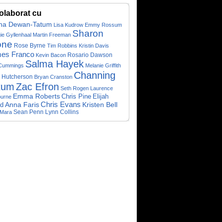
olaborat cu
na Dewan-Tatum
Lisa Kudrow
Emmy Rossum
Sharon
ie Gyllenhaal
Martin Freeman
one
Rose Byrne
Tim Robbins
Kristin Davis
es Franco
Rosario Dawson
Kevin Bacon
Salma Hayek
 Cummings
Melanie Griffith
Channing
 Hutcherson
Bryan Cranston
tum
Zac Efron
Seth Rogen
Laurence
Emma Roberts
Chris Pine
Elijah
burne
Chris Evans
Anna Faris
Kristen Bell
d
Sean Penn
 Mara
Lynn Collins