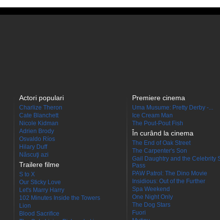
Actori populari
Premiere cinema
Charlize Theron
Uma Musume: Pretty Derby -...
Cate Blanchett
Ice Cream Man
Nicole Kidman
The Pout-Pout Fish
Adrien Brody
În curând la cinema
Osvaldo Ríos
The End of Oak Street
Hilary Duff
The Carpenter's Son
Născuţi azi
Gail Daughtry and the Celebrity 
Trailere filme
Pass
PAW Patrol: The Dino Movie
S to X
Insidious: Out of the Further
Our Sticky Love
Spa Weekend
Let's Marry Harry
One Night Only
102 Minutes Inside the Towers
The Dog Stars
Lion
Fuori
Blood Sacrifice