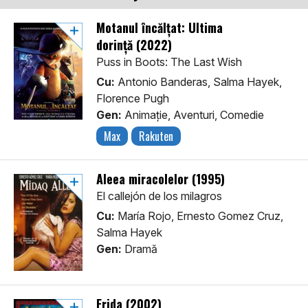
Motanul încălțat: Ultima
dorință (2022)
Puss in Boots: The Last Wish
Cu:
Antonio Banderas, Salma Hayek,
Florence Pugh
Gen:
Animaţie, Aventuri, Comedie
Max
Rakuten
Aleea miracolelor (1995)
El callejón de los milagros
Cu:
María Rojo, Ernesto Gomez Cruz,
Salma Hayek
Gen:
Dramă
Frida (2002)