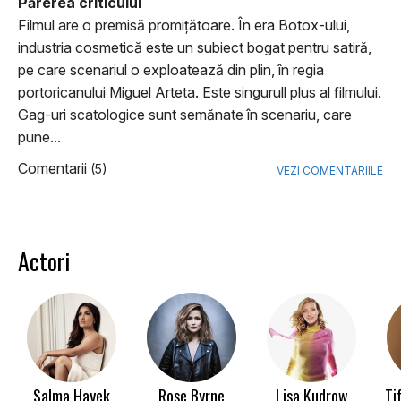
Părerea criticului
Filmul are o premisă promițătoare. În era Botox-ului,
industria cosmetică este un subiect bogat pentru satiră,
pe care scenariul o exploatează din plin, în regia
portoricanului Miguel Arteta. Este singurull plus al filmului.
Gag-uri scatologice sunt semănate în scenariu, care
pune...
Comentarii
(5)
VEZI COMENTARIILE
Actori
Salma Hayek
Rose Byrne
Lisa Kudrow
Ti