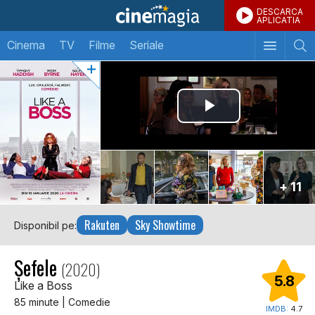
DESCARCA
APLICATIA
Cinema
TV
Filme
Seriale
+ 11
Rakuten
Sky Showtime
Disponibil pe:
Șefele
(2020)
5.8
Like a Boss
85 minute | Comedie
IMDB:
4.7