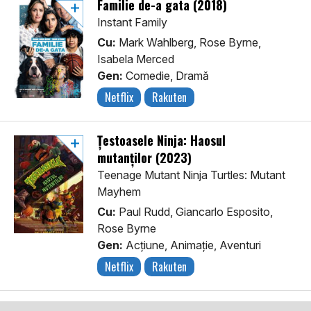
Familie de-a gata (2018)
Instant Family
Cu:
Mark Wahlberg, Rose Byrne,
Isabela Merced
Gen:
Comedie, Dramă
Netflix
Rakuten
Țestoasele Ninja: Haosul
mutanților (2023)
Teenage Mutant Ninja Turtles: Mutant
Mayhem
Cu:
Paul Rudd, Giancarlo Esposito,
Rose Byrne
Gen:
Acţiune, Animaţie, Aventuri
Netflix
Rakuten