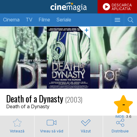
DESCARCA
APLICATIA
Cinema
TV
Filme
Seriale
Death of a Dynasty
(2003)
-
Death of a Dynasty
IMDB:
3.6
Votează
Vreau să văd
Văzut
Distribuie