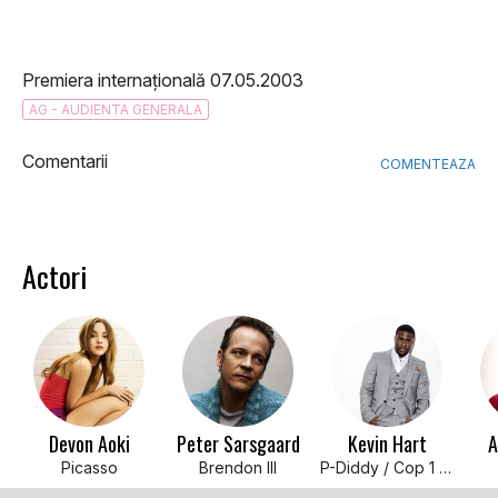
Premiera internațională 07.05.2003
AG - AUDIENTA GENERALA
Comentarii
COMENTEAZA
Actori
Devon Aoki
Peter Sarsgaard
Kevin Hart
A
Picasso
Brendon III
P-Diddy / Cop 1 / Dance Coach / Hyper Rapper / H. Lector