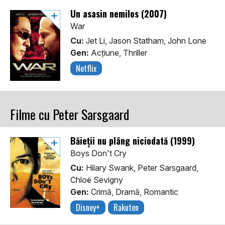
Un asasin nemilos (2007)
War
Cu:
Jet Li, Jason Statham, John Lone
Gen:
Acţiune, Thriller
Netflix
Filme cu Peter Sarsgaard
Băieții nu plâng niciodată (1999)
Boys Don't Cry
Cu:
Hilary Swank, Peter Sarsgaard,
Chloë Sevigny
Gen:
Crimă, Dramă, Romantic
Disney+
Rakuten