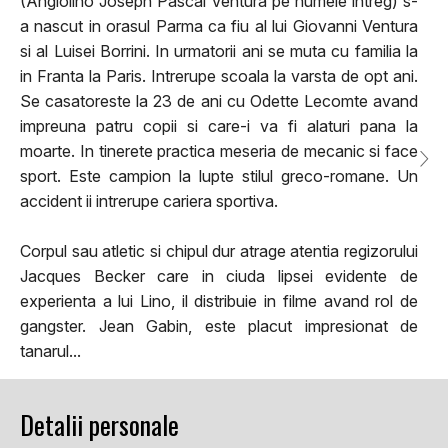
(Angiolino Joseph Pascal Ventura pe numele intreg) s-
a nascut in orasul Parma ca fiu al lui Giovanni Ventura
si al Luisei Borrini. In urmatorii ani se muta cu familia la
in Franta la Paris. Intrerupe scoala la varsta de opt ani.
Se casatoreste la 23 de ani cu Odette Lecomte avand
impreuna patru copii si care-i va fi alaturi pana la
moarte. In tinerete practica meseria de mecanic si face
sport. Este campion la lupte stilul greco-romane. Un
accident ii intrerupe cariera sportiva.
Corpul sau atletic si chipul dur atrage atentia regizorului
Jacques Becker care in ciuda lipsei evidente de
experienta a lui Lino, il distribuie in filme avand rol de
gangster. Jean Gabin, este placut impresionat de
tanarul...
Detalii personale