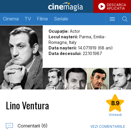
DESCARCA
APLICATIA
Cinema
TV
Filme
Seriale
Ocupație:
Actor
Locul naşterii:
Parma, Emilia-
Romagna, Italy
Data naşterii:
14.07.1919 (68 ani)
Data decesului:
22.10.1987
Lino Ventura
8.9
Votează
Comentarii (6)
VEZI COMENTARIILE