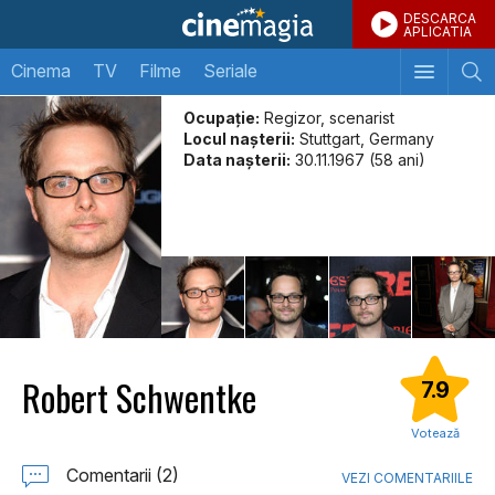
DESCARCA
APLICATIA
Cinema
TV
Filme
Seriale
Ocupație:
Regizor, scenarist
Locul naşterii:
Stuttgart, Germany
Data naşterii:
30.11.1967 (58 ani)
Robert Schwentke
7.9
Votează
Comentarii (2)
VEZI COMENTARIILE