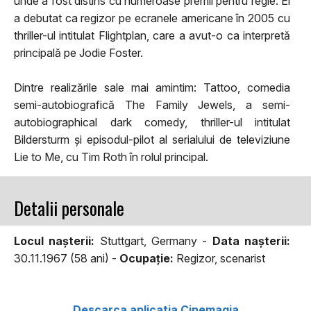
unde a fost distins cu numeroase premii pentru regie. El
a debutat ca regizor pe ecranele americane în 2005 cu
thriller-ul intitulat Flightplan, care a avut-o ca interpretă
principală pe Jodie Foster.
Dintre realizările sale mai amintim: Tattoo, comedia
semi-autobiografică The Family Jewels, a semi-
autobiographical dark comedy, thriller-ul intitulat
Bildersturm și episodul-pilot al serialului de televiziune
Lie to Me, cu Tim Roth în rolul principal.
Detalii personale
Locul naşterii:
Stuttgart, Germany -
Data naşterii:
30.11.1967 (58 ani) -
Ocupaţie:
Regizor, scenarist
Descarca aplicatia Cinemagia