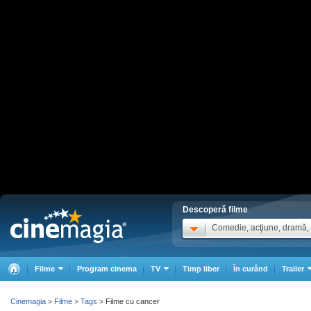
Descoperă filme
Comedie, acţiune, dramă, .
Filme
Program cinema
TV
Timp liber
În curând
Trailer
Cinemagia
Filme
Tags
Filme cu cancer
>
>
>