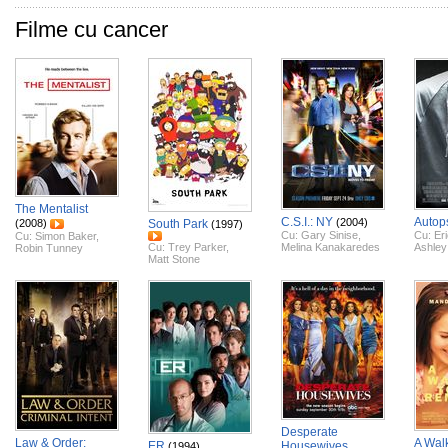
Filme cu cancer
The Mentalist
C.S.I.: NY
Autop
(2004)
(2008)
South Park
(1997)
Cu:
Gary Sinise
,
Cu:
Er
Cu:
Simon Baker
,
Cu:
Trey Parker
,
Melina Kanakaredes
Ashley
Robin Tunney
Matt Stone
Desperate
Law & Order:
A Walk
ER
Housewives
(1994)