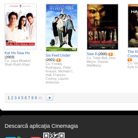
The H
Kal Ho Naa Ho
Saw II
(2005)
Six Feet Under
Conne
(2003)
Cu:
Tobin Bell
,
Dina
(2001)
Cu:
Jaya Bhaduri
,
Meyer
,
Donnie
Cu:
Vi
Cu:
Freddy
Shah Rukh Khan
Wahlberg
Kyle G
Rodríguez
,
Peter
Krause
,
Michael C.
Hall
,
Frances
Conroy
,
Lauren
Ambrose
1
2
3
4
5
6
7
8
9
10..
Descarcă aplicaţia Cinemagia