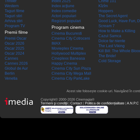
Thriller
Index 2025
Crime 101
Western
Index acţiune
Kîzîm
Taguri filme
Index comedie
Hoppers
Taguri stiri
Actori populari
The Secret Agent
Arhiva stiri
Regizori populari
Good Luck, Have Fun, D
Program TV
Scream 7
Program cinema
How to Make a Killing
Premii filme
Cinema Bucuresti
Cazul Samca
Premii Oscar
Cinema City Cotroceni
Dolce far niente
Oscar 2026
IMAX
The Last Viking
Oscar 2025
Movieplex Cinema
Kill Bill: The Whole Blood
Oscar 2024
Hollywood Multiplex
The Bride!
Cannes
Cineplexx Baneasa
Cold Storage
Cannes 2026
Happy Cinema
Globul de Aur
Cinema City Sun Plaza
Berlin
Cinema City Mega Mall
Venetia
Cinema City ParkLake
Acest site folosește cookie-uri. Navigând în conti
Copyright© 2000-2026 Cinemagia®
Termeni şi condiţii
|
Contact
|
Politica de confidențialitate
|
A.N.P.C