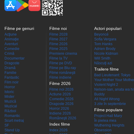
Filme pe genuri
Filme noi
Actori populari
Acţiune
Filme 2028
Beyoncé
Animaţie
Filme 2027
Sofía Vergara
Aventuri
Filme 2026
Tom Hanks
Comedie
Filme 2025
Adrien Brody
Crimă
Premiere cinema
Nicole Kidman
Documentar
Filme la TV
Will Smith
Dragoste
Filme pe DVD
Născuţi azi
Dramă
Filme pe Blu-ray
Trailere filme
Familie
Filme româneşti
Bad Lieutenant: Tokyo
Fantastic
Filme indiene
Your Mother Your Mother 
Film noir
Filme 2026
Violent Night 2
Horror
Filme noi 2026
Nelson-san, anata wa hit
Istoric
Actiune 2026
Buddy
Mister
Comedie 2026
All Night Wrong
Muzică
Dragoste 2026
3 zile în septembrie
Muzical
Horror 2026
Filme populare
Război
Indiene 2026
Romantic
Project Hail Mary
Româneşti 2026
Scurt metraj
În pielea mea
Index filme
SF
Wuthering Heights
Stand Up
Index 2026
Obsession