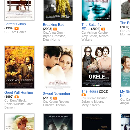
The Bu
Forrest Gump
Breaking Bad
The Butterfly
(2007)
(1994)
Effect
(2008)
(2004)
Cu:
Ja
Cu:
Tom Hanks
Cu:
Anna Gunn
,
Cu:
Ashton Kutcher
,
Morga
Bryan Cranston
,
Amy Smart
,
Melora
Dean Norris
Walters
The Hours
(2002)
My Sis
Good Will Hunting
Sweet November
Keepe
(1997)
(2001)
Cu:
Nicole Kidman
,
Cu:
Ca
Cu:
Ben Affleck
,
Cu:
Keanu Reeves
,
Julianne Moore
,
Abigail
Robin Williams
,
Matt
Charlize Theron
Meryl Streep
Damon