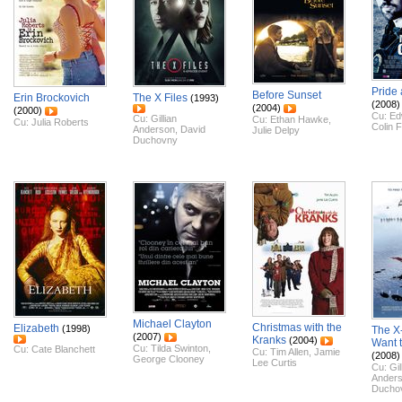
Pride 
Before Sunset
Erin Brockovich
The X Files
(1993)
(2008)
(2004)
(2000)
Cu:
Ed
Cu:
Gillian
Cu:
Ethan Hawke
,
Cu:
Julia Roberts
Colin F
Anderson
,
David
Julie Delpy
Duchovny
Michael Clayton
Christmas with the
Elizabeth
(1998)
The X-
(2007)
Kranks
(2004)
Want t
Cu:
Tilda Swinton
,
Cu:
Cate Blanchett
Cu:
Tim Allen
,
Jamie
(2008)
George Clooney
Lee Curtis
Cu:
Gil
Ander
Ducho