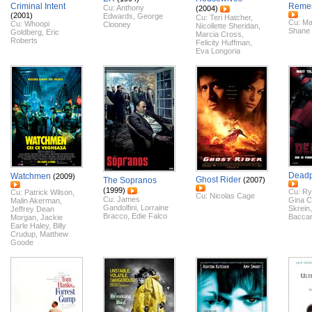
Criminal Intent
Reme
Cu:
Anthony
(2004)
(2001)
Edwards
,
George
Cu:
Teri Hatcher
,
Cu:
Ma
Cu:
Whoopi
Clooney
Nicollette Sheridan
,
Shane
Goldberg
,
Eric
Marcia Cross
,
Roberts
Felicity Huffman
,
Eva Longoria
Deadp
Watchmen
(2009)
Ghost Rider
The Sopranos
(2007)
(1999)
Cu:
Ry
Cu:
Patrick Wilson
,
Cu:
Nicolas Cage
Cu:
James
Gina C
Malin Akerman
,
Gandolfini
,
Lorraine
Skrein
Jeffrey Dean
Bracco
,
Edie Falco
Baccar
Morgan
,
Jackie
Earle Haley
,
Billy
Crudup
,
Matthew
Goode