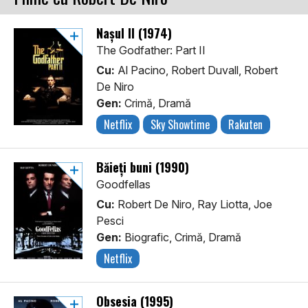
Nașul II (1974)
The Godfather: Part II
Cu:
Al Pacino, Robert Duvall, Robert
De Niro
Gen:
Crimă, Dramă
Netflix
Sky Showtime
Rakuten
Băieți buni (1990)
Goodfellas
Cu:
Robert De Niro, Ray Liotta, Joe
Pesci
Gen:
Biografic, Crimă, Dramă
Netflix
Obsesia (1995)