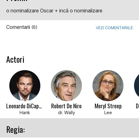
o nominalizare Oscar + incă o nominalizare
Comentarii
(6)
VEZI COMENTARIILE
Actori
Leonardo DiCaprio
Robert De Niro
Meryl Streep
D
Hank
dr. Wally
Lee
Regia: