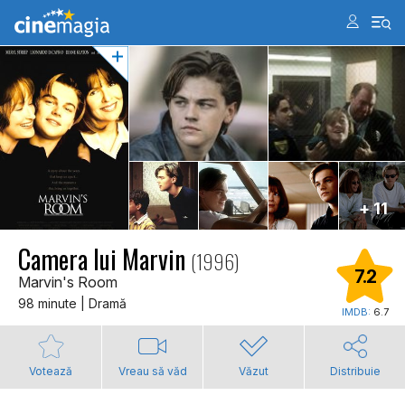
+ 11
Camera lui Marvin
(1996)
7.2
Marvin's Room
98 minute | Dramă
IMDB:
6.7
Votează
Vreau să văd
Văzut
Distribuie