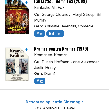
Fantasticul domn Fox (2009)
Fantastic Mr. Fox
Cu:
George Clooney, Meryl Streep, Bill
Murray
Gen:
Animaţie, Aventuri, Comedie
Max
Rakuten
Kramer contra Kramer (1979)
Kramer Vs. Kramer
Cu:
Dustin Hoffman, Jane Alexander,
Justin Henry
Gen:
Dramă
Max
Descarca aplicatia Cinemagia
iOS, Android si Huawei