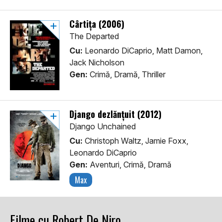
Cârtița (2006)
The Departed
Cu:
Leonardo DiCaprio, Matt Damon,
Jack Nicholson
Gen:
Crimă, Dramă, Thriller
Django dezlănțuit (2012)
Django Unchained
Cu:
Christoph Waltz, Jamie Foxx,
Leonardo DiCaprio
Gen:
Aventuri, Crimă, Dramă
Max
Filme cu Robert De Niro