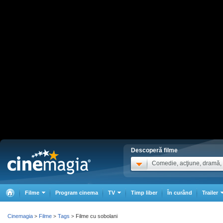
Descoperă filme
Comedie, acţiune, dramă, .
Filme
Program cinema
TV
Timp liber
În curând
Trailer
Cinemagia
Filme
Tags
Filme cu sobolani
>
>
>