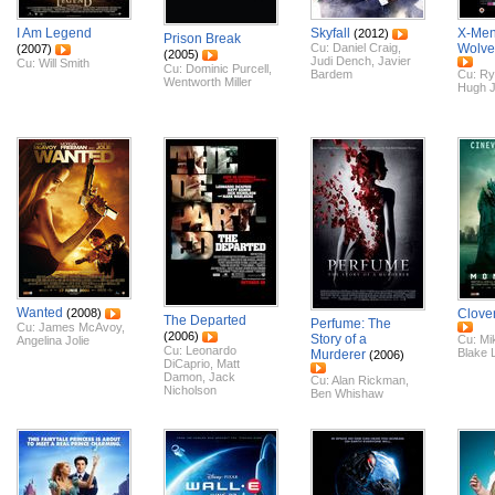
I Am Legend
Skyfall
X-Men
(2012)
Prison Break
Cu:
Daniel Craig
,
Wolve
(2007)
(2005)
Judi Dench
,
Javier
Cu:
Will Smith
Cu:
Dominic Purcell
,
Bardem
Cu:
Ry
Wentworth Miller
Hugh 
Wanted
(2008)
Clover
The Departed
Perfume: The
Cu:
James McAvoy
,
(2006)
Story of a
Cu:
Mi
Angelina Jolie
Cu:
Leonardo
Blake L
Murderer
(2006)
DiCaprio
,
Matt
Damon
,
Jack
Cu:
Alan Rickman
,
Nicholson
Ben Whishaw