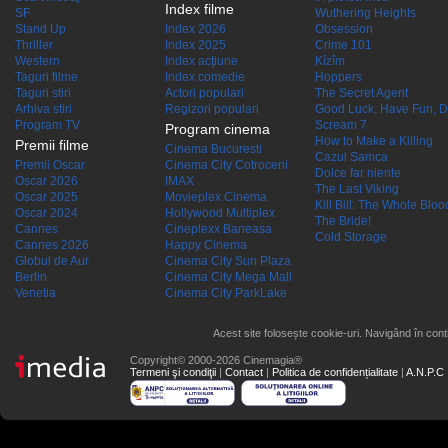
Index filme
SF
Wuthering Heights
Stand Up
Index 2026
Obsession
Thriller
Index 2025
Crime 101
Western
Index acţiune
Kîzîm
Taguri filme
Index comedie
Hoppers
Taguri stiri
Actori populari
The Secret Agent
Arhiva stiri
Regizori populari
Good Luck, Have Fun, D
Program TV
Scream 7
Program cinema
How to Make a Killing
Premii filme
Cinema Bucuresti
Cazul Samca
Premii Oscar
Cinema City Cotroceni
Dolce far niente
Oscar 2026
IMAX
The Last Viking
Oscar 2025
Movieplex Cinema
Kill Bill: The Whole Blood
Oscar 2024
Hollywood Multiplex
The Bride!
Cannes
Cineplexx Baneasa
Cold Storage
Cannes 2026
Happy Cinema
Globul de Aur
Cinema City Sun Plaza
Berlin
Cinema City Mega Mall
Venetia
Cinema City ParkLake
Acest site folosește cookie-uri. Navigând în conti
Copyright© 2000-2026 Cinemagia®
Termeni şi condiţii
|
Contact
|
Politica de confidențialitate
|
A.N.P.C