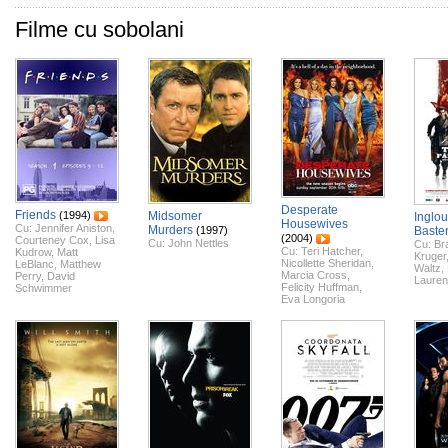
Filme cu sobolani
Desperate
Friends
(1994)
Midsomer
Inglou
Housewives
Cu:
Jennifer Aniston
,
Murders
(1997)
Baste
(2004)
Courteney Cox
,
Lisa
Cu:
John Nettles
Cu:
Bra
Cu:
Teri Hatcher
,
Kudrow
,
Matt
Kruger
Nicollette Sheridan
,
LeBlanc
,
Matthew
Waltz
,
Marcia Cross
,
Perry
,
David
Lauren
Felicity Huffman
,
Schwimmer
Eva Longoria