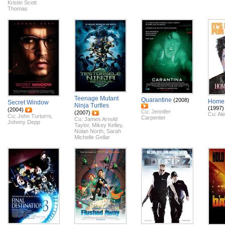
Kristin Scott
Thomas
Teenage Mutant
Quarantine
(2008)
Home 
Secret Window
Ninja Turtles
(1997)
(2004)
Cu:
Jennifer
(2007)
Cu:
Ale
Cu:
John Turturro
,
Carpenter
Cu:
James Arnold
Johnny Depp
Taylor
,
Mikey Kelley
,
Nolan North
,
Sarah
Michelle Gellar