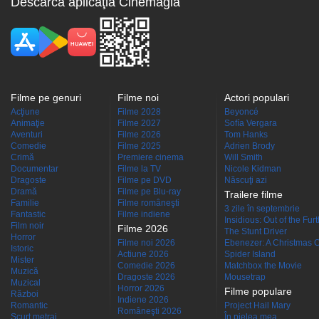
Descarcă aplicaţia Cinemagia
Filme pe genuri
Filme noi
Actori populari
Acţiune
Filme 2028
Beyoncé
Animaţie
Filme 2027
Sofía Vergara
Aventuri
Filme 2026
Tom Hanks
Comedie
Filme 2025
Adrien Brody
Crimă
Premiere cinema
Will Smith
Documentar
Filme la TV
Nicole Kidman
Dragoste
Filme pe DVD
Născuţi azi
Dramă
Filme pe Blu-ray
Trailere filme
Familie
Filme româneşti
3 zile în septembrie
Fantastic
Filme indiene
Insidious: Out of the Fur
Film noir
Filme 2026
The Stunt Driver
Horror
Filme noi 2026
Ebenezer: A Christmas C
Istoric
Actiune 2026
Spider Island
Mister
Comedie 2026
Matchbox the Movie
Muzică
Dragoste 2026
Mousetrap
Muzical
Horror 2026
Filme populare
Război
Indiene 2026
Romantic
Project Hail Mary
Româneşti 2026
Scurt metraj
În pielea mea