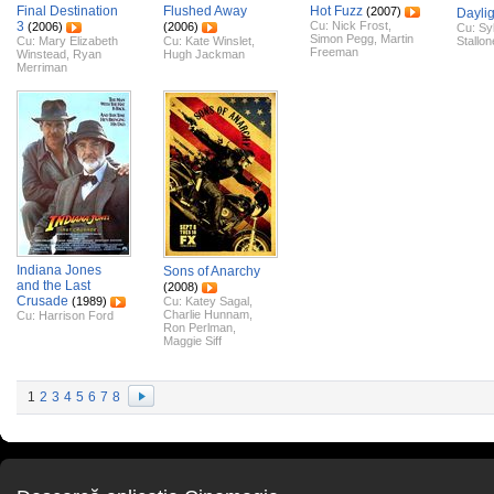
Final Destination
Flushed Away
Hot Fuzz
(2007)
Daylig
3
Cu:
Nick Frost
,
(2006)
(2006)
Cu:
Sy
Simon Pegg
,
Martin
Cu:
Mary Elizabeth
Cu:
Kate Winslet
,
Stallon
Freeman
Winstead
,
Ryan
Hugh Jackman
Merriman
Indiana Jones
Sons of Anarchy
and the Last
(2008)
Crusade
(1989)
Cu:
Katey Sagal
,
Charlie Hunnam
,
Cu:
Harrison Ford
Ron Perlman
,
Maggie Siff
1
2
3
4
5
6
7
8