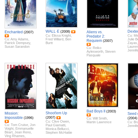
WALL·E
Dexte
(2008)
Enchanted
Aliens vs.
(2007)
Cu:
Elissa Knight
,
Cu:
Mi
Predator 2:
Cu:
Amy Adams
,
Fred Willard
,
Ben
Julie 
Requiem
(2007)
Patrick Dempsey
,
Burtt
Zayas
Susan Sarandon
Lauren
Cu:
Reiko
Jennif
Aylesworth
,
Steven
Pasquale
Bad Boys II
(2003)
Shoot'em Up
Mission:
Seed 
Impossible
(2007)
(1996)
(2004)
Cu:
Will Smith
,
Cu:
Clive Owen
,
Martin Lawrence
Cu:
Br
Cu:
Tom Cruise
,
Jon
Paul Giamatti
,
Jennife
Voight
,
Emmanuelle
Monica Bellucci
,
Béart
,
Jean Reno
,
Stephen McHattie
Ving Rhames
,