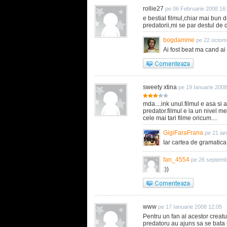
rollie27
pe 06 Februarie 2008 16
e bestial filmul,chiar mai bun 
predatorii,mi se par destul de
bogdamme
pe 22 octom
Ai fost beat ma cand ai
sweety xtina
pe 19 Ianuarie 2008
mda....ink unul.filmul e asa si 
predator.filmul e la un nivel 
cele mai tari filme oricum....
GigiFaraFrana
pe 21 ia
Iar cartea de gramatica 
fan_4554
pe 26 septemb
:))
www
pe 17 Ianuarie 2008 12:05
Pentru un fan al acestor creatur
predatoru au ajuns sa se bata 