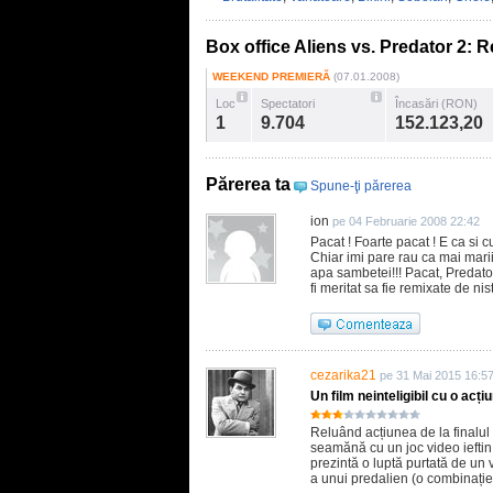
Box office Aliens vs. Predator 2: 
WEEKEND PREMIERĂ
(07.01.2008)
Loc
Spectatori
Încasări (RON)
1
9.704
152.123,20
Părerea ta
Spune-ţi părerea
ion
pe 04 Februarie 2008 22:42
Pacat ! Foarte pacat ! E ca si 
Chiar imi pare rau ca mai mari
apa sambetei!!! Pacat, Predato
fi meritat sa fie remixate de nist
cezarika21
pe 31 Mai 2015 16:5
Un film neinteligibil cu o acți
Reluând acțiunea de la finalul l
seamănă cu un joc video ieftin, l
prezintă o luptă purtată de un 
a unui predalien (o combinație 