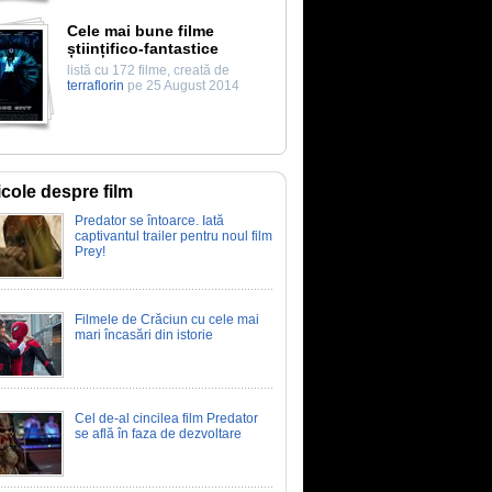
Cele mai bune filme
științifico-fantastice
listă cu 172 filme, creată de
terraflorin
pe 25 August 2014
icole despre film
Predator se întoarce. Iată
captivantul trailer pentru noul film
Prey!
Filmele de Crăciun cu cele mai
mari încasări din istorie
Cel de-al cincilea film Predator
se află în faza de dezvoltare