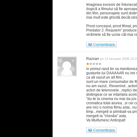
Imaginea excesiv de întunecată
ilogică a filmului să fie aproap
din film, personajele sunt disti
mai mult este ghicită decât ob
Prost conceput, prost filmat, pro
Predator 2: Requiem” produce o
victimele să fie ucise cât mai r
Razvan
pe 14 Ianuarie 2008 23:2
in primul rand tin sa mentionez
gusturile lui DAAAAAR nu imi vi
ca ati vazut un alt film...
sunt un mare consumator de fi
nu am vazut...Revenind...actorii
actori de telenovele...replici d
distingeai ce se intampla acol
"du-te la cinema nu mai da jos d
cromatica total aiurea...si cei
are nici o noima filmu asta...nu
timp...mergeti si plimbati-va pr
mergeti la "chestia" asta.
Va Multumesc Anticipat!