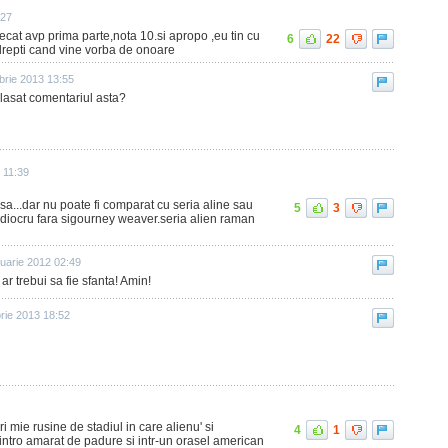
:27
decat avp prima parte,nota 10.si apropo ,eu tin cu
6
22
 drepti cand vine vorba de onoare
brie 2013 13:55
 lasat comentariul asta?
 11:39
asa...dar nu poate fi comparat cu seria aline sau
5
3
mediocru fara sigourney weaver.seria alien raman
nuarie 2012 02:49
ar trebui sa fie sfanta! Amin!
rie 2013 18:52
i mie rusine de stadiul in care alienu' si
4
1
intro amarat de padure si intr-un orasel american