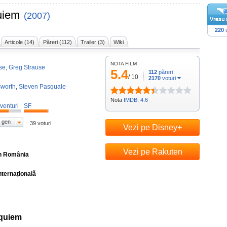
uiem
(2007)
220
u
Articole (14)
Păreri (112)
Trailer (3)
Wiki
NOTA FILM
se
,
Greg Strause
5.4
112
păreri
/
10
2170
voturi
sworth
,
Steven Pasquale
Nota
IMDB: 4.6
venturi
SF
 gen
39 voturi
Vezi pe Disney+
Vezi pe Rakuten
în România
nternațională
equiem