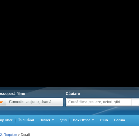
scoperă filme
Căutare
Comedie, acţiune, dramă, ...
mp liber
În curând
Trailer
Ştiri
Box Office
Club
Forum
 2: Requiem
Detalii
>