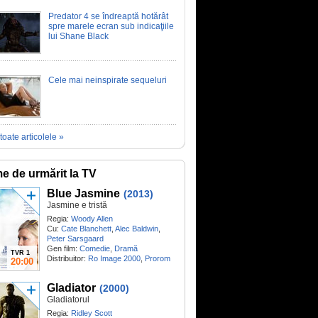
Predator 4 se îndreaptă hotărât
spre marele ecran sub indicaţiile
lui Shane Black
Cele mai neinspirate sequeluri
toate articolele »
me de urmărit la TV
Blue Jasmine
(2013)
Jasmine e tristă
Regia:
Woody Allen
Cu:
Cate Blanchett
,
Alec Baldwin
,
Peter Sarsgaard
Gen film:
Comedie
,
Dramă
TVR 1
Distribuitor:
Ro Image 2000
,
Prorom
20:00
Gladiator
(2000)
Gladiatorul
Regia:
Ridley Scott