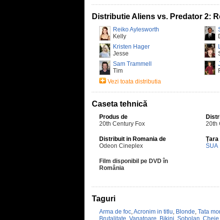
Distributie Aliens vs. Predator 2:
Reiko Aylesworth
Kelly
Kristen Hager
Jesse
Sam Trammell
Tim
Vezi toata distributia
Caseta tehnică
Produs de
Distr
20th Century Fox
20th
Distribuit in Romania de
Țara
Odeon Cineplex
SUA
Film disponibil pe DVD în
România
Taguri
Arma de foc
,
Acronim in titlu
,
Blonde
,
Tata mor
Brutalitate
,
Vanatoare
,
Bikini
,
Sobolan
,
Cheie