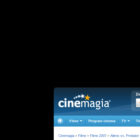
De
Filme
Program cinema
TV
Ti
Cinemagia
Filme
Filme 2007
Aliens vs. Predator
>
>
>