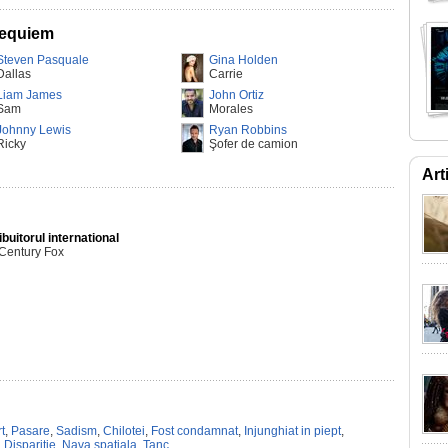
 Requiem
Steven Pasquale
Gina Holden
Dallas
Carrie
Liam James
John Ortiz
Sam
Morales
Johnny Lewis
Ryan Robbins
Ricky
Şofer de camion
Art
ibuitorul international
 Century Fox
t
,
Pasare
,
Sadism
,
Chilotei
,
Fost condamnat
,
Injunghiat in piept
,
,
Disparitie
,
Nava spatiala
,
Tanc