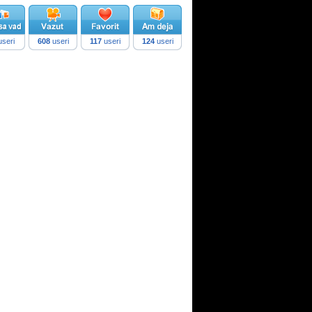
seri
608
useri
117
useri
124
useri