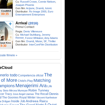
Cu:
Russell Crowe
,
Connie Nielsen
,
Joaquin Phoenix
Gen film:
Acţiune
,
Dramă
,
Istoric
CineMAX
Distribuitor:
Ro Image 2000
,
Euro
00:35
Entertainment Enterprises
Arrival
(2016)
Primul Contact
Regia:
Denis Villeneuve
Cu:
Michael Stuhlbarg
,
Jeremy
Renner
,
Forest Whitaker
,
Amy Adams
Gen film:
Dramă
,
Mister
,
SF
,
Thriller
iasat Kino
Distribuitor:
InterComFilm Distribution
19:30
toate filmele »
eCloud
The
rerlo todo
Competencia oficial
 of More
Matching
Child's Play
Menajerimi Ara
ampions
Life
Robin Tunney
y Sisto
Mircea Mureșan
Dennis
cer Tracy
The Recall
Jose Angel Llamas
d
The Goonies
Royal Winter
Vincent Kartheiser
Andreea Raicu
Inside Job
a Drăgan
A Quiet