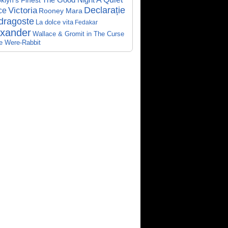
klyn's Finest
The Good Night
Declarație
Victoria
ce
Rooney Mara
dragoste
La dolce vita
Fedakar
exander
Wallace & Gromit in The Curse
he Were-Rabbit