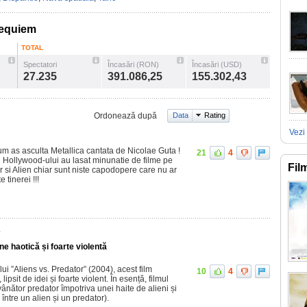
Requiem
TOTAL
Spectatori
Încasări (RON)
Încasări (USD)
27.235
391.086,25
155.302,43
Ordonează după
Data
Rating
Vezi 
cum as asculta Metallica cantata de Nicolae Guta !
21
4
i Hollywood-ului au lasat minunatie de filme pe
Fil
r si Alien chiar sunt niste capodopere care nu ar
e tinerei !!!
7
une haotică și foarte violentă
ui ”Aliens vs. Predator” (2004), acest film
10
4
ipsit de idei și foarte violent. În esență, filmul
vânător predator împotriva unei haite de alieni și
între un alien și un predator).