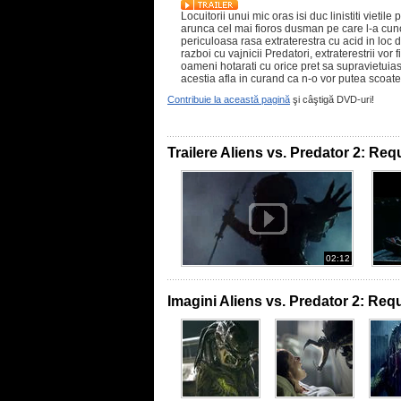
Locuitorii unui mic oras isi duc linistiti vietil
arunca cel mai fioros dusman pe care l-a cun
periculoasa rasa extraterestra cu acid in loc d
razboi cu vajnicii Predatori, extraterestrii vor 
oameni hotarati cu orice pret sa supravietuiasc
acestia afla in curand ca n-o vor putea scoate
Contribuie la această pagină
şi câştigă DVD-uri!
Trailere Aliens vs. Predator 2: Re
02:12
Imagini Aliens vs. Predator 2: Re