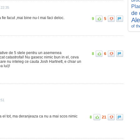
Broo
Pla
 22:35
de 
 fie facut ,mai bine nu-l mai faci deloc.
9
5
Al
of t
icative de 5 stele pentru un asemenea
8
6
ecat catastrofal! Nu gasesc nimic bun in el, ceva
are nu inteleg ce cauta Josh Hartnett, e chiar un
 lui)!
:51
 la el tot, ma deranjeaza ca nu a mai scos nimic
8
21