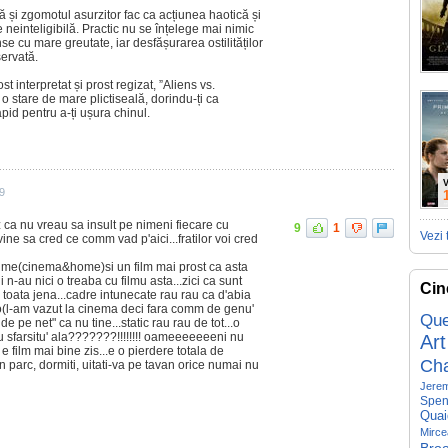
 și zgomotul asurzitor fac ca acțiunea haotică și
e neinteligibilă. Practic nu se înțelege mai nimic
nse cu mare greutate, iar desfășurarea ostilităților
servată.
st interpretat și prost regizat, ”Aliens vs.
 stare de mare plictiseală, dorindu-ți ca
apid pentru a-ți ușura chinul.
V
9
 ca nu vreau sa insult pe nimeni fiecare cu
9
1
Vezi 
ne sa cred ce comm vad p'aici...fratilor voi cred
lme(cinema&home)si un film mai prost ca asta
 n-au nici o treaba cu filmu asta...zici ca sunt
Cin
e toata jena...cadre intunecate rau rau ca d'abia
o(l-am vazut la cinema deci fara comm de genu'
Que
e pe net" ca nu tine...static rau rau de tot...o
 cu sfarsitu' ala???????!!!!!!!! oameeeeeeeni nu
Art
 e film mai bine zis...e o pierdere totala de
Ch
in parc, dormiti, uitati-va pe tavan orice numai nu
Jerem
Spen
Quai
Mirce