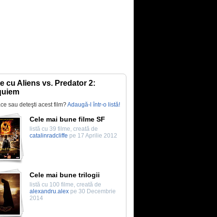
te cu Aliens vs. Predator 2:
quiem
lace sau deteşti acest film?
Adaugă-l într-o listă!
Cele mai bune filme SF
listă cu 39 filme, creată de
catalinradcliffe
pe 17 Aprilie 2012
Cele mai bune trilogii
listă cu 100 filme, creată de
alexandru.alex
pe 30 Decembrie
2014