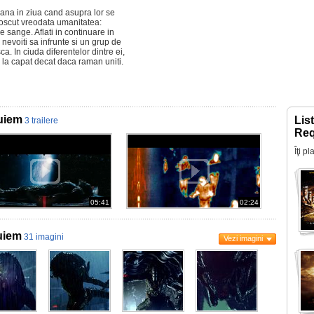
e pana in ziua cand asupra lor se
oscut vreodata umanitatea:
e sange. Aflati in continuare in
fi nevoiti sa infrunte si un grup de
a. In ciuda diferentelor dintre ei,
 la capat decat daca raman uniti.
quiem
Lis
3 trailere
Re
Îţi p
05:41
02:24
quiem
31 imagini
Vezi imagini