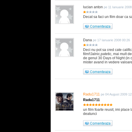
lucian anton
pe 11 Ianuarie 2008
Decat sa faci un film doar ca sa
Dana
pe 17 Ianuarie 2008 00:26
Deci nu pot sa cred cate calif
film!!Jalnic,patetic, mai mult d
de genul 30 Days of Night (in c
mister avand in vedere valoarea
Radu1711
pe 04 August 2009 12
Radu1711
un film foarte reusit, imi place
deatunci