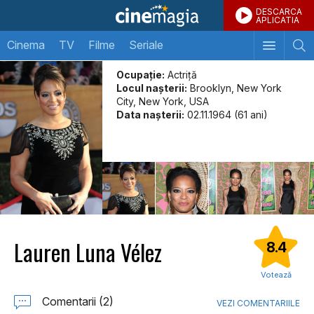
DESCARCA
APLICATIA
Cinema
TV
Filme
Seriale
Ocupație:
Actriță
Locul naşterii:
Brooklyn, New York
City, New York, USA
Data naşterii:
02.11.1964 (61 ani)
Lauren Luna Vélez
8.4
Votează
Comentarii (2)
VEZI COMENTARIILE