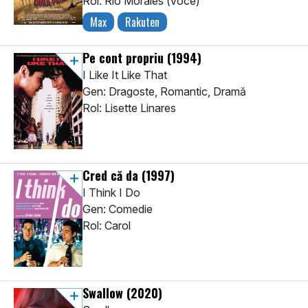
Rol: Rio Morales (voce)
Max
Rakuten
Pe cont propriu
(1994)
I Like It Like That
Gen: Dragoste, Romantic, Dramă
Rol: Lisette Linares
Cred că da
(1997)
I Think I Do
Gen: Comedie
Rol: Carol
Swallow
(2020)