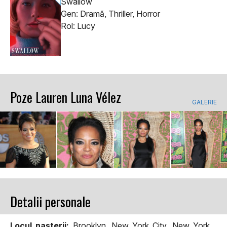
Swallow
Gen: Dramă, Thriller, Horror
Rol: Lucy
Poze Lauren Luna Vélez
GALERIE
Detalii personale
Locul naşterii:
Brooklyn, New York City, New York,