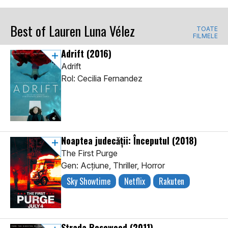
Best of Lauren Luna Vélez
TOATE
FILMELE
Adrift
(2016)
Adrift
Rol: Cecilia Fernandez
Noaptea judecăţii: Începutul
(2018)
The First Purge
Gen: Acţiune, Thriller, Horror
Sky Showtime
Netflix
Rakuten
Strada Rosewood
(2011)