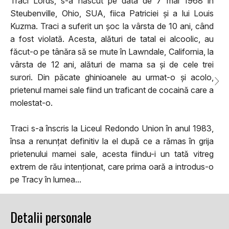
Traci Lords, s-a născut pe data de 7 mai 1968 în
Steubenville, Ohio, SUA, fiica Patriciei și a lui Louis
Kuzma. Traci a suferit un șoc la vârsta de 10 ani, când
a fost violată. Acesta, alături de tatal ei alcoolic, au
făcut-o pe tânăra să se mute în Lawndale, California, la
vârsta de 12 ani, alături de mama sa și de cele trei
surori. Din păcate ghinioanele au urmat-o și acolo,
prietenul mamei sale fiind un traficant de cocaină care a
molestat-o.
Traci s-a înscris la Liceul Redondo Union în anul 1983,
însa a renunțat definitiv la el după ce a rămas în grija
prietenului mamei sale, acesta fiindu-i un tată vitreg
extrem de rău intenționat, care prima oară a introdus-o
pe Tracy în lumea...
Detalii personale