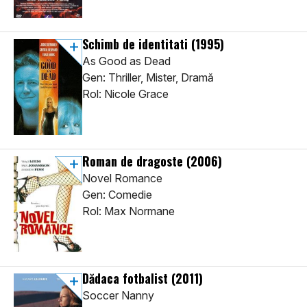
Schimb de identitati
(1995)
As Good as Dead
Gen: Thriller, Mister, Dramă
Rol: Nicole Grace
Roman de dragoste
(2006)
Novel Romance
Gen: Comedie
Rol: Max Normane
Dădaca fotbalist
(2011)
Soccer Nanny