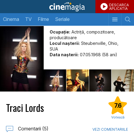
DESCARCA
APLICATIA
Cinema
TV
Filme
Seriale
Ocupație:
Actriță, compozitoare,
producătoare
Locul naşterii:
Steubenville, Ohio,
SUA
Data naşterii:
07.05.1968 (58 ani)
Traci Lords
7.6
Votează
Comentarii (5)
VEZI COMENTARIILE