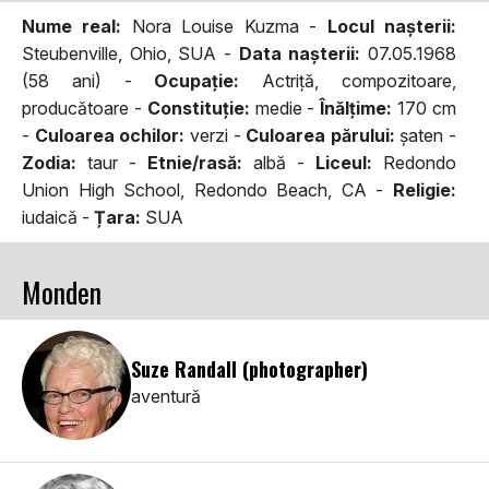
Nume real:
Nora Louise Kuzma -
Locul naşterii:
Steubenville, Ohio, SUA -
Data naşterii:
07.05.1968
(58 ani) -
Ocupaţie:
Actriță, compozitoare,
producătoare -
Constituţie:
medie -
Înălţime:
170 cm
-
Culoarea ochilor:
verzi -
Culoarea părului:
şaten -
Zodia:
taur -
Etnie/rasă:
albă -
Liceul:
Redondo
Union High School, Redondo Beach, CA -
Religie:
iudaică -
Țara:
SUA
Monden
Suze Randall (photographer)
aventură